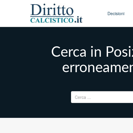
Skip to conten
Main menu
Decisioni
Cerca in Pos
erroneament
Ricerca per: