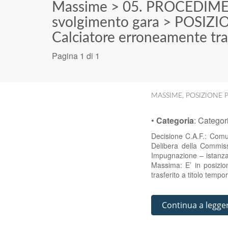
Massime
>
05. PROCEDIM
svolgimento gara
>
POSIZI
Calciatore erroneamente tra
Pagina 1 di 1
MASSIME
,
POSIZIONE 
•
Categoria
:
Categor
Decisione C.A.F.: Comu
Delibera della Commis
Impugnazione – istanza:
Massima: E’ in posizion
trasferito a titolo temp
Continua a legge