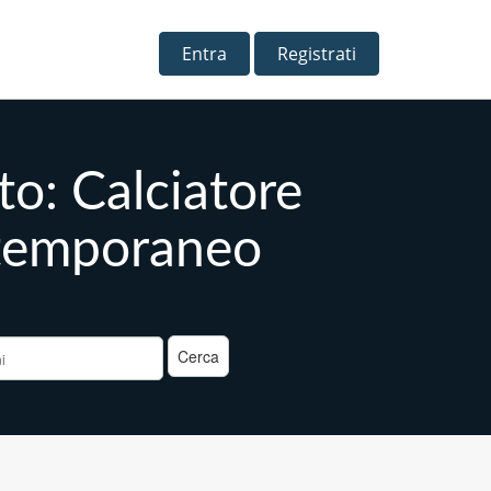
Entra
Registrati
o: Calciatore
o temporaneo
a