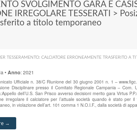
ENTO SVOLGIMENTO GARA E CASI
ONE IRREGOLARE TESSERATI
>
Posi
sferito a titolo temporaneo
PER TESSERAMENTO: CALCIATORE ERRONEAMENTE TRASFERITO A 
ia
•
Anno
:
2021
nicato Ufficiale n. 38/C Riunione del 30 giugno 2001 n. 1 – www.figc.
sione Disciplinare presso il Comitato Regionale Campania – Com. Uf
Appello dell’U.S. San Prisco avverso decisioni merito gara Virtus P.P.
e irregolare il calciatore per l’attuale società quando è stato per i
oraneo, in violazione dell’art. 101 comma 1 N.O.I.F., dalla società di a
re →