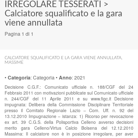
IRREGOLARE TESSERATI
>
Calciatore squalificato e la gara
viene annullata
Pagina 1 di 1
CALCIATORE SQUALIFICATO E LA GARA VIENE ANNULLATA
,
MASSIME
•
Categoria
:
Categoria
•
Anno
:
2021
Decisione C.G.F.: Comunicato ufficiale n. 188/CGF del 24
Febbraio 2011 con motivazioni pubblicate sul Comunicato ufficiale
n. 244/CGF del 11 Aprile 2011 e su www.figc.it Decisione
impugnata: Delibera della Commissione Disciplinare Territoriale
presso il Comitato Regionale Lazio – Com. Uff. n. 92 del
13.12.2010 Impugnazione – istanza: 1) Ricorso per revocazione
ex art. 39 C.G.S. della Polisportiva Celleno avverso decisioni
merito gara Celleno/Virtus Calcio Bolsena del 12.12.2010
Massima: Il calciatore non è in posizione irregolare, per aver