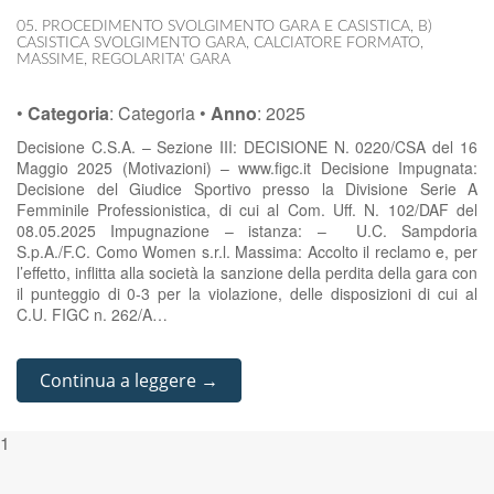
05. PROCEDIMENTO SVOLGIMENTO GARA E CASISTICA
,
B)
CASISTICA SVOLGIMENTO GARA
,
CALCIATORE FORMATO
,
MASSIME
,
REGOLARITA' GARA
•
Categoria
:
Categoria
•
Anno
:
2025
Decisione C.S.A. – Sezione III: DECISIONE N. 0220/CSA del 16
Maggio 2025 (Motivazioni) – www.figc.it Decisione Impugnata:
Decisione del Giudice Sportivo presso la Divisione Serie A
Femminile Professionistica, di cui al Com. Uff. N. 102/DAF del
08.05.2025 Impugnazione – istanza: – U.C. Sampdoria
S.p.A./F.C. Como Women s.r.l. Massima: Accolto il reclamo e, per
l’effetto, inflitta alla società la sanzione della perdita della gara con
il punteggio di 0-3 per la violazione, delle disposizioni di cui al
C.U. FIGC n. 262/A…
Continua a leggere →
1