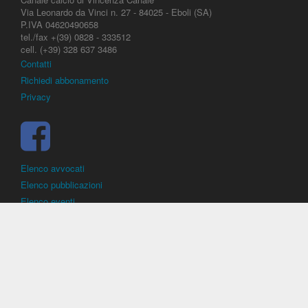
Via Leonardo da Vinci n. 27 - 84025 - Eboli (SA)
P.IVA 04620490658
tel./fax +(39) 0828 - 333512
cell. (+39) 328 637 3486
Contatti
Richiedi abbonamento
Privacy
Elenco avvocati
Elenco pubblicazioni
Elenco eventi
DirittoCalcistico.it
è il portale giuridico - normativo di riferimento per il
diritto sportivo. E' diretto alla società, al calciatore, all'agente
(procuratore), all'allenatore e contiene norme, regolamenti, decisioni,
sentenze e una banca dati di giurisprudenza di giustizia sportiva.
Contiene informazioni inerenti norme, decisioni, regolamenti, sentenze,