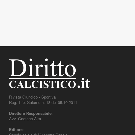
Rivista Giuridico - Sportiva
Reg. Trib. Salerno n. 18 del 05.10.2011
Direttore Responsabile
:
Avv. Gaetano Aita
Editore
:
Canale calcio di Vincenza Canale