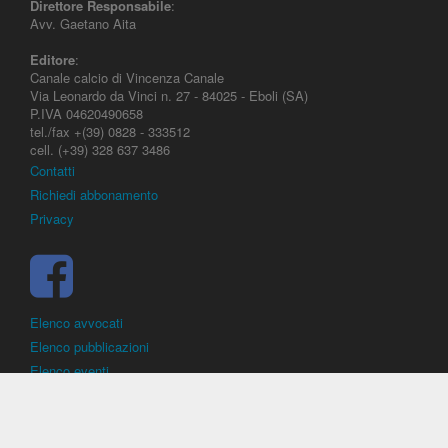
Direttore Responsabile
:
Avv. Gaetano Aita
Editore
:
Canale calcio di Vincenza Canale
Via Leonardo da Vinci n. 27 - 84025 - Eboli (SA)
P.IVA 04620490658
tel./fax +(39) 0828 - 333512
cell. (+39) 328 637 3486
Contatti
Richiedi abbonamento
Privacy
Elenco avvocati
Elenco pubblicazioni
Elenco eventi
DirittoCalcistico.it
è il portale giuridico - normativo di riferimento per il