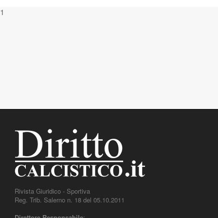
1
Rivista Giuridico - Sportiva
Reg. Trib. Salerno n. 18 del 05.10.2011
Direttore Responsabile
: