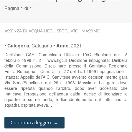
Pagina 1 di 1
ASSENZA DI ACQUA NEGLI SPOGLIATOI
,
MASSIME
•
Categoria
:
Categoria
•
Anno
:
2021
Decisione CAF: Comunicato Ufficiale 19/C Riunione del 18
febbraio 1999 n. 2 – www.figc.it Decisione impugnata: Delibera
della Commissione Disciplinare presso il Comitato Regionale
Emilia Romagna – Com. Uff. n. 27 del 14.1.1999 Impugnazione –
istanza: Appello dell’A.C. Sanvitese avverso decisioni merito gara
Vis Servi/Sanvitese del 29.11.1998 Massima: La gara deve
essere ripetuta quando l’arbitro, dopo aver accertato che
mancava l’erogazione dell’acqua calda, decise di licenziare le
squadre e se ne andò, indipendentemente dal fatto che la
squadra ospitata aveva…
Continua a leggere →