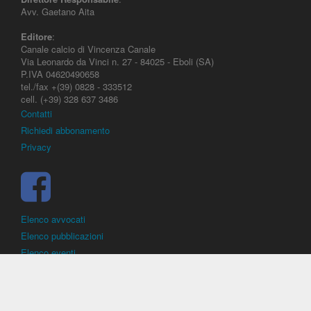
Avv. Gaetano Aita
Editore
:
Canale calcio di Vincenza Canale
Via Leonardo da Vinci n. 27 - 84025 - Eboli (SA)
P.IVA 04620490658
tel./fax +(39) 0828 - 333512
cell. (+39) 328 637 3486
Contatti
Richiedi abbonamento
Privacy
Elenco avvocati
Elenco pubblicazioni
Elenco eventi
DirittoCalcistico.it
è il portale giuridico - normativo di riferimento per il