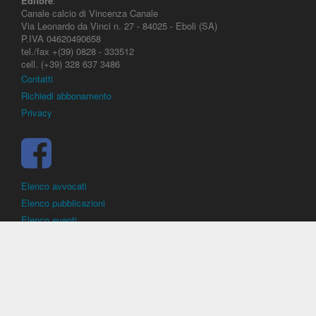
Editore
:
Canale calcio di Vincenza Canale
Via Leonardo da Vinci n. 27 - 84025 - Eboli (SA)
P.IVA 04620490658
tel./fax +(39) 0828 - 333512
cell. (+39) 328 637 3486
Contatti
Richiedi abbonamento
Privacy
Elenco avvocati
Elenco pubblicazioni
Elenco eventi
DirittoCalcistico.it
è il portale giuridico - normativo di riferimento per il
diritto sportivo. E' diretto alla società, al calciatore, all'agente
(procuratore), all'allenatore e contiene norme, regolamenti, decisioni,
sentenze e una banca dati di giurisprudenza di giustizia sportiva.