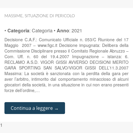
MASSIME
,
SITUAZIONE DI PERICOLO
•
Categoria
:
Categoria
•
Anno
:
2021
Decisione C.A.F.: Comunicato Ufficiale n. 053/C Riunione del 17
Maggio 2007 – www.figc.it Decisione impugnata: Delibera della
Commissione Disciplinare presso il Comitato Regionale Abruzzo –
Com. Uff. n. 60 del 19.4.2007 Impugnazione – istanza: 6.
RECLAMO A.S.D. VIGOR GISSI AVVERSO DECISIONI MERITO
GARA SPORTING SAN SALVO/VIGOR GISSI DELL’11.3.2007
Massima: La società è sanzionata con la perdita della gara per
aver l’arbitro, intimorito dal comportamento minaccioso di alcuni
giocatori della società, in una situazione in cui non erano presenti
forze dell’ordine,…
Continua a leggere →
1