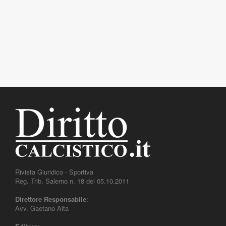
Rivista Giuridico - Sportiva
Reg. Trib. Salerno n. 18 del 05.10.2011
Direttore Responsabile
:
Avv. Gaetano Aita