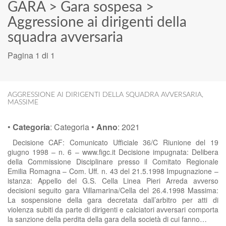
GARA
>
Gara sospesa
>
Aggressione ai dirigenti della
squadra avversaria
Pagina 1 di 1
AGGRESSIONE AI DIRIGENTI DELLA SQUADRA AVVERSARIA
,
MASSIME
•
Categoria
:
Categoria
•
Anno
:
2021
Decisione CAF: Comunicato Ufficiale 36/C Riunione del 19
giugno 1998 – n. 6 – www.figc.it Decisione impugnata: Delibera
della Commissione Disciplinare presso il Comitato Regionale
Emilia Romagna – Com. Uff. n. 43 del 21.5.1998 Impugnazione –
istanza: Appello del G.S. Cella Linea Pieri Arreda avverso
decisioni seguito gara Villamarina/Cella del 26.4.1998 Massima:
La sospensione della gara decretata dall’arbitro per atti di
violenza subiti da parte di dirigenti e calciatori avversari comporta
la sanzione della perdita della gara della società di cui fanno…