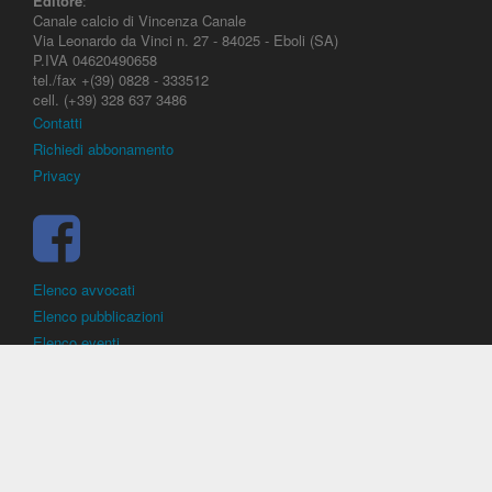
Editore
:
Canale calcio di Vincenza Canale
Via Leonardo da Vinci n. 27 - 84025 - Eboli (SA)
P.IVA 04620490658
tel./fax +(39) 0828 - 333512
cell. (+39) 328 637 3486
Contatti
Richiedi abbonamento
Privacy
Elenco avvocati
Elenco pubblicazioni
Elenco eventi
DirittoCalcistico.it
è il portale giuridico - normativo di riferimento per il
diritto sportivo. E' diretto alla società, al calciatore, all'agente
(procuratore), all'allenatore e contiene norme, regolamenti, decisioni,
sentenze e una banca dati di giurisprudenza di giustizia sportiva.