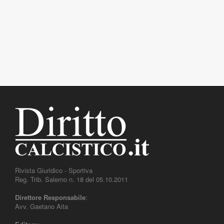
Rivista Giuridico - Sportiva
Reg. Trib. Salerno n. 18 del 05.10.2011
Direttore Responsabile
:
Avv. Gaetano Aita