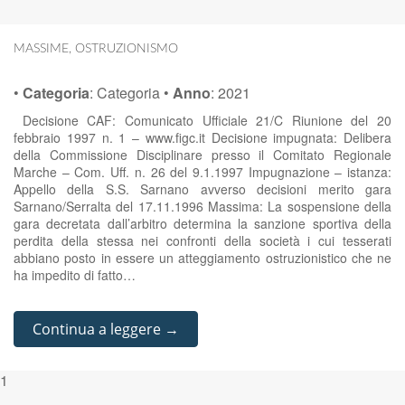
MASSIME
,
OSTRUZIONISMO
•
Categoria
:
Categoria
•
Anno
:
2021
Decisione CAF: Comunicato Ufficiale 21/C Riunione del 20
febbraio 1997 n. 1 – www.figc.it Decisione impugnata: Delibera
della Commissione Disciplinare presso il Comitato Regionale
Marche – Com. Uff. n. 26 del 9.1.1997 Impugnazione – istanza:
Appello della S.S. Sarnano avverso decisioni merito gara
Sarnano/Serralta del 17.11.1996 Massima: La sospensione della
gara decretata dall’arbitro determina la sanzione sportiva della
perdita della stessa nei confronti della società i cui tesserati
abbiano posto in essere un atteggiamento ostruzionistico che ne
ha impedito di fatto…
Continua a leggere →
1