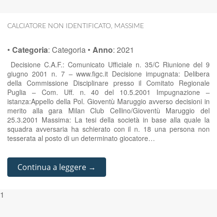
CALCIATORE NON IDENTIFICATO
,
MASSIME
•
Categoria
:
Categoria
•
Anno
:
2021
Decisione C.A.F.: Comunicato Ufficiale n. 35/C Riunione del 9
giugno 2001 n. 7 – www.figc.it Decisione impugnata: Delibera
della Commissione Disciplinare presso il Comitato Regionale
Puglia – Com. Uff. n. 40 del 10.5.2001 Impugnazione –
istanza:Appello della Pol. Gioventù Maruggio avverso decisioni in
merito alla gara Milan Club Cellino/Gioventù Maruggio del
25.3.2001 Massima: La tesi della società in base alla quale la
squadra avversaria ha schierato con il n. 18 una persona non
tesserata al posto di un determinato giocatore…
Continua a leggere →
1