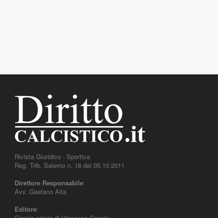
Rivista Giuridico - Sportiva
Reg. Trib. Salerno n. 18 del 05.10.2011
Direttore Responsabile
:
Avv. Gaetano Aita
Editore
:
Canale calcio di Vincenza Canale