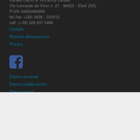
Via Leonardo da Vinci n. 27 - 84025 - Eboli (SA)
P.IVA 04620490658
tel./fax +(39) 0828 - 333512
cell. (+39) 328 637 3486
Contatti
Richiedi abbonamento
Privacy
Elenco avvocati
Elenco pubblicazioni
Elenco eventi
DirittoCalcistico.it
è il portale giuridico - normativo di riferimento per il
diritto sportivo. E' diretto alla società, al calciatore, all'agente
(procuratore), all'allenatore e contiene norme, regolamenti, decisioni,
sentenze e una banca dati di giurisprudenza di giustizia sportiva.
Contiene informazioni inerenti norme, decisioni, regolamenti, sentenze,