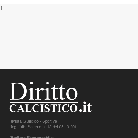
1
Rivista Giuridico - Sportiva
Reg. Trib. Salerno n. 18 del 05.10.2011
Direttore Responsabile
: