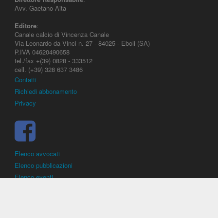
Avv. Gaetano Aita
Editore
:
Canale calcio di Vincenza Canale
Via Leonardo da Vinci n. 27 - 84025 - Eboli (SA)
P.IVA 04620490658
tel./fax +(39) 0828 - 333512
cell. (+39) 328 637 3486
Contatti
Richiedi abbonamento
Privacy
Elenco avvocati
Elenco pubblicazioni
Elenco eventi
DirittoCalcistico.it
è il portale giuridico - normativo di riferimento per il