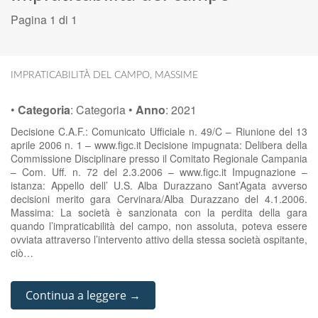
Pagina 1 di 1
IMPRATICABILITÀ DEL CAMPO
,
MASSIME
•
Categoria
:
Categoria
•
Anno
:
2021
Decisione C.A.F.: Comunicato Ufficiale n. 49/C – Riunione del 13
aprile 2006 n. 1 – www.figc.it Decisione impugnata: Delibera della
Commissione Disciplinare presso il Comitato Regionale Campania
– Com. Uff. n. 72 del 2.3.2006 – www.figc.it Impugnazione –
istanza: Appello dell’ U.S. Alba Durazzano Sant’Agata avverso
decisioni merito gara Cervinara/Alba Durazzano del 4.1.2006.
Massima: La società è sanzionata con la perdita della gara
quando l’impraticabilità del campo, non assoluta, poteva essere
ovviata attraverso l’intervento attivo della stessa società ospitante,
ciò…
Continua a leggere →