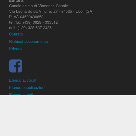
Editore
:
Canale calcio di Vincenza Canale
Via Leonardo da Vinci n. 27 - 84025 - Eboli (SA)
P.IVA 04620490658
tel./fax +(39) 0828 - 333512
cell. (+39) 328 637 3486
Contatti
Richiedi abbonamento
Privacy
Elenco avvocati
Elenco pubblicazioni
Elenco eventi
DirittoCalcistico.it
è il portale giuridico - normativo di riferimento per il
diritto sportivo. E' diretto alla società, al calciatore, all'agente
(procuratore), all'allenatore e contiene norme, regolamenti, decisioni,
sentenze e una banca dati di giurisprudenza di giustizia sportiva.