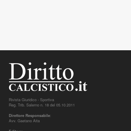
Rivista Giuridico - Sportiva
Reg. Trib. Salerno n. 18 del 05.10.2011
Direttore Responsabile
:
Avv. Gaetano Aita