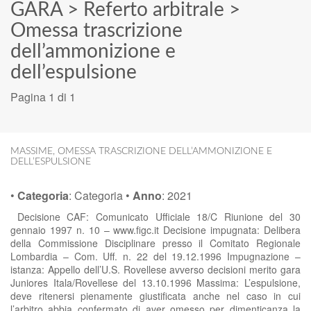
GARA
>
Referto arbitrale
>
Omessa trascrizione
dell’ammonizione e
dell’espulsione
Pagina 1 di 1
MASSIME
,
OMESSA TRASCRIZIONE DELL’AMMONIZIONE E
DELL’ESPULSIONE
•
Categoria
:
Categoria
•
Anno
:
2021
Decisione CAF: Comunicato Ufficiale 18/C Riunione del 30
gennaio 1997 n. 10 – www.figc.it Decisione impugnata: Delibera
della Commissione Disciplinare presso il Comitato Regionale
Lombardia – Com. Uff. n. 22 del 19.12.1996 Impugnazione –
istanza: Appello dell’U.S. Rovellese avverso decisioni merito gara
Juniores Itala/Rovellese del 13.10.1996 Massima: L’espulsione,
deve ritenersi pienamente giustificata anche nel caso in cui
l’arbitro abbia confermato di aver omesso per dimenticanza la