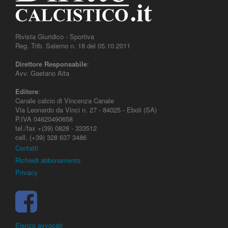
Rivista Giuridico - Sportiva
Reg. Trib. Salerno n. 18 del 05.10.2011
Direttore Responsabile
:
Avv. Gaetano Aita
Editore
:
Canale calcio di Vincenza Canale
Via Leonardo da Vinci n. 27 - 84025 - Eboli (SA)
P.IVA 04620490658
tel./fax +(39) 0828 - 333512
cell. (+39) 328 637 3486
Contatti
Richiedi abbonamento
Privacy
Elenco avvocati