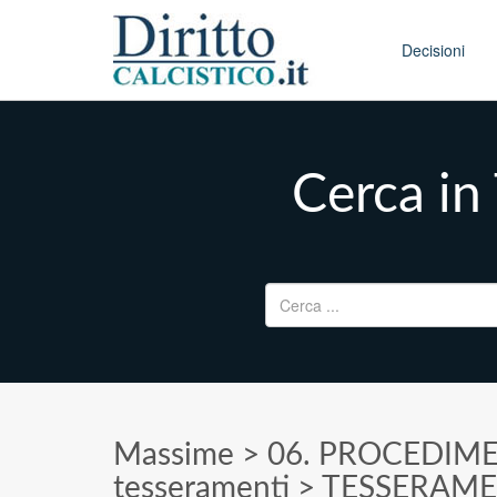
Skip to conten
Main menu
Decisioni
Cerca i
Ricerca per:
Massime
>
06. PROCEDIME
tesseramenti
>
TESSERAMEN