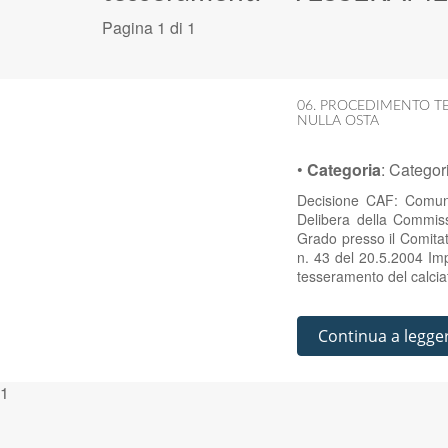
Pagina 1 di 1
06. PROCEDIMENTO TE
NULLA OSTA
•
Categoria
:
Categor
Decisione CAF: Comuni
Delibera della Commiss
Grado presso il Comitat
n. 43 del 20.5.2004 Im
tesseramento del calcia
Continua a legge
1