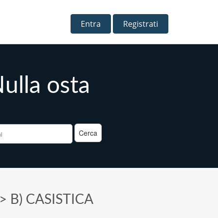
Entra
Registrati
lla osta
a
>
B) CASISTICA