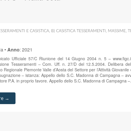
SSERAMENTI E CASISTICA
,
B) CASISTICA TESSERAMENTI
,
MASSIME
,
T
ia
•
Anno
:
2021
cato Ufficiale 57/C Riunione del 14 Giugno 2004 n. 5 – www.figc.i
ione Tesseramenti – Com. Uff. n. 27/D del 12.5.2004. Delibera del
o Regionale Piemonte Valle d’Aosta del Settore per l’Attività Giovanile 
pugnazione – istanza: Appello dello S.C. Madonna di Campagna – avv
tore P.A. in proprio favore. Appello dello S.C. Madonna di Campagna 
re →