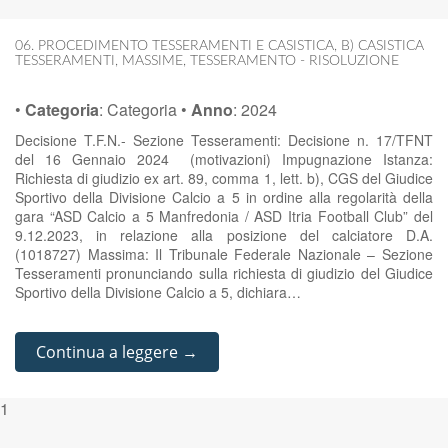
06. PROCEDIMENTO TESSERAMENTI E CASISTICA
,
B) CASISTICA
TESSERAMENTI
,
MASSIME
,
TESSERAMENTO - RISOLUZIONE
•
Categoria
:
Categoria
•
Anno
:
2024
Decisione T.F.N.- Sezione Tesseramenti: Decisione n. 17/TFNT
del 16 Gennaio 2024 (motivazioni) Impugnazione Istanza:
Richiesta di giudizio ex art. 89, comma 1, lett. b), CGS del Giudice
Sportivo della Divisione Calcio a 5 in ordine alla regolarità della
gara “ASD Calcio a 5 Manfredonia / ASD Itria Football Club” del
9.12.2023, in relazione alla posizione del calciatore D.A.
(1018727) Massima: Il Tribunale Federale Nazionale – Sezione
Tesseramenti pronunciando sulla richiesta di giudizio del Giudice
Sportivo della Divisione Calcio a 5, dichiara…
Continua a leggere →
1