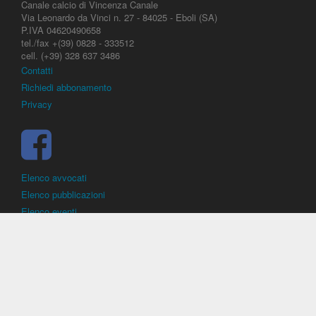
Canale calcio di Vincenza Canale
Via Leonardo da Vinci n. 27 - 84025 - Eboli (SA)
P.IVA 04620490658
tel./fax +(39) 0828 - 333512
cell. (+39) 328 637 3486
Contatti
Richiedi abbonamento
Privacy
Elenco avvocati
Elenco pubblicazioni
Elenco eventi
DirittoCalcistico.it
è il portale giuridico - normativo di riferimento per il
diritto sportivo. E' diretto alla società, al calciatore, all'agente
(procuratore), all'allenatore e contiene norme, regolamenti, decisioni,
sentenze e una banca dati di giurisprudenza di giustizia sportiva.
Contiene informazioni inerenti norme, decisioni, regolamenti, sentenze,