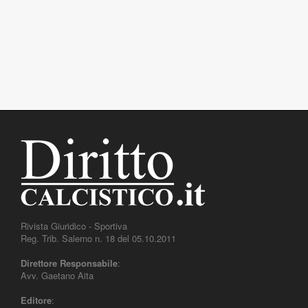
Rivista Giuridico - Sportiva
Reg. Trib. Salerno n. 18 del 05.10.2011
Direttore Responsabile
:
Avv. Gaetano Aita
Editore
: