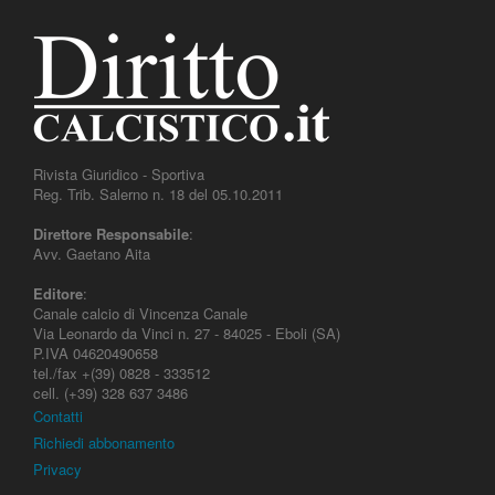
Rivista Giuridico - Sportiva
Reg. Trib. Salerno n. 18 del 05.10.2011
Direttore Responsabile
:
Avv. Gaetano Aita
Editore
:
Canale calcio di Vincenza Canale
Via Leonardo da Vinci n. 27 - 84025 - Eboli (SA)
P.IVA 04620490658
tel./fax +(39) 0828 - 333512
cell. (+39) 328 637 3486
Contatti
Richiedi abbonamento
Privacy