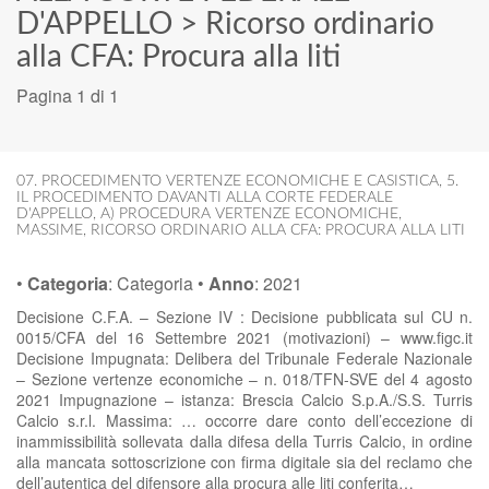
D'APPELLO
>
Ricorso ordinario
alla CFA: Procura alla liti
Pagina 1 di 1
07. PROCEDIMENTO VERTENZE ECONOMICHE E CASISTICA
,
5.
IL PROCEDIMENTO DAVANTI ALLA CORTE FEDERALE
D'APPELLO
,
A) PROCEDURA VERTENZE ECONOMICHE
,
MASSIME
,
RICORSO ORDINARIO ALLA CFA: PROCURA ALLA LITI
•
Categoria
:
Categoria
•
Anno
:
2021
Decisione C.F.A. – Sezione IV : Decisione pubblicata sul CU n.
0015/CFA del 16 Settembre 2021 (motivazioni) – www.figc.it
Decisione Impugnata: Delibera del Tribunale Federale Nazionale
– Sezione vertenze economiche – n. 018/TFN-SVE del 4 agosto
2021 Impugnazione – istanza: Brescia Calcio S.p.A./S.S. Turris
Calcio s.r.l. Massima: … occorre dare conto dell’eccezione di
inammissibilità sollevata dalla difesa della Turris Calcio, in ordine
alla mancata sottoscrizione con firma digitale sia del reclamo che
dell’autentica del difensore alla procura alle liti conferita…