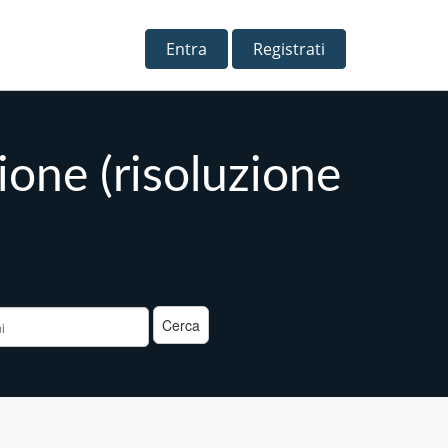
Entra
Registrati
ione (risoluzione
a