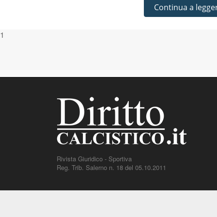
Continua a legge
1
Rivista Giuridico - Sportiva
Reg. Trib. Salerno n. 18 del 05.10.2011
DirittoCalcistico.it
è il portale giuridico - normativo di riferi
decisioni, sentenze e una banca dati di giurisprudenza di gi