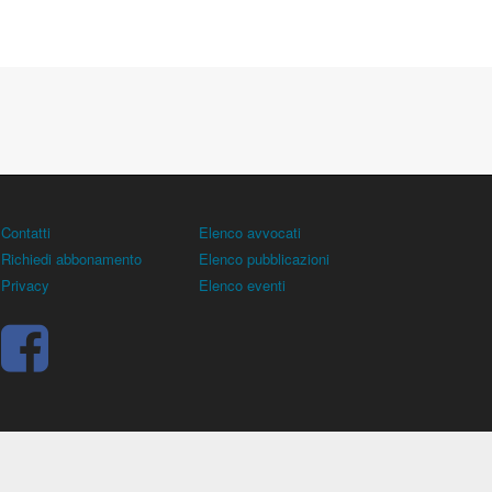
Contatti
Elenco avvocati
Richiedi abbonamento
Elenco pubblicazioni
Privacy
Elenco eventi
rocuratore), all'allenatore e contiene norme, regolamenti,
 sentenze, ricorsi. - Copyright © 2026
Dirittocalcistico.it