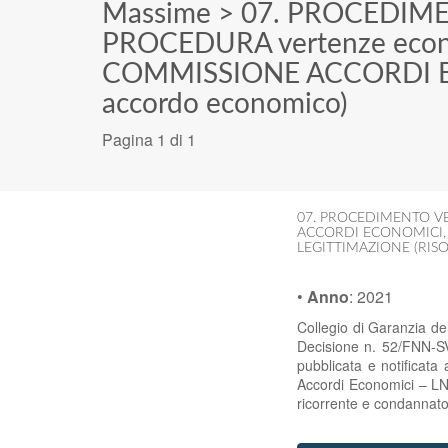
Massime
>
07. PROCEDIM
PROCEDURA vertenze eco
COMMISSIONE ACCORDI 
accordo economico)
Pagina 1 di 1
07. PROCEDIMENTO V
ACCORDI ECONOMICI
LEGITTIMAZIONE (RI
•
Anno
:
2021
Collegio di Garanzia d
Decisione n. 52/FNN-S
pubblicata e notificata
Accordi Economici – LND
ricorrente e condannato