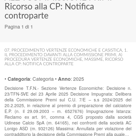
Ricorso alla CP: Notifica
controparte
Pagina 1 di 1
07. PROCEDIMENTO VERTENZE ECONOMICHE E CASISTICA
,
1.
IL PROCEDIMENTO DAVANTI ALLA COMMISSIONE PRIMI
,
A)
PROCEDURA VERTENZE ECONOMICHE
,
MASSIME
,
RICORSO
ALLA CP: NOTIFICA CONTROPARTE
•
Categoria
:
Categoria
•
Anno
:
2025
Decisione T.F.N.- Sezione Vertenze Economiche: Decisione n.
23/TFN-SVE del 23 Aprile 2025 Decisione Impugnata: Delibera
della Commissione Premi sul C.U. 7/E – s.s 2024/2025 del
20.2.2025, in relazione al premio di preparazione del calciatore
E.P. (n. il 29.09.2003 – m. 6527676) Impugnazione Istanza:
Reclamo ex art. 91, comma 4, CGS proposto dalla società
Udinese Calcio SpA (m. 64165), nei confronti della società AC
Lonigo ASD (m. 932126) Massima: Annullata per violazione del
contradditorio la decisione della Commissione Premi alla quale…