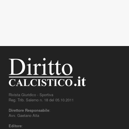
Rivista Giuridico - Sportiva
Reg. Trib. Salerno n. 18 del 05.10.2011
Direttore Responsabile
:
Avv. Gaetano Aita
Editore
: