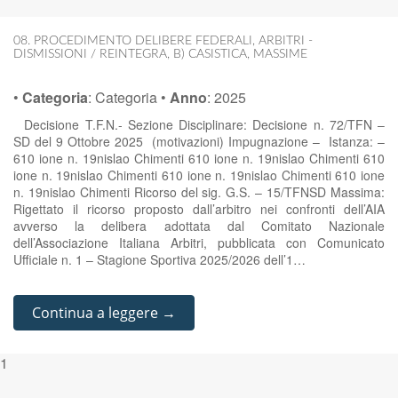
08. PROCEDIMENTO DELIBERE FEDERALI
,
ARBITRI -
DISMISSIONI / REINTEGRA
,
B) CASISTICA
,
MASSIME
•
Categoria
:
Categoria
•
Anno
:
2025
Decisione T.F.N.- Sezione Disciplinare: Decisione n. 72/TFN –
SD del 9 Ottobre 2025 (motivazioni) Impugnazione – Istanza: –
610 ione n. 19nislao Chimenti 610 ione n. 19nislao Chimenti 610
ione n. 19nislao Chimenti 610 ione n. 19nislao Chimenti 610 ione
n. 19nislao Chimenti Ricorso del sig. G.S. – 15/TFNSD Massima:
Rigettato il ricorso proposto dall’arbitro nei confronti dell’AIA
avverso la delibera adottata dal Comitato Nazionale
dell’Associazione Italiana Arbitri, pubblicata con Comunicato
Ufficiale n. 1 – Stagione Sportiva 2025/2026 dell’1…
Continua a leggere →
1