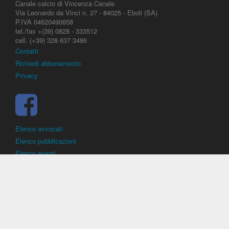
Canale calcio di Vincenza Canale
Via Leonardo da Vinci n. 27 - 84025 - Eboli (SA)
P.IVA 04620490658
tel./fax +(39) 0828 - 333512
cell. (+39) 328 637 3486
Contatti
Richiedi abbonamento
Privacy
Elenco avvocati
Elenco pubblicazioni
Elenco eventi
DirittoCalcistico.it
è il portale giuridico - normativo di riferimento per il
diritto sportivo. E' diretto alla società, al calciatore, all'agente
(procuratore), all'allenatore e contiene norme, regolamenti, decisioni,
sentenze e una banca dati di giurisprudenza di giustizia sportiva.
Contiene informazioni inerenti norme, decisioni, regolamenti, sentenze,