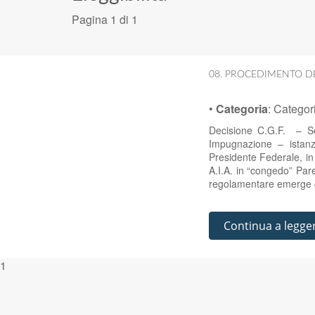
Pagina 1 di 1
08. PROCEDIMENTO DE
•
Categoria
:
Categor
Decisione C.G.F. – Se
Impugnazione – istanza
Presidente Federale, in 
A.I.A. in “congedo” Pare
regolamentare emerge ch
Continua a legge
1