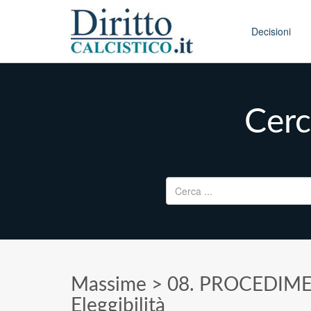
Skip to conten
Main menu
Decisioni
Cerc
Ricerca per:
Massime
>
08. PROCEDIME
Eleggibilità