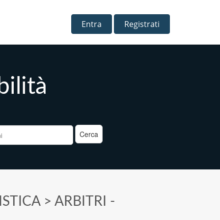
Entra
Registrati
ilità
a
ISTICA
>
ARBITRI -