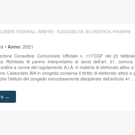
LIBERE FEDERALI
,
ARBITRI - ELEGGIBILITÀ
,
B) CASISTICA
,
MASSIME
ia
•
Anno
:
2021
zione Consultiva: Comunicato Ufficiale n. 117/CGF del 23 febbraio
: Richiesta di parere interpretativo ai sensi dell’art. 31, comma 1
ordine a norme del regolamento A.I.A. in materia di elettorato attivo e 
re: L’associato AIA in congedo conserva il diritto di elettorato attivo e
e l’istituto del congedo minuziosamente disciplinato dall’articolo 41…
re →