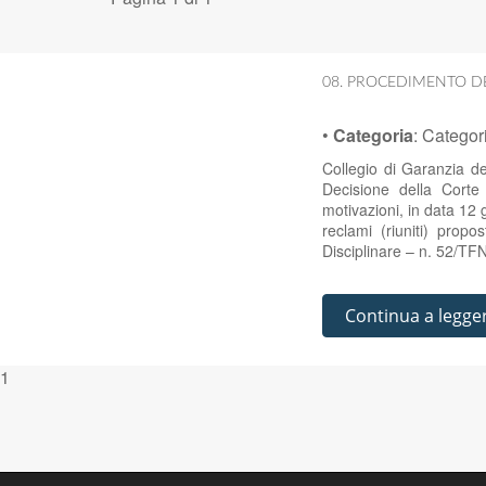
08. PROCEDIMENTO DE
•
Categoria
:
Categor
Collegio di Garanzia d
Decisione della Cort
motivazioni, in data 12 
reclami (riuniti) prop
Disciplinare – n. 52/T
Continua a legge
1