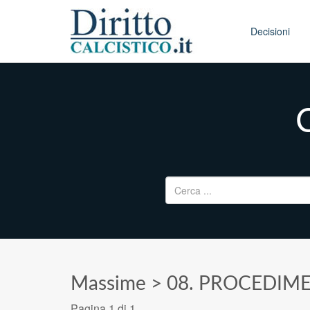
Skip to conten
Main menu
Decisioni
Ricerca per:
Massime
>
08. PROCEDIME
Pagina 1 di 1