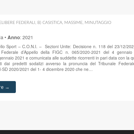
LIBERE FEDERALI
,
B) CASISTICA
,
MASSIME
,
MINUTAGGIO
ia
•
Anno
:
2021
ello Sport – C.O.N.I. – Sezioni Unite: Decisione n. 118 del 23/12/20
e Federale d’Appello della FIGC n. 065/2020-2021 del 4 gennaio 
gennaio 2021 e comunicata alle suddette ricorrenti in pari data con la qu
osti dai predetti sodalizi avverso la pronuncia del Tribunale Feder
FN-SD 2020/2021 del 1- 4 dicembre 2020 che ne…
re →