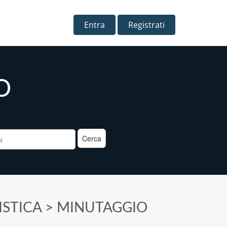
Entra
Registrati
O
a
ISTICA
>
MINUTAGGIO