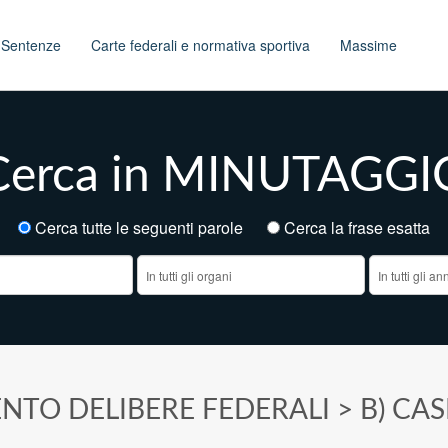
t
Sentenze
Carte federali e normativa sportiva
Massime
Cerca in MINUTAGGI
Cerca tutte le seguenti parole
Cerca la frase esatt
NTO DELIBERE FEDERALI
>
B) CAS