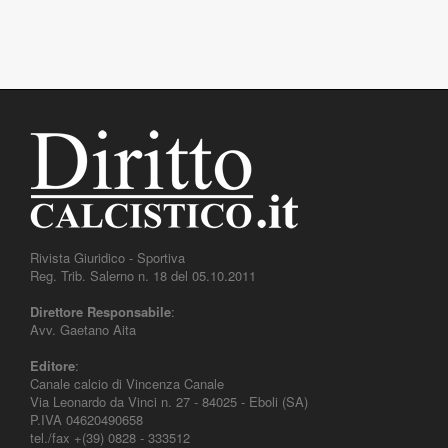
Rivista Giuridico - Sportiva
Reg. Trib. Salerno n. 18 del 05.10.2011
Direttore Responsabile
:
Avv. Gaetano Aita
Editore
:
Canale calcio di Vincenza Canale
Via Leonardo da Vinci n. 27 - 84025 - Eboli (SA)
P.IVA 04620490658
tel./fax +(39) 0828 - 333512