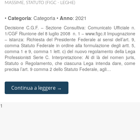
MASSIME
,
STATUTO (FIGC - LEGHE)
•
Categoria
:
Categoria
•
Anno
:
2021
Decisione C.G.F. – Sezione Consultiva: Comunicato Ufficiale n.
1/CGF Riunione del 8 luglio 2008 n. 1 – www.figc.it Impugnazione
– istanza: Richiesta del Presidente Federale ai sensi dell’art. 9,
comma Statuto Federale in ordine alla formulazione degli artt. 5,
comma 1 e 9, comma 1 lett. c) del nuovo regolamento della Lega
Professionisti Serie C. Interpretazione: Al di là del nomen juris,
Statuto o Regolamento, che ciascuna Lega intenda dare, come
precisa l’art. 9 comma 2 dello Statuto Federale, agli…
Continua a leggere →
1