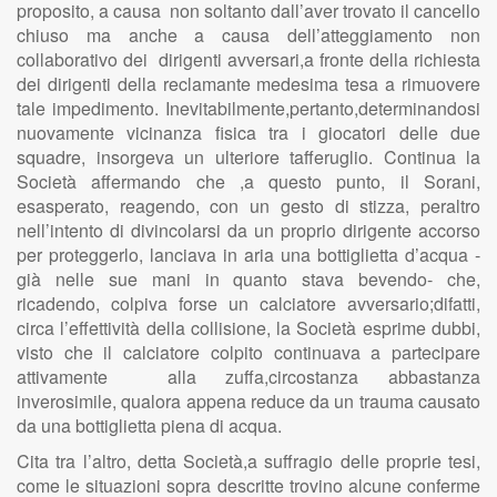
proposito, a causa non soltanto dall’aver trovato il cancello
chiuso ma anche a causa dell’atteggiamento non
collaborativo dei dirigenti avversari,a fronte della richiesta
dei dirigenti della reclamante medesima tesa a rimuovere
tale impedimento. Inevitabilmente,pertanto,determinandosi
nuovamente vicinanza fisica tra i giocatori delle due
squadre, insorgeva un ulteriore tafferuglio. Continua la
Società affermando che ,a questo punto, il Sorani,
esasperato, reagendo, con un gesto di stizza, peraltro
nell’intento di divincolarsi da un proprio dirigente accorso
per proteggerlo, lanciava in aria una bottiglietta d’acqua -
già nelle sue mani in quanto stava bevendo- che,
ricadendo, colpiva forse un calciatore avversario;difatti,
circa l’effettività della collisione, la Società esprime dubbi,
visto che il calciatore colpito continuava a partecipare
attivamente alla zuffa,circostanza abbastanza
inverosimile, qualora appena reduce da un trauma causato
da una bottiglietta piena di acqua.
Cita tra l’altro, detta Società,a suffragio delle proprie tesi,
come le situazioni sopra descritte trovino alcune conferme