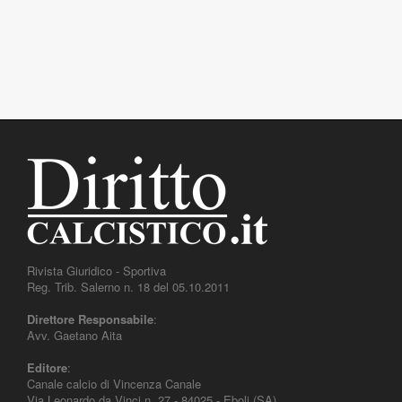
Rivista Giuridico - Sportiva
Reg. Trib. Salerno n. 18 del 05.10.2011
Direttore Responsabile
:
Avv. Gaetano Aita
Editore
:
Canale calcio di Vincenza Canale
Via Leonardo da Vinci n. 27 - 84025 - Eboli (SA)