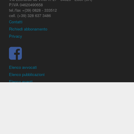
P.IVA 04620490658
tel./fax +(39) 0828 - 333512
cell. (+39) 328 637 3486
Contatti
Richiedi abbonamento
Privacy
Elenco avvocati
Elenco pubblicazioni
Elenco eventi
DirittoCalcistico.it
è il portale giuridico - normativo di riferimento per il
diritto sportivo. E' diretto alla società, al calciatore, all'agente
(procuratore), all'allenatore e contiene norme, regolamenti, decisioni,
sentenze e una banca dati di giurisprudenza di giustizia sportiva.
Contiene informazioni inerenti norme, decisioni, regolamenti, sentenze,
ricorsi. - Copyright © 2026
Dirittocalcistico.it