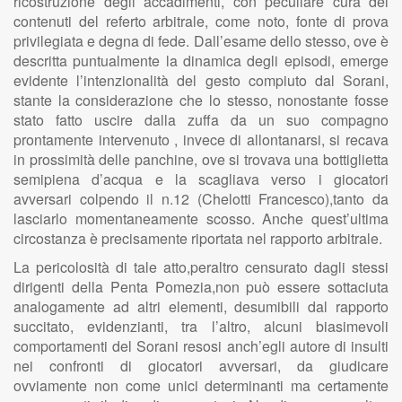
ricostruzione degli accadimenti, con peculiare cura dei
contenuti del referto arbitrale, come noto, fonte di prova
privilegiata e degna di fede. Dall’esame dello stesso, ove è
descritta puntualmente la dinamica degli episodi, emerge
evidente l’intenzionalità del gesto compiuto dal Sorani,
stante la considerazione che lo stesso, nonostante fosse
stato fatto uscire dalla zuffa da un suo compagno
prontamente intervenuto , invece di allontanarsi, si recava
in prossimità delle panchine, ove si trovava una bottiglietta
semipiena d’acqua e la scagliava verso i giocatori
avversari colpendo il n.12 (Chelotti Francesco),tanto da
lasciarlo momentaneamente scosso. Anche quest’ultima
circostanza è precisamente riportata nel rapporto arbitrale.
La pericolosità di tale atto,peraltro censurato dagli stessi
dirigenti della Penta Pomezia,non può essere sottaciuta
analogamente ad altri elementi, desumibili dal rapporto
succitato, evidenzianti, tra l’altro, alcuni biasimevoli
comportamenti del Sorani resosi anch’egli autore di insulti
nei confronti di giocatori avversari, da giudicare
ovviamente non come unici determinanti ma certamente