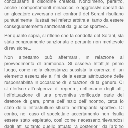
concausanti il disordine creatosi. Nondimeno, peraltro,
anche i comportamenti minacciosi e aggressivi operati da
un giocatore avversario nei confronti del Sorani risultano
puntualmente illustrati nel referto arbitrale tanto da essere
conseguentemente sanzionati dal giudice sportivo..
Per quanto sopra, si ritiene che la condotta del Sorani, sia
stata congruamente sanzionata e pertanto non meritevole
di revisione...
Non altrettanto può affermarsi, in relazione al
provvedimento di ammenda. Si osserva infatti,in primo
luogo, come nella circostanza sussista la carenza di un
elemento essenziale ai fini della esatta attribuzione delle
responsabilità in occasione di situazioni di tal genere. Ci
si riferisce all’esigenza di reperire, nell’esame degli atti,
l’effettuazione di una preventiva verifica,da parte del
direttore di gara, prima dell’inizio dell’incontro, circa lo
stato delle infrastrutture situate nell’impianto sportivo. Di
contro, nel caso di specie,tale accertamento non risulta
essere stato espletato, così come necessario,rilevandosi
dagli atti soltanto quello attuato “a posteriori” dall’arbitro