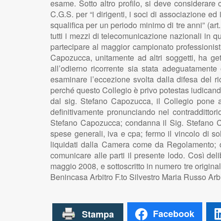
esame. Sotto altro profilo, si deve considerare 
C.G.S. per “i dirigenti, i soci di associazione ed 
squalifica per un periodo minimo di tre anni” (art
tutti i mezzi di telecomunicazione nazionali in q
partecipare al maggior campionato professionistic
Capozucca, unitamente ad altri soggetti, ha gettat
all’odierno ricorrente sia stata adeguatamente co
esaminare l’eccezione svolta dalla difesa del ri
perché questo Collegio è privo potestas iudicandi
dal sig. Stefano Capozucca, il Collegio pone
definitivamente pronunciando nel contraddittori
Stefano Capozucca; condanna il Sig. Stefano Cap
spese generali, iva e cpa; fermo il vincolo di s
liquidati dalla Camera come da Regolamento; dis
comunicare alle parti il presente lodo. Così delib
maggio 2008, e sottoscritto in numero tre original
Benincasa Arbitro F.to Silvestro Maria Russo Arbi
Facebook