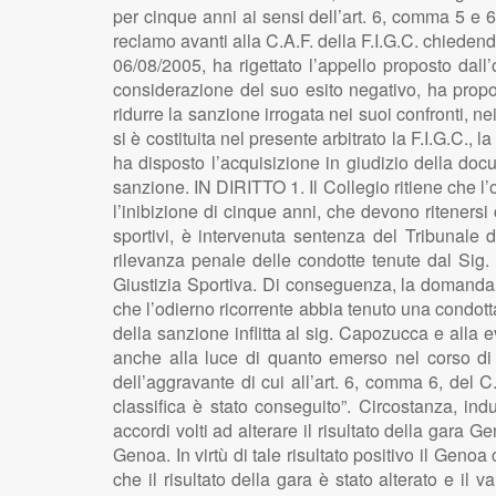
per cinque anni ai sensi dell’art. 6, comma 5 e 
reclamo avanti alla C.A.F. della F.I.G.C. chieden
06/08/2005, ha rigettato l’appello proposto dall’o
considerazione del suo esito negativo, ha propo
ridurre la sanzione irrogata nei suoi confronti, n
si è costituita nel presente arbitrato la F.I.G.C.
ha disposto l’acquisizione in giudizio della doc
sanzione. IN DIRITTO 1. Il Collegio ritiene che l’
l’inibizione di cinque anni, che devono ritenersi 
sportivi, è intervenuta sentenza del Tribunale 
rilevanza penale delle condotte tenute dal Sig. 
Giustizia Sportiva. Di conseguenza, la domanda 
che l’odierno ricorrente abbia tenuto una condotta
della sanzione inflitta al sig. Capozucca e alla
anche alla luce di quanto emerso nel corso di q
dell’aggravante di cui all’art. 6, comma 6, del C.
classifica è stato conseguito”. Circostanza, ind
accordi volti ad alterare il risultato della gara Ge
Genoa. In virtù di tale risultato positivo il Gen
che il risultato della gara è stato alterato e il