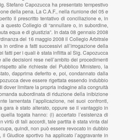
l Sig. Stefano Capozucca ha presentato tempestivo
one della pena. La C.A.F., nella riunione del 05 e
rito il prescritto tentativo di conciliazione e, in
a questo Collegio di “annullare o, in subordine,
enuta equa e di giustizia”. In data 08 gennaio 2008
 ordinanza del 16 maggio 2008 il Collegio Arbitrale
n ordine a fatti successivi all’irrogazione della
atti per i quali è stata inflitta al Sig. Capozucca
re alle decisioni rese nell’ambito dei procedimenti
spetto alle richieste del Pubblico Ministero, la
stato, dapprima deferito e, poi, condannato dalla
Capozucca deve essere rigettata essendo indubbio
i dover limitare la propria indagine alla congruità
domanda subordinata di riduzione della inibizione
te lamentata l’applicazione, nei suoi confronti,
la gara è stato alterato, oppure se il vantaggio in
quella togata hanno: (i) accertato l’esistenza di
virtù di tali accordi, tale partita è stata vinta dal
 occupa, quindi, non può essere revocato in dubbio
, il Giudice sportivo ha applicato l’aggravante in