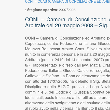
CONI – CCAS (CAMERA DI CONCILIAZIONE ED ARB
•
Stagione sportiva
:
2007/2008
CONI – Camera di Conciliazione ed
Arbitrale del 20 maggio 2008 – Sig
CONI – Camera di Conciliazione ed Arbitrato pe
Capozucca, contro Federazione Italiana Giuoc
Maurizio Benincasa Arbitro Cons. Silvestro Mar
riunito in conferenza personale in data 20 maggi
Arbitrato (prot. n. 2419 del 14 dicembre 2007) p
8/7, rappresentato e difeso dall’avv. Mattia Gra
Federazione Italiana Giuoco Calcio (di seguito, 
Gallavotti e Stefano La Porta ed elettivamente dom
con atto del 17/07/2005, ha deferito il Sig. St
Disciplinare della F.I.G.C. presso la Lega Nazion
commi 1 e 5, del Codice di Giustizia Sportiva per
identificati, posto in essere atti diretti ad altera
alterazione dello svolgimento e del risultato dell
al ruolo avuto nella vicenda, ha ritenuto il sig. 