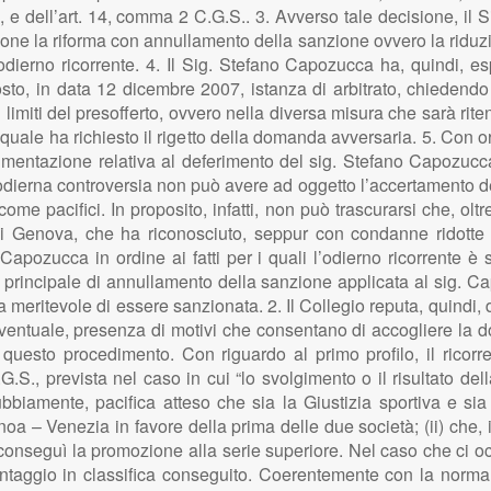
6, e dell’art. 14, comma 2 C.G.S.. 3. Avverso tale decisione, i
done la riforma con annullamento della sanzione ovvero la riduzi
dierno ricorrente. 4. Il Sig. Stefano Capozucca ha, quindi, espe
sto, in data 12 dicembre 2007, istanza di arbitrato, chiedendo 
ei limiti del presofferto, ovvero nella diversa misura che sarà rit
, la quale ha richiesto il rigetto della domanda avversaria. 5. Con
umentazione relativa al deferimento del sig. Stefano Capozucca i
odierna controversia non può avere ad oggetto l’accertamento dei f
come pacifici. In proposito, infatti, non può trascurarsi che, olt
di Genova, che ha riconosciuto, seppur con condanne ridotte ri
Capozucca in ordine ai fatti per i quali l’odierno ricorrente è 
principale di annullamento della sanzione applicata al sig. 
 meritevole di essere sanzionata. 2. Il Collegio reputa, quindi, d
 eventuale, presenza di motivi che consentano di accogliere la 
uesto procedimento. Con riguardo al primo profilo, il ricorren
G.S., prevista nel caso in cui “lo svolgimento o il risultato del
ubbiamente, pacifica atteso che sia la Giustizia sportiva e sia 
noa – Venezia in favore della prima delle due società; (ii) che, in 
oa conseguì la promozione alla serie superiore. Nel caso che ci
 vantaggio in classifica conseguito. Coerentemente con la norma