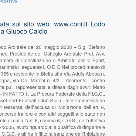
SPORTIVA
ata sul sito web: www.coni.it Lodo
na Giuoco Calcio
odo Arbitrale del 20 maggio 2008 – Sig. Stefano
 Presidente del Collegio Arbitrale Prof. Avv.
mera di Conciliazione e Arbitrato per lo Sport,
unanimità il seguente L O D O Nel procedimento di
955 e residente in Biella alla Via Addis Abeba n.
gna, via De’ Marchi n. 4/2. - ricorrente - contro
e p.t., rappresentata e difesa dagli avv.ti Mario
e – IN FATTO 1. La Procura Federale della F.I.G.C.,
icket and Football Club S.p.a., alla Commissione
tesserati, dell’accusa di “violazione dell’art. 6,
corso fra loro e con altri soggetti allo stato non
te di cui all’art. 6, comma 6, C.G.S., dell’effettiva
/2005, avuto riguardo alla qualifica di dirigente e
.G.S. e gli ha inflitto la sanzione dell’inibizione