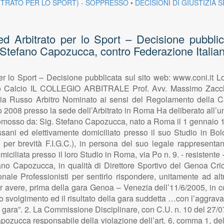
ITRATO PER LO SPORT) - SOPPRESSO
•
DECISIONI DI GIUSTIZIA 
 Arbitrato per lo Sport – Decisione pubblic
. Stefano Capozucca, contro Federazione Italia
r lo Sport – Decisione pubblicata sul sito web: www.coni.it L
o Calcio IL COLLEGIO ARBITRALE Prof. Avv. Massimo Zaccheo
ia Russo Arbitro Nominato ai sensi del Regolamento della Ca
o 2008 presso la sede dell’Arbitrato in Roma Ha deliberato all’
romosso da: Sig. Stefano Capozucca, nato a Roma il 1 gennaio 1
ssani ed elettivamente domiciliato presso il suo Studio in Bolo
per brevità F.I.G.C.), in persona del suo legale rappresentant
iciliata presso il loro Studio in Roma, via Po n. 9. - resistent
efano Capozucca, in qualità di Direttore Sportivo del Genoa Cr
ale Professionisti per sentirlo rispondere, unitamente ad altri 
 avere, prima della gara Genoa – Venezia dell’11/6/2005, in con
re lo svolgimento ed il risultato della gara suddetta …con l’aggravan
a gara”. 2. La Commissione Disciplinare, con C.U. n. 10 del 27/07
Capozucca responsabile della violazione dell’art. 6, comma 1, del C