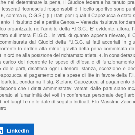
che nel determinare la pena, il Giudice federale ha tenuto pres
i tesserati riconosciuti responsabili di illecito sportivo sono pu
. 6, comma 5, C.G.S.); (ii) i fatti per i quali il Capozucca è st
uanto il risultato della partita Genoa – Venezia risultava fondam
o organizzato nell’ambito della F.I.G.C.. E’ evidente, allora, l
o sull’intera F.I.G.C.. In virtù di quanto appena rilevato, il C
mmisurata dai Giudici della F.I.G.C. ai fatti accertati in giud
corrente in ordine alla minor gravità della pena comminata dai 
 in ordine alla posizione del richiamato atleta. 4. In consideraz
 a carico del ricorrente le spese di difesa e di funziona
o delle parti, disattesa ogni ulteriore istanza, eccezione e 
ozucca al pagamento delle spese di lite in favore della F.I.G.
olidarietà, condanna il sig. Stefano Capozucca al pagamento de
pone che i diritti amministrativi versati dalle parti siano i
erato all’unanimità dei voti in conferenza personale degli arbit
i nei luoghi e nelle date di seguito indicati. F.to Massimo Zacc
tro
LinkedIn