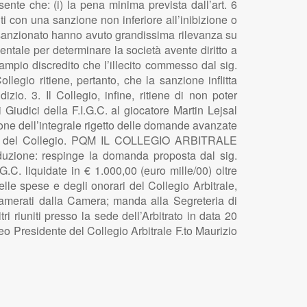
ente che: (i) la pena minima prevista dall’art. 6
niti con una sanzione non inferiore all’inibizione o
ato sanzionato hanno avuto grandissima rilevanza su
entale per determinare la società avente diritto a
’ampio discredito che l’illecito commesso dal sig.
ollegio ritiene, pertanto, che la sanzione inflitta
izio. 3. Il Collegio, infine, ritiene di non poter
Giudici della F.I.G.C. al giocatore Martin Lejsal
ione dell’integrale rigetto delle domande avanzate
mento del Collegio. PQM IL COLLEGIO ARBITRALE
deduzione: respinge la domanda proposta dal sig.
C. liquidate in € 1.000,00 (euro mille/00) oltre
lle spese e degli onorari del Collegio Arbitrale,
ncamerati dalla Camera; manda alla Segreteria di
ri riuniti presso la sede dell’Arbitrato in data 20
heo Presidente del Collegio Arbitrale F.to Maurizio