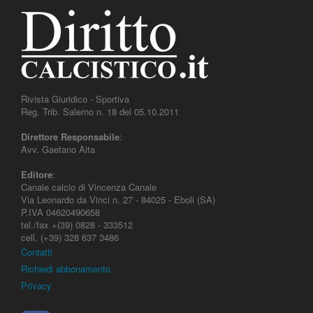
Rivista Giuridico - Sportiva
Reg. Trib. Salerno n. 18 del 05.10.2011
Direttore Responsabile
:
Avv. Gaetano Aita
Editore
:
Canale calcio di Vincenza Canale
Via Leonardo da Vinci n. 27 - 84025 - Eboli (SA)
P.IVA 04620490658
tel./fax +(39) 0828 - 333512
cell. (+39) 328 637 3486
Contatti
Richiedi abbonamento
Privacy