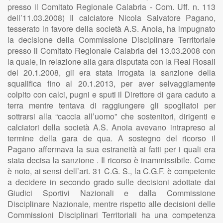
presso il Comitato Regionale Calabria - Com. Uff. n. 113
dell’11.03.2008) Il calciatore Nicola Salvatore Pagano,
tesserato in favore della società A.S. Anoia, ha impugnato
la decisione della Commissione Disciplinare Territoriale
presso il Comitato Regionale Calabria del 13.03.2008 con
la quale, in relazione alla gara disputata con la Real Rosali
del 20.1.2008, gli era stata irrogata la sanzione della
squalifica fino al 20.1.2013, per aver selvaggiamente
colpito con calci, pugni e sputi il Direttore di gara caduto a
terra mentre tentava di raggiungere gli spogliatoi per
sottrarsi alla “caccia all’uomo” che sostenitori, dirigenti e
calciatori della società A.S. Anoia avevano intrapreso al
termine della gara de qua. A sostegno del ricorso il
Pagano affermava la sua estraneità ai fatti per i quali era
stata decisa la sanzione . Il ricorso è inammissibile. Come
è noto, ai sensi dell’art. 31 C.G. S., la C.G.F. è competente
a decidere in secondo grado sulle decisioni adottate dai
Giudici Sportivi Nazionali e dalla Commissione
Disciplinare Nazionale, mentre rispetto alle decisioni delle
Commissioni Disciplinari Territoriali ha una competenza