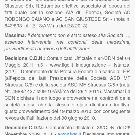
Giustese Srl), R.B.(arbitro effettivo associato all’epoca dei
fatti quale per la sezione AIA di Fermo), Società AC
RODENGO SAIANO e AC SAN GIUSTESE Srl - (nota n.
643/893 pf 12-13/AM/ma del 2.8.2013).
Massima:
Il deferimento non é stato esteso alla Società …,
essendo intervenuta nei confronti della medesima,
provvedimento di revoca dell’affiliazione
Decisione C.D.N.:
Comunicato Ufficiale n.84/CDN del 04
Maggio 2011 n.6 - www.figc.it Impugnazione – istanza:
(312) – Deferimento della Procura Federale a carico di: F.P.
(all’epoca dei fatti Presidente della Società ASD MF
Siracusa C/5) e della societá ASD MF Siracusa C/5 ▪ (nota
N°. 4988/1437 pf09-10/AM/ma del 26.1.2011). Massima: La
CDN dichiara il non luogo a provvedere nei confronti della
società atteso che la stessa è stata dichiarata inattiva,
giusto provvedimento del 19 marzo 2010, con conseguente
revoca dell’affiliazione del 30 giugno 2010.
Decisione C.D.N.:
Comunicato Ufficiale n. 39/CDN del 26
Novembre 2009 n. 4 -
www.figc.it
Decisione impugnata: