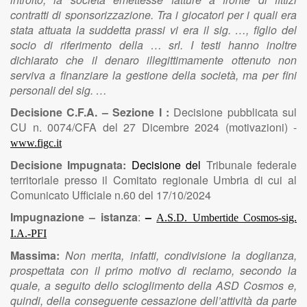
contratti di sponsorizzazione. Tra i giocatori per i quali era
stata attuata la suddetta prassi vi era il sig. …, figlio del
socio di riferimento della … srl. I testi hanno inoltre
dichiarato che il denaro illegittimamente ottenuto non
serviva a finanziare la gestione della società, ma per fini
personali del sig. …
Decisione C.F.A. – Sezione I :
Decisione pubblicata sul
CU n. 0074/CFA del 27 Dicembre 2024 (motivazioni) -
www.figc.it
Decisione Impugnata:
Decisione del
Tribunale federale
territoriale presso il Comitato regionale Umbria di cui al
Comunicato Ufficiale n.60 del 17/10/2024
Impugnazione – istanza
:
–
A.S.D. Umbertide Cosmos-sig.
I.A.-PFI
Massima:
Non merita, infatti, condivisione la doglianza,
prospettata con il primo motivo di reclamo, secondo la
quale, a seguito dello scioglimento della ASD Cosmos e,
quindi, della conseguente cessazione dell’attività da parte