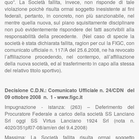
quo”. La Società fallita, invece, non risponde di tale
violazione poichè risulta ormai soggetto inesistente ai fini
federali, pertanto, in concreto, non più sanzionabile, nel
mentre quella nuova, sul piano squisitamente disciplinare
non può evidentemente rispondere dei fatti ascrivibili alla
responsabilità della precedente. (Nel caso di specie la
società è stata dichiarata fallita, ragion per cui la FIGC, con
comunicato ufficiale n. 117/A del 25.6.2008, ne ha revocato
l’affiliazione procedendo, nel contempo, all’affiliazione
della nuova società, ed al trasferimento in capo alla stessa
del relativo titolo sportivo).
Decisione C.D.N.: Comunicato Ufficiale n. 24/CDN del
09 ottobre 2008 n. 1 - www.figc.it
Impugnazione - istanza: (263) – Deferimento del
Procuratore Federale a carico della società SS Lanciano
Srl oggi SS Virtus Lanciano 1924 Srl (nota n.
4020/351pf07-08/am/en del 9.4.2008)
Massima: La Società fallita risulta ormai soggetto