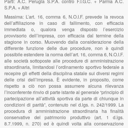
Parti: A.C. Perugia S.P.A. contro F.I.G.C. + Parma A.C.
S.P.A. + Altri
Massima: L’art. 16, comma 6, N.O.I.F. prevede la revoca
dell’affiliazione in caso di fallimento, con efficacia
immediata o, qualora venga disposto l’esercizio
provvisorio dell’impresa, con efficacia dal termine della
stagione in corso. Muovendo dalla considerazione della
differente funzione delle due procedure, non è quindi
possibile estendere la norma dell’art. 16, comma 6, N.O.I.F.
alle società sottoposte alle procedure di amministrazione
straordinaria, limitandosi l’ordinamento sportivo federale a
recepire gli effetti della disciplina statale sui diversi regimi
delle crisi dell’impresa. È evidente, in proposito, come
rispetto a ciò non possa assumere alcuna rilevanza
l’inconferente rinvio di parte istante al generale “principio di
partecipazione all’attività sportiva da parte di chiunque in
condizioni di parità”, contenuto nel d.lgs. n. 242/1999. La
procedura di amministrazione straordinaria ha finalità
conservative del patrimonio produttivo (art. 1 d.lgs.
8.7.1999, n. 270) ed è quindi volta alla conservazione