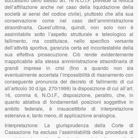
successivo dello stesso art. 16 N.O.I.F. prevede la revoca
dell’affiliazione anche nel caso della liquidazione della
società ai sensi del codice civile), piuttosto che alla sua
conservazione come nel caso dell’amministrazione
straordinaria. Quest’ultima, quindi, non solo non è
assimilabile sotto l’aspetto strutturale e teleologico al
fallimento, ma costituisce, nello specifico versante
dell’attività sportiva, garanzia certa ed incontestabile della
sua effettiva prosecuzione. Ciò rende evidentemente
inapplicabile alla stessa amministrazione straordinaria di
grandi imprese in crisi (fino a quando non sia
eventualmente accertata l’impossibilità di risanamento con
conseguente pronuncia del decreto di fallimento di cui
all’articolo 30 d.lgs. 270/1999) la disposizione di cui all’art.
16, comma 6, N.O.I.F., disposizione, peraltro, che, in
quanto ablativa di fondamentali posizioni soggettive in
ambito federale, è insuscettibile di interpretazione
estensiva e, tanto meno, di applicazione analogica.
Interpretazione: La giurisprudenza della Corte di
Cassazione ha escluso l’assimilabilità della procedura di