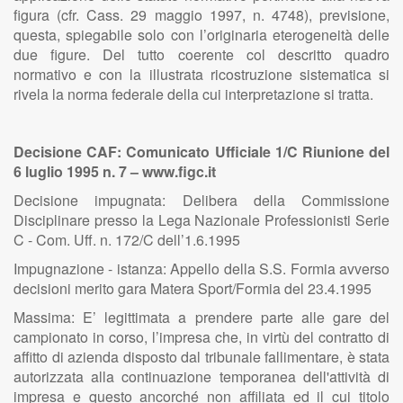
figura (cfr. Cass. 29 maggio 1997, n. 4748), previsione,
questa, spiegabile solo con l’originaria eterogeneità delle
due figure. Del tutto coerente col descritto quadro
normativo e con la illustrata ricostruzione sistematica si
rivela la norma federale della cui interpretazione si tratta.
Decisione CAF: Comunicato Ufficiale 1/C Riunione del
6 luglio 1995 n. 7 – www.figc.it
Decisione impugnata: Delibera della Commissione
Disciplinare presso la Lega Nazionale Professionisti Serie
C - Com. Uff. n. 172/C dell’1.6.1995
Impugnazione - istanza: Appello della S.S. Formia avverso
decisioni merito gara Matera Sport/Formia del 23.4.1995
Massima: E’ legittimata a prendere parte alle gare del
campionato in corso, l’impresa che, in virtù del contratto di
affitto di azienda disposto dal tribunale fallimentare, è stata
autorizzata alla continuazione temporanea dell'attività di
impresa e questo ancorché non affiliata ed il cui titolo