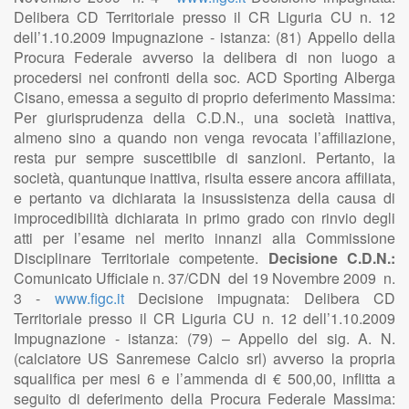
Delibera CD Territoriale presso il CR Liguria CU n. 12
dell’1.10.2009 Impugnazione - istanza: (81) Appello della
Procura Federale avverso la delibera di non luogo a
procedersi nei confronti della soc. ACD Sporting Alberga
Cisano, emessa a seguito di proprio deferimento Massima:
Per giurisprudenza della C.D.N., una società inattiva,
almeno sino a quando non venga revocata l’affiliazione,
resta pur sempre suscettibile di sanzioni. Pertanto, la
società, quantunque inattiva, risulta essere ancora affiliata,
e pertanto va dichiarata la insussistenza della causa di
improcedibilità dichiarata in primo grado con rinvio degli
atti per l’esame nel merito innanzi alla Commissione
Disciplinare Territoriale competente.
Decisione C.D.N.:
Comunicato Ufficiale n. 37/CDN del 19 Novembre 2009 n.
3 -
www.figc.it
Decisione impugnata: Delibera CD
Territoriale presso il CR Liguria CU n. 12 dell’1.10.2009
Impugnazione - istanza: (79) – Appello del sig. A. N.
(calciatore US Sanremese Calcio srl) avverso la propria
squalifica per mesi 6 e l’ammenda di € 500,00, inflitta a
seguito di deferimento della Procura Federale Massima: