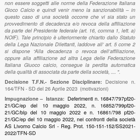
non essere soggetti alle norme della Federazione Italiana
Gioco Calcio e quindi venir meno la sanzionabilità – in
questo caso di una società occorre che vi sia stato un
provvedimento di decadenza e/o revoca della affiliazione
da parte del Presidente federale (art. 16, comma 1, lett. a)
NOIF). Tale principio è ulteriormente chiarito dallo Statuto
della Lega Nazionale Dilettanti, laddove all’ art. 5 come 2
si dispone “Alla decadenza o revoca dell’affiliazione,
oppure alla affiliazione ad altra Lega delle Federazione
Italiana Giuoco calcio, consegue la perdita automatica
della qualità di associata da parte della società, .... ".
Decisione T.F.N.- Sezione Disciplinare:
Decisione n.
164/TFN - SD del 26 Aprile 2023 (motivazioni)
Impugnazione – Istanza:
Deferimenti n. 16847/797pf20-
21/GC/ep del 10 maggio 2022, n. 16852/799pf20-
21/GC/blp del 10 maggio 2022 e n. 16861/798 pf20-
21/GC/ep del 10 maggio 2022, nei confronti della società
AS Livorno Calcio Srl - Reg. Prot. 150-151-152/SS2021-
2022/TFN-SD