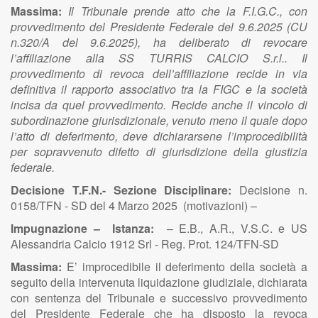
Massima:
Il Tribunale prende atto che la F.I.G.C., con
provvedimento del Presidente Federale del 9.6.2025 (CU
n.320/A del 9.6.2025), ha deliberato di revocare
l’affiliazione alla SS TURRIS CALCIO S.r.l.. Il
provvedimento di revoca dell’affiliazione recide in via
definitiva il rapporto associativo tra la FIGC e la società
incisa da quel provvedimento. Recide anche il vincolo di
subordinazione giurisdizionale, venuto meno il quale dopo
l’atto di deferimento, deve dichiararsene l’improcedibilità
per sopravvenuto difetto di giurisdizione della giustizia
federale.
Decisione T.F.N.- Sezione Disciplinare:
Decisione n.
0158/TFN - SD del 4 Marzo 2025 (motivazioni) –
Impugnazione – Istanza:
– E.B., A.R., V.S.C. e US
Alessandria Calcio 1912 Srl - Reg. Prot. 124/TFN-SD
Massima:
E’ improcedibile il deferimento della società a
seguito della intervenuta liquidazione giudiziale, dichiarata
con sentenza del Tribunale e successivo provvedimento
del Presidente Federale che ha disposto la revoca