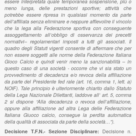
essere interpretata quale temporanea sospensione, più o
meno lunga, delle prestazioni sportive; attività che
potrebbe essere ripresa in qualsiasi momento da parte
dell’affiliata senza eliminare e neppure affievolire il vincolo
che la lega alla Federazione sportiva con conseguente
assoggettamento all’obbligo di osservanza dei precetti
normativi– regolamentari imposti a tutti gli associati. Il
quadro degli Statuti vigenti consente di affermare che per
non essere soggetti alle norme della Federazione Italiana
Gioco Calcio e quindi venir meno la sanzionabilità – in
questo caso di una società - occorre che vi sia stato un
provvedimento di decadenza e/o revoca della affiliazione
da parte del Presidente fed rale (art. 16, comma 1, lett. a)
NOIF). Tale principio è ulteriormente chiarito dallo Statuto
della Lega Nazionale Dilettanti, laddove all’ art. 5, comma
2 si dispone “Alla decadenza o revoca dell’affiliazione,
oppure alla affiliazione ad altra Lega delle Federazione
Italiana Giuoco calcio, consegue la perdita automatica
della qualità di associata da parte della società…”).
Decisione T.F.N.- Sezione Disciplinare:
Decisione n.