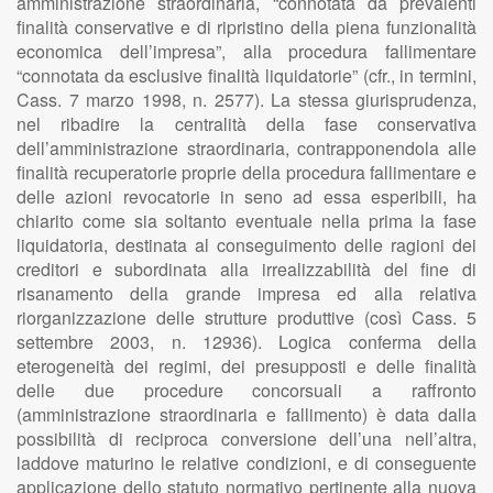
amministrazione straordinaria, “connotata da prevalenti
finalità conservative e di ripristino della piena funzionalità
economica dell’impresa”, alla procedura fallimentare
“connotata da esclusive finalità liquidatorie” (cfr., in termini,
Cass. 7 marzo 1998, n. 2577). La stessa giurisprudenza,
nel ribadire la centralità della fase conservativa
dell’amministrazione straordinaria, contrapponendola alle
finalità recuperatorie proprie della procedura fallimentare e
delle azioni revocatorie in seno ad essa esperibili, ha
chiarito come sia soltanto eventuale nella prima la fase
liquidatoria, destinata al conseguimento delle ragioni dei
creditori e subordinata alla irrealizzabilità del fine di
risanamento della grande impresa ed alla relativa
riorganizzazione delle strutture produttive (così Cass. 5
settembre 2003, n. 12936). Logica conferma della
eterogeneità dei regimi, dei presupposti e delle finalità
delle due procedure concorsuali a raffronto
(amministrazione straordinaria e fallimento) è data dalla
possibilità di reciproca conversione dell’una nell’altra,
laddove maturino le relative condizioni, e di conseguente
applicazione dello statuto normativo pertinente alla nuova