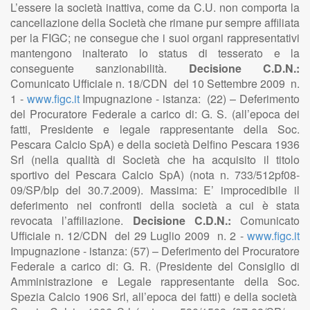
L’essere la società inattiva, come da C.U. non comporta la
cancellazione della Società che rimane pur sempre affiliata
per la FIGC; ne consegue che i suoi organi rappresentativi
mantengono inalterato lo status di tesserato e la
conseguente sanzionabilità.
Decisione C.D.N.:
Comunicato Ufficiale n. 18/CDN del 10 Settembre 2009 n.
1 -
www.figc.it
Impugnazione - istanza: (22) – Deferimento
del Procuratore Federale a carico di: G. S. (all’epoca dei
fatti, Presidente e legale rappresentante della Soc.
Pescara Calcio SpA) e della società Delfino Pescara 1936
Srl (nella qualità di Società che ha acquisito il titolo
sportivo del Pescara Calcio SpA) (nota n. 733/512pf08-
09/SP/blp del 30.7.2009). Massima: E’ improcedibile il
deferimento nei confronti della società a cui è stata
revocata l’affiliazione.
Decisione C.D.N.:
Comunicato
Ufficiale n. 12/CDN del 29 Luglio 2009 n. 2 -
www.figc.it
Impugnazione - istanza: (57) – Deferimento del Procuratore
Federale a carico di: G. R. (Presidente del Consiglio di
Amministrazione e Legale rappresentante della Soc.
Spezia Calcio 1906 Srl, all’epoca dei fatti) e della società