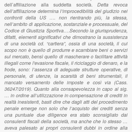
dell’affiliazione alla suddetta società.
Detta revoca
dell’affiliazione determina l’improcedibilità del giudizio nei
confronti della US …. non rientrando più, la stessa,
nell’ambito di applicazione, sostanziale e processuale, del
Codice di Giustizia Sportiva…
.
Secondo la giurisprudenza,
difatti, elementi significativi che dimostrano la sussistenza
di una società cd. “cartiera”, ossia di una società, il cui
scopo non è quello di produrre e scambiare beni o servizi
sul mercato, bensì quello di mascherare o facilitare attività
illegali come l'evasione fiscale, il riciclaggio di denaro, e la
frode, sono: l’assenza di adeguate strutture operative, di
personale, di utenze, la scarsità di beni strumentali, il
mancato versamento delle imposte e così via (Cass.
36247/2019). Quanto alla consapevolezza in capo al sig.
… in ordine all’utilizzazione in compensazione di crediti in
realtà inesistenti, basti dire che dagli atti del procedimento
penale emerge non solo che l’acquisto dei crediti senza
una puntuale due diligence era stato sconsigliato dai
consulenti fiscali della società, ma anche che lo stesso …
aveva palesato ai propri consulenti dubbi in ordine alla