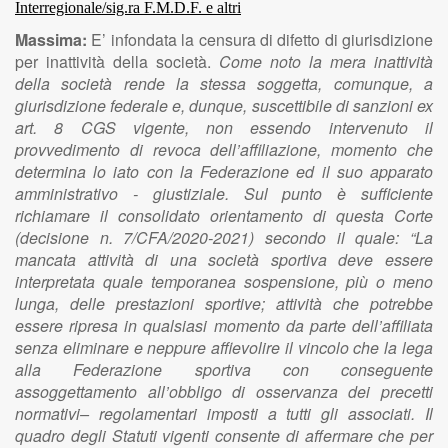
Interregionale/sig.ra F.M.D.F. e altri
Massima:
E’ infondata la censura di difetto di giurisdizione
per inattività della società.
Come noto la mera inattività
della società rende la stessa soggetta, comunque, a
giurisdizione federale e, dunque, suscettibile di sanzioni ex
art. 8 CGS vigente, non essendo intervenuto il
provvedimento di revoca dell’affiliazione, momento che
determina lo iato con la Federazione ed il suo apparato
amministrativo - giustiziale. Sul punto è sufficiente
richiamare il consolidato orientamento di questa Corte
(decisione n. 7/CFA/2020-2021) secondo il quale: “La
mancata attività di una società sportiva deve essere
interpretata quale temporanea sospensione, più o meno
lunga, delle prestazioni sportive; attività che potrebbe
essere ripresa in qualsiasi momento da parte dell’affiliata
senza eliminare e neppure affievolire il vincolo che la lega
alla Federazione sportiva con conseguente
assoggettamento all’obbligo di osservanza dei precetti
normativi– regolamentari imposti a tutti gli associati. Il
quadro degli Statuti vigenti consente di affermare che per