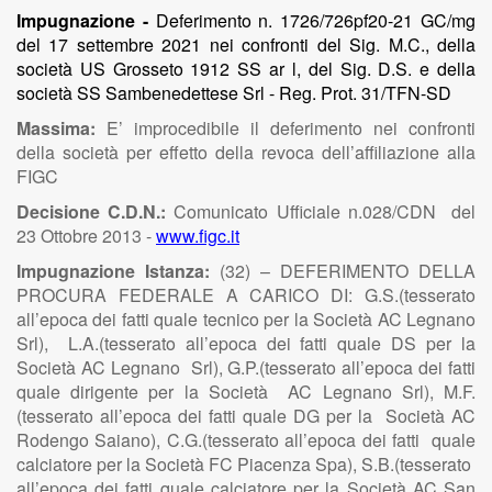
Impugnazione -
Deferimento n. 1726/726pf20-21 GC/mg
del 17 settembre 2021 nei confronti del Sig. M.C., della
società US Grosseto 1912 SS ar l, del Sig. D.S. e della
società SS Sambenedettese Srl - Reg. Prot. 31/TFN-SD
Massima:
E’ improcedibile il deferimento nei confronti
della società per effetto della revoca dell’affiliazione alla
FIGC
Decisione C.D.N.:
Comunicato Ufficiale n.028/CDN del
23 Ottobre 2013 -
www.figc.it
Impugnazione Istanza:
(32) – DEFERIMENTO DELLA
PROCURA FEDERALE A CARICO DI: G.S.(tesserato
all’epoca dei fatti quale tecnico per la Società AC Legnano
Srl), L.A.(tesserato all’epoca dei fatti quale DS per la
Società AC Legnano Srl), G.P.(tesserato all’epoca dei fatti
quale dirigente per la Società AC Legnano Srl), M.F.
(tesserato all’epoca dei fatti quale DG per la Società AC
Rodengo Saiano), C.G.(tesserato all’epoca dei fatti quale
calciatore per la Società FC Piacenza Spa), S.B.(tesserato
all’epoca dei fatti quale calciatore per la Società AC San