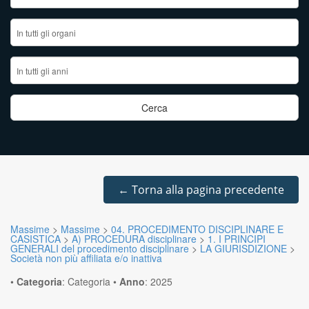
←
Torna alla pagina precedente
Massime
>
Massime
>
04. PROCEDIMENTO DISCIPLINARE E
CASISTICA
>
A) PROCEDURA disciplinare
>
1. I PRINCIPI
GENERALI del procedimento disciplinare
>
LA GIURISDIZIONE
>
Società non più affiliata e/o inattiva
•
Categoria
:
Categoria
•
Anno
:
2025