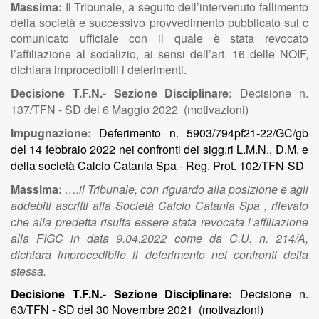
Massima:
Il Tribunale, a seguito dell’intervenuto fallimento
della società e successivo provvedimento pubblicato sul c
comunicato ufficiale con il quale è stata revocato
l’affiliazione al sodalizio, ai sensi dell’art. 16 delle NOIF,
dichiara improcedibili i deferimenti.
Decisione T.F.N.- Sezione Disciplinare:
Decisione n.
137/TFN - SD del 6 Maggio 2022 (motivazioni)
Impugnazione:
Deferimento n. 5903/794pf21-22/GC/gb
del 14 febbraio 2022 nei confronti dei sigg.ri L.M.N., D.M. e
della società Calcio Catania Spa - Reg. Prot. 102/TFN-SD
Massima:
….il Tribunale, con riguardo alla posizione e agli
addebiti ascritti alla Società Calcio Catania Spa , rilevato
che alla predetta risulta essere stata revocata l’affiliazione
alla FIGC in data 9.04.2022 come da C.U. n. 214/A,
dichiara improcedibile il deferimento nei confronti della
stessa.
Decisione T.F.N.- Sezione Disciplinare:
Decisione n.
63/TFN - SD del 30 Novembre 2021 (motivazioni)