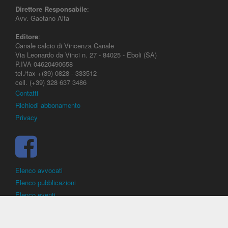
Direttore Responsabile
:
Avv. Gaetano Aita
Editore
:
Canale calcio di Vincenza Canale
Via Leonardo da Vinci n. 27 - 84025 - Eboli (SA)
P.IVA 04620490658
tel./fax +(39) 0828 - 333512
cell. (+39) 328 637 3486
Contatti
Richiedi abbonamento
Privacy
Elenco avvocati
Elenco pubblicazioni
Elenco eventi