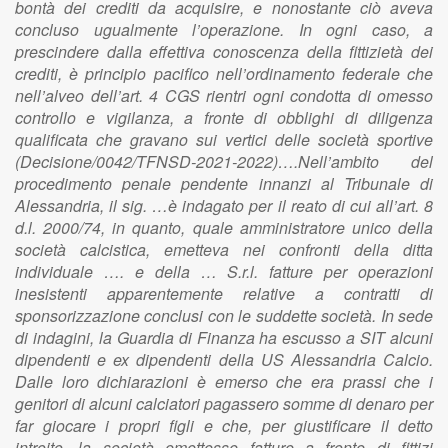
bontà dei crediti da acquisire, e nonostante ciò aveva
concluso ugualmente l’operazione. In ogni caso, a
prescindere dalla effettiva conoscenza della fittizietà dei
crediti, è principio pacifico nell’ordinamento federale che
nell’alveo dell’art. 4 CGS rientri ogni condotta di omesso
controllo e vigilanza, a fronte di obblighi di diligenza
qualificata che gravano sui vertici delle società sportive
(Decisione/0042/TFNSD-2021-2022)….Nell’ambito del
procedimento penale pendente innanzi al Tribunale di
Alessandria, il sig. …è indagato per il reato di cui all’art. 8
d.l. 2000/74, in quanto, quale amministratore unico della
società calcistica, emetteva nei confronti della ditta
individuale …. e della … S.r.l. fatture per operazioni
inesistenti apparentemente relative a contratti di
sponsorizzazione conclusi con le suddette società. In sede
di indagini, la Guardia di Finanza ha escusso a SIT alcuni
dipendenti e ex dipendenti della US Alessandria Calcio.
Dalle loro dichiarazioni è emerso che era prassi che i
genitori di alcuni calciatori pagassero somme di denaro per
far giocare i propri figli e che, per giustificare il detto
introito, la società emettesse fatture a fronte di fittizi