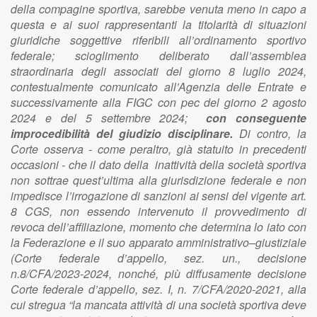
della compagine sportiva, sarebbe venuta meno in capo a
questa e ai suoi rappresentanti la titolarità di situazioni
giuridiche soggettive riferibili all’ordinamento sportivo
federale; scioglimento deliberato dall’assemblea
straordinaria degli associati del giorno 8 luglio 2024,
contestualmente comunicato all’Agenzia delle Entrate e
successivamente alla FIGC con pec del giorno 2 agosto
2024 e del 5 settembre 2024;
con conseguente
improcedibilità del giudizio disciplinare.
Di contro, la
Corte osserva - come peraltro, già statuito in precedenti
occasioni - che il dato della inattività della società sportiva
non sottrae quest’ultima alla giurisdizione federale e non
impedisce l’irrogazione di sanzioni ai sensi del vigente art.
8 CGS, non essendo intervenuto il provvedimento di
revoca dell’affiliazione, momento che determina lo iato con
la Federazione e il suo apparato amministrativo–giustiziale
(Corte federale d’appello, sez. un., decisione
n.8/CFA/2023-2024, nonché, più diffusamente decisione
Corte federale d’appello, sez. I, n. 7/CFA/2020-2021, alla
cui stregua “la mancata attività di una società sportiva deve