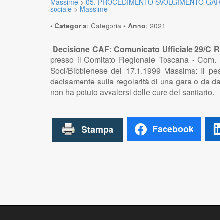
Massime
>
05. PROCEDIMENTO SVOLGIMENTO GAR
sociale
>
Massime
•
Categoria
:
Categoria
•
Anno
:
2021
Decisione CAF: Comunicato Ufficiale 29/C Ri
presso il Comitato Regionale Toscana - Com. U
Soci/Bibbienese del 17.1.1999 Massima: Il pes
decisamente sulla regolarità di una gara o da da
non ha potuto avvalersi delle cure del sanitario.
Facebook