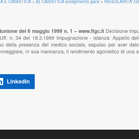
A E CASISTICA
>
B) CASISTICA svolgimento gara
>
REGOLARITA' G
unione del 6 maggio 1999 n. 1 – www.figc.it
Decisione impu
ff. n. 34 del 18.3.1999 Impugnazione - istanza: Appello dell
o della presenza del medico sociale, espulso per aver dato
nneggiare, in sua mancanza, il rendimento agonistico di una squa
LinkedIn