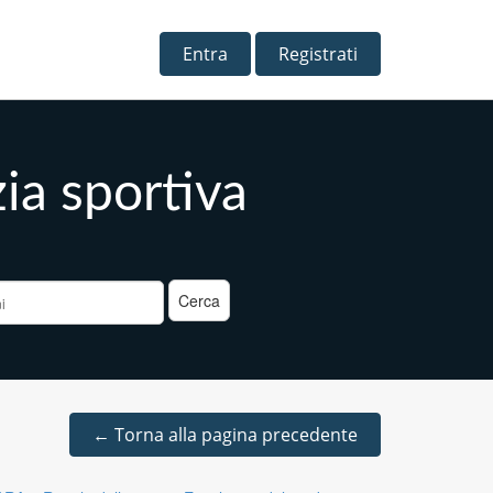
Entra
Registrati
zia sportiva
a
←
Torna alla pagina precedente