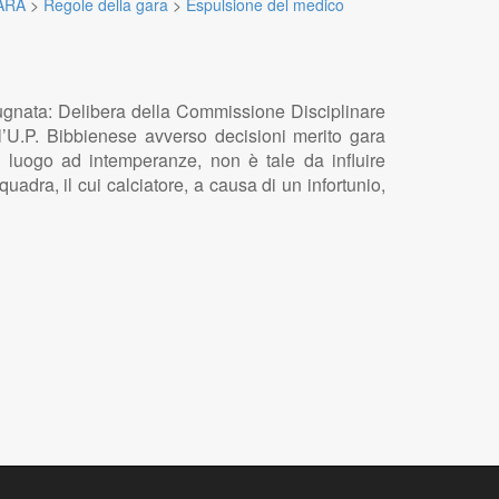
ARA
>
Regole della gara
>
Espulsione del medico
gnata: Delibera della Commissione Disciplinare
’U.P. Bibbienese avverso decisioni merito gara
 luogo ad intemperanze, non è tale da influire
dra, il cui calciatore, a causa di un infortunio,