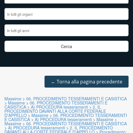
←
Torna alla pagina precedente
Massime
>
06. PROCEDIMENTO TESSERAMENTI E CASISTICA
>
Massime
>
06. PROCEDIMENTO TESSERAMENTI E
CASISTICA
>
A) PROCEDURA tesseramenti
>
2. IL
PROCEDIMENTO DAVANTI ALLA CORTE FEDERALE
D'APPELLO
>
Massime
>
06. PROCEDIMENTO TESSERAMENTI
E CASISTICA
>
A) PROCEDURA tesseramenti
>
Massime
>
Massime
>
06. PROCEDIMENTO TESSERAMENTI E CASISTICA
>
A) PROCEDURA tesseramenti
>
2. IL PROCEDIMENTO
DAVANTI ALLA CORTE FEDERALE D'APPELLO
>
Procedimento: