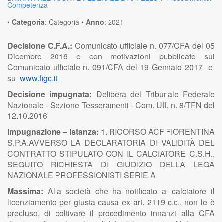
Competenza
•
Categoria
:
Categoria
•
Anno
:
2021
Decisione C.F.A.:
Comunicato ufficiale n. 077/CFA del 05
Dicembre 2016 e con motivazioni pubblicate sul
Comunicato ufficiale n. 091/CFA del 19 Gennaio 2017 e
su
www.figc.it
Decisione impugnata:
Delibera del Tribunale Federale
Nazionale - Sezione Tesseramenti - Com. Uff. n. 8/TFN del
12.10.2016
Impugnazione – istanza:
1. RICORSO ACF FIORENTINA
S.P.A.AVVERSO LA DECLARATORIA DI VALIDITÀ DEL
CONTRATTO STIPULATO CON IL CALCIATORE C.S.H.,
SEGUITO RICHIESTA DI GIUDIZIO DELLA LEGA
NAZIONALE PROFESSIONISTI SERIE A
Massima:
Alla società che ha notificato al calciatore il
licenziamento per giusta causa ex art. 2119 c.c., non le è
precluso, di coltivare il procedimento innanzi alla CFA