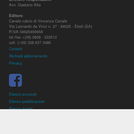
Avv. Gaetano Aita
Editore
:
Canale calcio di Vincenza Canale
Via Leonardo da Vinci n. 27 - 84025 - Eboli (SA)
P.IVA 04620490658
tel./fax +(39) 0828 - 333512
cell. (+39) 328 637 3486
Contatti
Richiedi abbonamento
Privacy
Elenco avvocati
Elenco pubblicazioni
Elenco eventi
DirittoCalcistico.it
è il portale giuridico - normativo di riferimento per il