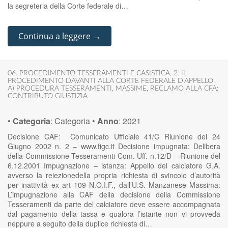
la segreteria della Corte federale di…
Continua a leggere →
06. PROCEDIMENTO TESSERAMENTI E CASISTICA
,
2. IL
PROCEDIMENTO DAVANTI ALLA CORTE FEDERALE D'APPELLO
,
A) PROCEDURA TESSERAMENTI
,
MASSIME
,
RECLAMO ALLA CFA:
CONTRIBUTO GIUSTIZIA
•
Categoria
:
Categoria
•
Anno
:
2021
Decisione CAF: Comunicato Ufficiale 41/C Riunione del 24
Giugno 2002 n. 2 – www.figc.it Decisione impugnata: Delibera
della Commissione Tesseramenti Com. Uff. n.12/D – Riunione del
6.12.2001 Impugnazione – istanza: Appello del calciatore G.A.
avverso la reiezionedella propria richiesta di svincolo d’autorità
per inattività ex art 109 N.O.I.F., dall’U.S. Manzanese Massima:
L’impugnazione alla CAF della decisione della Commissione
Tesseramenti da parte del calciatore deve essere accompagnata
dal pagamento della tassa e qualora l’istante non vi provveda
neppure a seguito della duplice richiesta di…