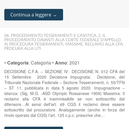
Continua a leggere →
06. PROCEDIMENTO TESSERAMENTI E CASISTICA
,
2. IL
PROCEDIMENTO DAVANTI ALLA CORTE FEDERALE D'APPELLO
,
A) PROCEDURA TESSERAMENTI
,
MASSIME
,
RECLAMO ALLA CFA:
PROCURA ALLA LITI
•
Categoria
:
Categoria
•
Anno
:
2021
DECISIONE C.F.A. – SEZIONE IV: DECISIONE N. 012 CFA del
15 Settembre 2020 Decisione Impugnata: Decisione, del
Tribunale Nazionale Federale – Sezione Tesseramenti, n. 55/TFN
– ST 11, pubblicata in data 5 agosto 2020. Impugnazione –
istanza: (Sig. M.G. -ASD Olympic Rossanese 1909) Massima: Il
reclamo alla CFA è inammissibile se non sottoscritto dal
difensore…Ai sensi dell’art. 49 CGS il reclamo deve essere
sottoscritto dal procuratore. Analogamente (anche in forza del
rinvio operato dal CGS) l’art. 125 c.p.c. prescrive che…