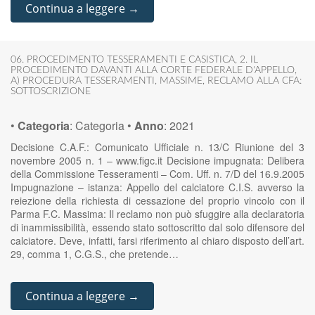
Continua a leggere →
06. PROCEDIMENTO TESSERAMENTI E CASISTICA
,
2. IL
PROCEDIMENTO DAVANTI ALLA CORTE FEDERALE D'APPELLO
,
A) PROCEDURA TESSERAMENTI
,
MASSIME
,
RECLAMO ALLA CFA:
SOTTOSCRIZIONE
•
Categoria
:
Categoria
•
Anno
:
2021
Decisione C.A.F.: Comunicato Ufficiale n. 13/C Riunione del 3
novembre 2005 n. 1 – www.figc.it Decisione impugnata: Delibera
della Commissione Tesseramenti – Com. Uff. n. 7/D del 16.9.2005
Impugnazione – istanza: Appello del calciatore C.I.S. avverso la
reiezione della richiesta di cessazione del proprio vincolo con il
Parma F.C. Massima: Il reclamo non può sfuggire alla declaratoria
di inammissibilità, essendo stato sottoscritto dal solo difensore del
calciatore. Deve, infatti, farsi riferimento al chiaro disposto dell’art.
29, comma 1, C.G.S., che pretende…
Continua a leggere →