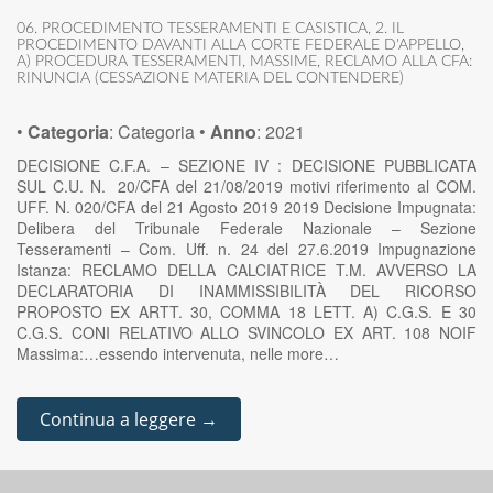
06. PROCEDIMENTO TESSERAMENTI E CASISTICA
,
2. IL
PROCEDIMENTO DAVANTI ALLA CORTE FEDERALE D'APPELLO
,
A) PROCEDURA TESSERAMENTI
,
MASSIME
,
RECLAMO ALLA CFA:
RINUNCIA (CESSAZIONE MATERIA DEL CONTENDERE)
•
Categoria
:
Categoria
•
Anno
:
2021
DECISIONE C.F.A. – SEZIONE IV : DECISIONE PUBBLICATA
SUL C.U. N. 20/CFA del 21/08/2019 motivi riferimento al COM.
UFF. N. 020/CFA del 21 Agosto 2019 2019 Decisione Impugnata:
Delibera del Tribunale Federale Nazionale – Sezione
Tesseramenti – Com. Uff. n. 24 del 27.6.2019 Impugnazione
Istanza: RECLAMO DELLA CALCIATRICE T.M. AVVERSO LA
DECLARATORIA DI INAMMISSIBILITÀ DEL RICORSO
PROPOSTO EX ARTT. 30, COMMA 18 LETT. A) C.G.S. E 30
C.G.S. CONI RELATIVO ALLO SVINCOLO EX ART. 108 NOIF
Massima:…essendo intervenuta, nelle more…
Continua a leggere →