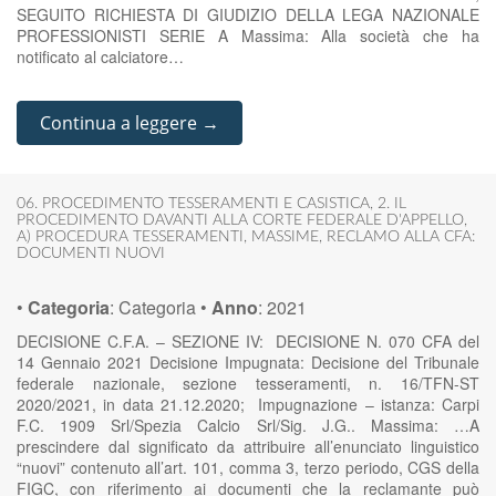
SEGUITO RICHIESTA DI GIUDIZIO DELLA LEGA NAZIONALE
PROFESSIONISTI SERIE A Massima: Alla società che ha
notificato al calciatore…
Continua a leggere →
06. PROCEDIMENTO TESSERAMENTI E CASISTICA
,
2. IL
PROCEDIMENTO DAVANTI ALLA CORTE FEDERALE D'APPELLO
,
A) PROCEDURA TESSERAMENTI
,
MASSIME
,
RECLAMO ALLA CFA:
DOCUMENTI NUOVI
•
Categoria
:
Categoria
•
Anno
:
2021
DECISIONE C.F.A. – SEZIONE IV: DECISIONE N. 070 CFA del
14 Gennaio 2021 Decisione Impugnata: Decisione del Tribunale
federale nazionale, sezione tesseramenti, n. 16/TFN-ST
2020/2021, in data 21.12.2020; Impugnazione – istanza: Carpi
F.C. 1909 Srl/Spezia Calcio Srl/Sig. J.G.. Massima: …A
prescindere dal significato da attribuire all’enunciato linguistico
“nuovi” contenuto all’art. 101, comma 3, terzo periodo, CGS della
FIGC, con riferimento ai documenti che la reclamante può