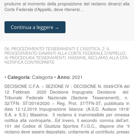
produrre al momento della proposizione del reclamo dinanzi alla
Corte Federale d’Appello, deve ritenersi…
Continua a leggere →
06. PROCEDIMENTO TESSERAMENTI E CASISTICA
,
2. IL
PROCEDIMENTO DAVANTI ALLA CORTE FEDERALE D'APPELLO
,
A) PROCEDURA TESSERAMENTI
,
MASSIME
,
RECLAMO ALLA CFA:
NOTIFICA CONTROPARTE
•
Categoria
:
Categoria
•
Anno
:
2021
DECISIONE C.F.A. – SEZIONE IV : DECISIONE N. 0049/CFA del
12 Febbraio 2020 Decisione Impugnata: Decisione del
Tribunale Federale Nazionale (Sezione Tesseramenti), n.
32/TFN- ST/2019/2020 – Reg. Prot. 37/TFN-ST, pubblicata in
data 12.12.2019 Impugnazione Istanza: (A.S.D. Audace 1919/
S.A. e S.S.) Massima: Il reclamo è inammissibile per omessa
notifica alla controparte…Ed invero, il secondo comma dell’art.
101 del Codice di Giustizia Sportiva F.I.G.C., dispone che “il
reclamo deve essere depositato, unitamente al contributo, presso