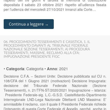
rispetto dei tre giorni è tardiva la memoria di costituzione
depositata il sabato 23 ottobre 2021 rispetto all’udienza fissata
per l’udienza del mercoledì 27/10/2021 innanzi alla Corte…
Continua a leggere →
06. PROCEDIMENTO TESSERAMENTI E CASISTICA
,
1. IL
PROCEDIMENTO DAVANTI AL TRIBUNALE FEDERALE
NAZIONALE SEZIONE TESSERAMENTI
,
A) PROCEDURA
TESSERAMENTI
,
MASSIME
,
RECLAMO ALLA CFA:
IMPUGNAZIONE PRESIDENTE FIGC
•
Categoria
:
Categoria
•
Anno
:
2021
Decisione C.F.A. – Sezioni Unite: Decisione pubblicata sul CU n.
108/CFA del 1 Giugno 2021 (motivazioni) Decisione Impugnata:
decisione del Tribunale Federale Nazionale (Sezione
Tesseramenti), n. 21/TFN-ST/2020/2021 Impugnazione – istanza:
Presidente Federale-sig. L.C.-G.S.D. Castelfidardo-Dipartimento
Interregionale LND-Lega Nazionale Dilettanti LND Massima: E’
ammissibile il reclamo, con il quale il Presidente Federale richiede
l’intervento di questa Corte Federale di Appello, perché, anche in