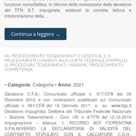
funzione nomofilattica, in riforma della motivazione della decisione
del TFN S.T. impugnata, evidenzi la corretta lettura e
interpretazione della…
Continua a leggere →
06. PROCEDIMENTO TESSERAMENTI E CASISTICA
,
2. IL
PROCEDIMENTO DAVANTI ALLA CORTE FEDERALE D'APPELLO
,
A) PROCEDURA TESSERAMENTI
,
MASSIME
,
PROCEDIMENTO:
COMPETENZA
•
Categoria
:
Categoria
•
Anno
:
2021
Decisione C.F.A.: Comunicato ufficiale n. 077/CFA del 05
Dicembre 2016 e con motivazioni pubblicate sul Comunicato
ufficiale n. 091/CFA del 19 Gennaio 2017 e su www.figc.it
Decisione impugnata: Delibera del Tribunale Federale Nazionale
– Sezione Tesseramenti – Com. Uff. n. 8/TFN del 12.10.2016
Impugnazione – istanza: 1. RICORSO ACF FIORENTINA
S.P.A.AVVERSO LA DECLARATORIA DI VALIDITÀ DEL
CONTRATTO STIPULATO CON IL CALCIATORE C.S.H.,