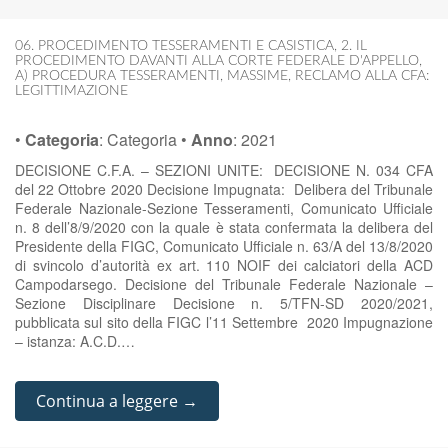
06. PROCEDIMENTO TESSERAMENTI E CASISTICA
,
2. IL
PROCEDIMENTO DAVANTI ALLA CORTE FEDERALE D'APPELLO
,
A) PROCEDURA TESSERAMENTI
,
MASSIME
,
RECLAMO ALLA CFA:
LEGITTIMAZIONE
•
Categoria
:
Categoria
•
Anno
:
2021
DECISIONE C.F.A. – SEZIONI UNITE: DECISIONE N. 034 CFA
del 22 Ottobre 2020 Decisione Impugnata: Delibera del Tribunale
Federale Nazionale-Sezione Tesseramenti, Comunicato Ufficiale
n. 8 dell’8/9/2020 con la quale è stata confermata la delibera del
Presidente della FIGC, Comunicato Ufficiale n. 63/A del 13/8/2020
di svincolo d’autorità ex art. 110 NOIF dei calciatori della ACD
Campodarsego. Decisione del Tribunale Federale Nazionale –
Sezione Disciplinare Decisione n. 5/TFN-SD 2020/2021,
pubblicata sul sito della FIGC l’11 Settembre 2020 Impugnazione
– istanza: A.C.D.…
Continua a leggere →