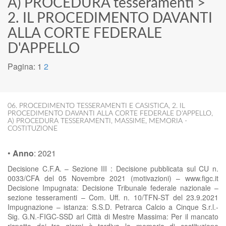
A) PROCEDURA tesseramenti
>
2. IL PROCEDIMENTO DAVANTI
ALLA CORTE FEDERALE
D'APPELLO
Pagina:
1
2
06. PROCEDIMENTO TESSERAMENTI E CASISTICA
,
2. IL
PROCEDIMENTO DAVANTI ALLA CORTE FEDERALE D'APPELLO
,
A) PROCEDURA TESSERAMENTI
,
MASSIME
,
MEMORIA -
COSTITUZIONE
•
Anno
:
2021
Decisione C.F.A. – Sezione III : Decisione pubblicata sul CU n.
0033/CFA del 05 Novembre 2021 (motivazioni) – www.figc.it
Decisione Impugnata: Decisione Tribunale federale nazionale –
sezione tesseramenti – Com. Uff. n. 10/TFN-ST del 23.9.2021
Impugnazione – istanza: S.S.D. Petrarca Calcio a Cinque S.r.l.-
Sig. G.N.-FIGC-SSD arl Città di Mestre Massima: Per il mancato