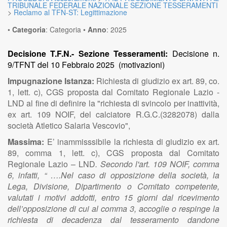
TRIBUNALE FEDERALE NAZIONALE SEZIONE TESSERAMENTI
>
Reclamo al TFN-ST: Legittimazione
•
Categoria
:
Categoria
•
Anno
:
2025
Decisione T.F.N.- Sezione Tesseramenti:
Decisione n.
9/TFNT del 10 Febbraio 2025 (motivazioni)
Impugnazione Istanza:
Richiesta di giudizio ex art. 89, co.
1, lett. c), CGS proposta dal Comitato Regionale Lazio -
LND al fine di definire la "richiesta di svincolo per inattività,
ex art. 109 NOIF, del calciatore R.G.C.(3282078) dalla
società Atletico Salaria Vescovio",
Massima:
E’ inammisssibile la richiesta di giudizio ex art.
89, comma 1, lett. c), CGS proposta dal Comitato
Regionale Lazio – LND
. Secondo l'art. 109 NOIF, comma
6, infatti, “ ….Nel caso di opposizione della società, la
Lega, Divisione, Dipartimento o Comitato competente,
valutati i motivi addotti, entro 15 giorni dal ricevimento
dell’opposizione di cui al comma 3, accoglie o respinge la
richiesta di decadenza dal tesseramento dandone