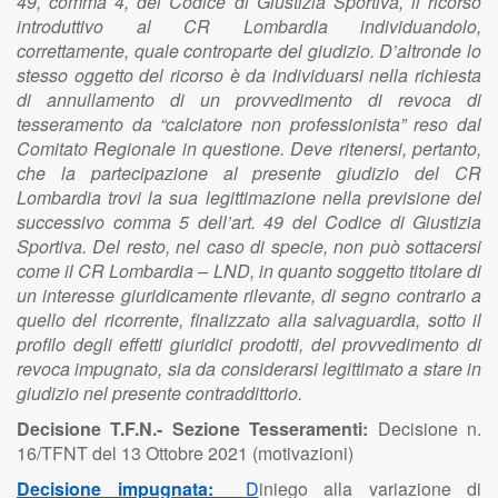
49, comma 4, del Codice di Giustizia Sportiva, il ricorso
introduttivo al CR Lombardia individuandolo,
correttamente, quale controparte del giudizio. D’altronde lo
stesso oggetto del ricorso è da individuarsi nella richiesta
di annullamento di un provvedimento di revoca di
tesseramento da “calciatore non professionista” reso dal
Comitato Regionale in questione. Deve ritenersi, pertanto,
che la partecipazione al presente giudizio del CR
Lombardia trovi la sua legittimazione nella previsione del
successivo comma 5 dell’art. 49 del Codice di Giustizia
Sportiva. Del resto, nel caso di specie, non può sottacersi
come il CR Lombardia – LND, in quanto soggetto titolare di
un interesse giuridicamente rilevante, di segno contrario a
quello del ricorrente, finalizzato alla salvaguardia, sotto il
profilo degli effetti giuridici prodotti, del provvedimento di
revoca impugnato, sia da considerarsi legittimato a stare in
giudizio nel presente contraddittorio.
Decisione T.F.N.- Sezione Tesseramenti:
Decisione n.
16/TFNT del 13 Ottobre 2021 (motivazioni)
Decisione impugnata:
D
iniego alla variazione di