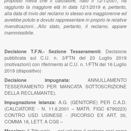
proposto rileva che il calciatore, nato il 12/1/2001, ha
raggiunto la maggiore età in data 12/1/2019 e, pertanto,
alla data di invio del reclamo lo stesso era maggiorenne ed
avrebbe potuto e dovuto rappresentare in proprio le relative
rivendicazioni…Allo stato, pertanto, il reclamo, appare
inammissibile.
Decisione T.F.N.- Sezione Tesseramenti:
Decisione
pubblicata sul C.U. n. 3/FTN del 23 Luglio 2019
(motivazioni) con riferimento al C.U. n. 1/FTN del 16 Luglio
2019 (dispositivo)
Decisione impugnata:
ANNULLAMENTO
TESSERAMENTO PER MANCATA SOTTOSCRIZIONE
DELLA RECLAMANTE).
Impugnazione istanza:
A.G. (GENITORE) PER C.A.D.
(CALCIATORE - N. 11.6.2001 – MATR. FIGC 6790223)
CONTRO USD USINESE - (RICORSO EX ART. 30,
COMMA 18, LETT. A CGS –
Massima:
Il Tribunale … nel valutare il reclamo così come