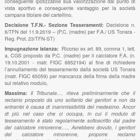
conseguente ipotizzabile sua valorizzazione dal punto di
vista sportivo e conseguente vantaggio per la società
campana titolare del cartellino.
Decisione T.F.N.- Sezione Tesseramenti:
Decisione n.
6/TFN del 11.9.2019 – (P.C. (madre) per F.A./ US Tonara -
Reg. Prot. 23/TFN-ST)
Impugnazione istanza:
Ricorso ex art. 89, comma 1, lett.
a, CGS proposto da P.C. (madre) per il calciatore F.A. (n.
19.10.2001 - matr. FIGC 6852194) al fine di richiedere
l’annullamento del tesseramento dalla società US Tonara
(matr. FIGC 65059) per mancanza della firma della madre
sul relativo modulo,
Massima:
Il Tribunale…. rileva preliminarmente che il
reclamo proposto da uno soltanto dei genitori e non da
entrambi è causa di inammissibilità del medesimo. Ancor
di più nel caso che ci occupa, in cui il modulo di
tesseramento è stato regolarmente sottoscritto dal padre
del calciatore minorenne….. Avrebbero dovuto, i genitori
del calciatore minorenne, proporre reclamo