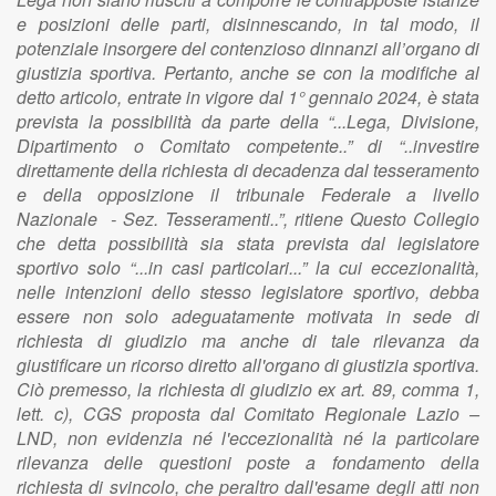
e posizioni delle parti, disinnescando, in tal modo, il
potenziale insorgere del contenzioso dinnanzi all’organo di
giustizia sportiva. Pertanto, anche se con la modifiche al
detto articolo, entrate in vigore dal 1° gennaio 2024, è stata
prevista la possibilità da parte della “...Lega, Divisione,
Dipartimento o Comitato competente..” di “..investire
direttamente della richiesta di decadenza dal tesseramento
e della opposizione il tribunale Federale a livello
Nazionale - Sez. Tesseramenti..”, ritiene Questo Collegio
che detta possibilità sia stata prevista dal legislatore
sportivo solo “...in casi particolari...” la cui eccezionalità,
nelle intenzioni dello stesso legislatore sportivo, debba
essere non solo adeguatamente motivata in sede di
richiesta di giudizio ma anche di tale rilevanza da
giustificare un ricorso diretto all'organo di giustizia sportiva.
Ciò premesso, la richiesta di giudizio ex art. 89, comma 1,
lett. c), CGS proposta dal Comitato Regionale Lazio –
LND, non evidenzia né l'eccezionalità né la particolare
rilevanza delle questioni poste a fondamento della
richiesta di svincolo, che peraltro dall'esame degli atti non