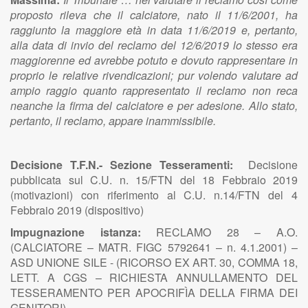
proposto rileva che il calciatore, nato il 11/6/2001, ha
raggiunto la maggiore età in data 11/6/2019 e, pertanto,
alla data di invio del reclamo del 12/6/2019 lo stesso era
maggiorenne ed avrebbe potuto e dovuto rappresentare in
proprio le relative rivendicazioni; pur volendo valutare ad
ampio raggio quanto rappresentato il reclamo non reca
neanche la firma del calciatore e per adesione. Allo stato,
pertanto, il reclamo, appare inammissibile.
Decisione T.F.N.- Sezione Tesseramenti:
Decisione
pubblicata sul C.U. n. 15/FTN del 18 Febbraio 2019
(motivazioni) con riferimento al C.U. n.14/FTN del 4
Febbraio 2019 (dispositivo)
Impugnazione istanza:
RECLAMO 28 – A.O.
(CALCIATORE – MATR. FIGC 5792641 – n. 4.1.2001) –
ASD UNIONE SILE - (RICORSO EX ART. 30, COMMA 18,
LETT. A CGS – RICHIESTA ANNULLAMENTO DEL
TESSERAMENTO PER APOCRIFÌA DELLA FIRMA DEI
GENITORI).