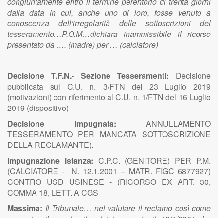
congiuntamente entro il termine perentorio di trenta giorni
dalla data in cui, anche uno di loro, fosse venuto a
conoscenza dell’irregolarità delle sottoscrizioni del
tesseramento…P.Q.M…dichiara inammissibile il ricorso
presentato da …. (madre) per … (calciatore)
Decisione T.F.N.- Sezione Tesseramenti:
Decisione
pubblicata sul C.U. n. 3/FTN del 23 Luglio 2019
(motivazioni) con riferimento al C.U. n. 1/FTN del 16 Luglio
2019 (dispositivo)
Decisione impugnata:
ANNULLAMENTO
TESSERAMENTO PER MANCATA SOTTOSCRIZIONE
DELLA RECLAMANTE).
Impugnazione istanza:
C.P.C. (GENITORE) PER P.M.
(CALCIATORE - N. 12.1.2001 – MATR. FIGC 6877927)
CONTRO USD USINESE - (RICORSO EX ART. 30,
COMMA 18, LETT. A CGS
Massima:
Il Tribunale… nel valutare il reclamo così come