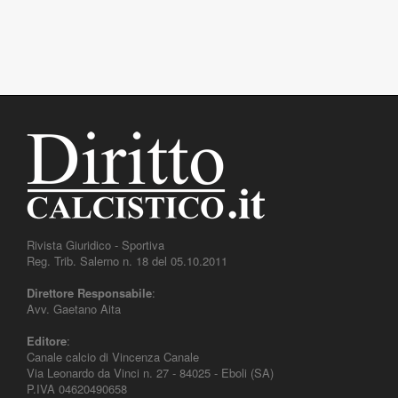
Rivista Giuridico - Sportiva
Reg. Trib. Salerno n. 18 del 05.10.2011
Direttore Responsabile
:
Avv. Gaetano Aita
Editore
:
Canale calcio di Vincenza Canale
Via Leonardo da Vinci n. 27 - 84025 - Eboli (SA)
P.IVA 04620490658