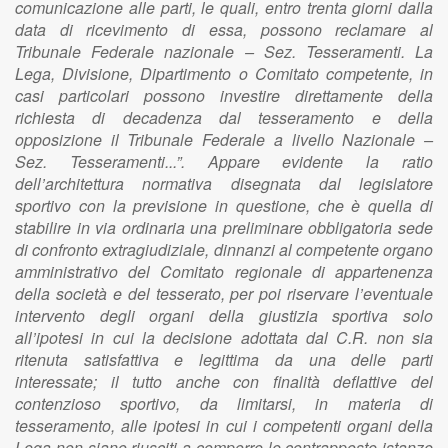
comunicazione alle parti, le quali, entro trenta giorni dalla
data di ricevimento di essa, possono reclamare al
Tribunale Federale nazionale – Sez. Tesseramenti. La
Lega, Divisione, Dipartimento o Comitato competente, in
casi particolari possono investire direttamente della
richiesta di decadenza dal tesseramento e della
opposizione il Tribunale Federale a livello Nazionale –
Sez. Tesseramenti...”. Appare evidente la ratio
dell’architettura normativa disegnata dal legislatore
sportivo con la previsione in questione, che è quella di
stabilire in via ordinaria una preliminare obbligatoria sede
di confronto extragiudiziale, dinnanzi al competente organo
amministrativo del Comitato regionale di appartenenza
della società e del tesserato, per poi riservare l’eventuale
intervento degli organi della giustizia sportiva solo
all’ipotesi in cui la decisione adottata dal C.R. non sia
ritenuta satisfattiva e legittima da una delle parti
interessate; il tutto anche con finalità deflattive del
contenzioso sportivo, da limitarsi, in materia di
tesseramento, alle ipotesi in cui i competenti organi della
Lega non siano riusciti a comporre le contrapposte istanze