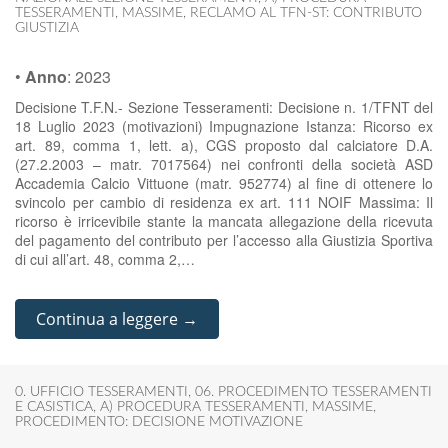
TESSERAMENTI
,
MASSIME
,
RECLAMO AL TFN-ST: CONTRIBUTO
GIUSTIZIA
•
Anno
:
2023
Decisione T.F.N.- Sezione Tesseramenti: Decisione n. 1/TFNT del
18 Luglio 2023 (motivazioni) Impugnazione Istanza: Ricorso ex
art. 89, comma 1, lett. a), CGS proposto dal calciatore D.A.
(27.2.2003 – matr. 7017564) nei confronti della società ASD
Accademia Calcio Vittuone (matr. 952774) al fine di ottenere lo
svincolo per cambio di residenza ex art. 111 NOIF Massima: Il
ricorso è irricevibile stante la mancata allegazione della ricevuta
del pagamento del contributo per l’accesso alla Giustizia Sportiva
di cui all’art. 48, comma 2,…
Continua a leggere →
0. UFFICIO TESSERAMENTI
,
06. PROCEDIMENTO TESSERAMENTI
E CASISTICA
,
A) PROCEDURA TESSERAMENTI
,
MASSIME
,
PROCEDIMENTO: DECISIONE MOTIVAZIONE