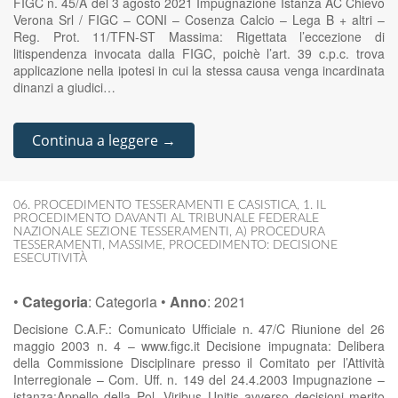
FIGC n. 45/A del 3 agosto 2021 Impugnazione Istanza AC Chievo
Verona Srl / FIGC – CONI – Cosenza Calcio – Lega B + altri –
Reg. Prot. 11/TFN-ST Massima: Rigettata l’eccezione di
litispendenza invocata dalla FIGC, poichè l’art. 39 c.p.c. trova
applicazione nella ipotesi in cui la stessa causa venga incardinata
dinanzi a giudici…
Continua a leggere →
06. PROCEDIMENTO TESSERAMENTI E CASISTICA
,
1. IL
PROCEDIMENTO DAVANTI AL TRIBUNALE FEDERALE
NAZIONALE SEZIONE TESSERAMENTI
,
A) PROCEDURA
TESSERAMENTI
,
MASSIME
,
PROCEDIMENTO: DECISIONE
ESECUTIVITÀ
•
Categoria
:
Categoria
•
Anno
:
2021
Decisione C.A.F.: Comunicato Ufficiale n. 47/C Riunione del 26
maggio 2003 n. 4 – www.figc.it Decisione impugnata: Delibera
della Commissione Disciplinare presso il Comitato per l’Attività
Interregionale – Com. Uff. n. 149 del 24.4.2003 Impugnazione –
istanza:Appello della Pol. Viribus Unitis avverso decisioni merito