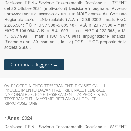
Decisione T.F.N.- Sezione Tesseramenti: Decisione n. 17/TFNT
del 20 Ottobre 2021 (motivazioni) Decisione impugnata: Avverso
i provvedimenti di svincolo ex art. 108 NOIF emessi dal Comitato
Regionale Lazio – LND (calciatori A.A. n. 20.9.2002 – matr. FIGC
2.285.981; F.C. n. 9.9.1998 -5.809.487; M.A. n. 29.7.1996 – matr.
FIGC 5.109.094; A.R. n. 8.4.1993 – matr. FIGC 4.222.598; M.M.
n. 5.3.1998 – matr. FIGC 5.610.684) Impugnazione Istanza:
Ricorso ex art. 89, comma 1, lett. a) CGS – FIGC proposto dalla
società SSD…
Continua a leggere →
06. PROCEDIMENTO TESSERAMENTI E CASISTICA
,
1. IL
PROCEDIMENTO DAVANTI AL TRIBUNALE FEDERALE
NAZIONALE SEZIONE TESSERAMENTI
,
A) PROCEDURA
TESSERAMENTI
,
MASSIME
,
RECLAMO AL TFN-ST:
RIPROPOSIZIONE
•
Anno
:
2024
Decisione T.F.N.- Sezione Tesseramenti: Decisione n. 23/TFNT