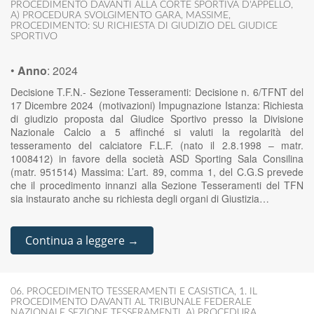
PROCEDIMENTO DAVANTI ALLA CORTE SPORTIVA D'APPELLO
,
A) PROCEDURA SVOLGIMENTO GARA
,
MASSIME
,
PROCEDIMENTO: SU RICHIESTA DI GIUDIZIO DEL GIUDICE
SPORTIVO
•
Anno
:
2024
Decisione T.F.N.- Sezione Tesseramenti: Decisione n. 6/TFNT del
17 Dicembre 2024 (motivazioni) Impugnazione Istanza: Richiesta
di giudizio proposta dal Giudice Sportivo presso la Divisione
Nazionale Calcio a 5 affinché si valuti la regolarità del
tesseramento del calciatore F.L.F. (nato il 2.8.1998 – matr.
1008412) in favore della società ASD Sporting Sala Consilina
(matr. 951514) Massima: L’art. 89, comma 1, del C.G.S prevede
che il procedimento innanzi alla Sezione Tesseramenti del TFN
sia instaurato anche su richiesta degli organi di Giustizia…
Continua a leggere →
06. PROCEDIMENTO TESSERAMENTI E CASISTICA
,
1. IL
PROCEDIMENTO DAVANTI AL TRIBUNALE FEDERALE
NAZIONALE SEZIONE TESSERAMENTI
,
A) PROCEDURA