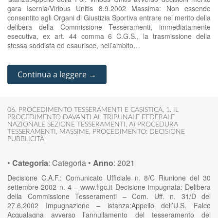
gara Isernia/Viribus Unitis 8.9.2002 Massima: Non essendo
consentito agli Organi di Giustizia Sportiva entrare nel merito della
delibera della Commissione Tesseramenti, immediatamente
esecutiva, ex art. 44 comma 6 C.G.S., la trasmissione della
stessa soddisfa ed esaurisce, nell’ambito…
Continua a leggere →
06. PROCEDIMENTO TESSERAMENTI E CASISTICA
,
1. IL
PROCEDIMENTO DAVANTI AL TRIBUNALE FEDERALE
NAZIONALE SEZIONE TESSERAMENTI
,
A) PROCEDURA
TESSERAMENTI
,
MASSIME
,
PROCEDIMENTO: DECISIONE
PUBBLICITÀ
•
Categoria
:
Categoria
•
Anno
:
2021
Decisione C.A.F.: Comunicato Ufficiale n. 8/C Riunione del 30
settembre 2002 n. 4 – www.figc.it Decisione impugnata: Delibera
della Commissione Tesseramenti – Com. Uff. n. 31/D del
27.6.2002 Impugnazione – istanza:Appello dell’U.S. Falco
Acqualagna avverso l’annullamento del tesseramento del