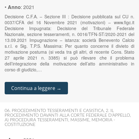
•
Anno
:
2021
Decisione C.F.A. – Sezione III : Decisione pubblicata sul CU n.
0037/CFA del 16 Novembre 2021 (motivazioni) – www.figc.it
Decisione Impugnata: Decisione del Tribunale Federale
Nazionale, sezione tesseramenti, n. 0016/TFN-ST/2020-2021 del
13.09.2021 Impugnazione – istanza: società Benevento Calcio
s.r.l. e Sig. T.P.S. Massima: Per quanto concerne il divieto di
motivazione postuma (si veda tra gli altri, di recente Cons. Stato
27 aprile 2021 n. 3385) si può rilevare che il problema
dell’integrazione della motivazione dell’atto amministrativo in
corso di giudizio,…
Continua a leggere →
06. PROCEDIMENTO TESSERAMENTI E CASISTICA
,
2. IL
PROCEDIMENTO DAVANTI ALLA CORTE FEDERALE D'APPELLO
,
A) PROCEDURA TESSERAMENTI
,
MASSIME
,
MEMORIA -
COSTITUZIONE