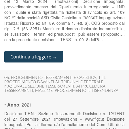
del 13 Marzo 2024 (motivazioni) Decisione impugnata:
provvedimento emesso dal Dipartimento Interregionale – LND
con il quale è stata rigettata “la richiesta di svincolo ex art. 109
NOIF” dalla società ASD Civita Castellana (920607 Impugnazione
Istanza: Ricorso ex art. 89, comma 1, lett. a), CGS proposto dal
sig. D.R. (5613251) Massima: Il ricorso dichiarato inammissibile,
se sussistono i termini ed presupposti, può essere riproposto….
con la precedente decisione – TFNST n. 0018 dell’8…
Continua a leggere →
06. PROCEDIMENTO TESSERAMENTI E CASISTICA
,
1. IL
PROCEDIMENTO DAVANTI AL TRIBUNALE FEDERALE
NAZIONALE SEZIONE TESSERAMENTI
,
A) PROCEDURA
TESSERAMENTI
,
MASSIME
,
PROCEDIMENTO: LITISPENDENZA
•
Anno
:
2021
Decisione T.F.N.- Sezione Tesseramenti: Decisione n. 12/TFNT
del 27 Settembre 2021 (motivazioni) – www.figc.it Decisione
impugnata: Per la riforma e/o l’annullamento del Com. Uff. della