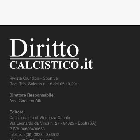
Rivista Giuridico - Sportiva
Reg. Trib. Salerno n. 18 del 05.10.2011
Direttore Responsabile
:
Avv. Gaetano Aita
Editore
:
Canale calcio di Vincenza Canale
Via Leonardo da Vinci n. 27 - 84025 - Eboli (SA)
P.IVA 04620490658
tel./fax +(39) 0828 - 333512
cell. (+39) 328 637 3486