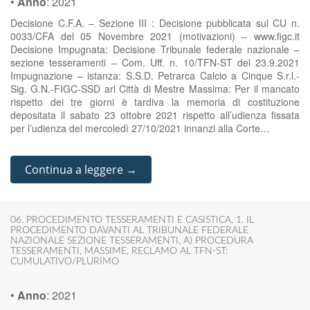
•
Anno
:
2021
Decisione C.F.A. – Sezione III : Decisione pubblicata sul CU n.
0033/CFA del 05 Novembre 2021 (motivazioni) – www.figc.it
Decisione Impugnata: Decisione Tribunale federale nazionale –
sezione tesseramenti – Com. Uff. n. 10/TFN-ST del 23.9.2021
Impugnazione – istanza: S.S.D. Petrarca Calcio a Cinque S.r.l.-
Sig. G.N.-FIGC-SSD arl Città di Mestre Massima: Per il mancato
rispetto dei tre giorni è tardiva la memoria di costituzione
depositata il sabato 23 ottobre 2021 rispetto all’udienza fissata
per l’udienza del mercoledì 27/10/2021 innanzi alla Corte…
Continua a leggere →
06. PROCEDIMENTO TESSERAMENTI E CASISTICA
,
1. IL
PROCEDIMENTO DAVANTI AL TRIBUNALE FEDERALE
NAZIONALE SEZIONE TESSERAMENTI
,
A) PROCEDURA
TESSERAMENTI
,
MASSIME
,
RECLAMO AL TFN-ST:
CUMULATIVO/PLURIMO
•
Anno
:
2021