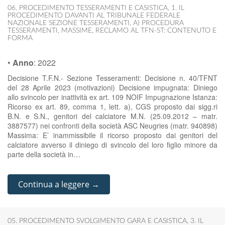
06. PROCEDIMENTO TESSERAMENTI E CASISTICA
,
1. IL
PROCEDIMENTO DAVANTI AL TRIBUNALE FEDERALE
NAZIONALE SEZIONE TESSERAMENTI
,
A) PROCEDURA
TESSERAMENTI
,
MASSIME
,
RECLAMO AL TFN-ST: CONTENUTO E
FORMA
•
Anno
:
2022
Decisione T.F.N.- Sezione Tesseramenti: Decisione n. 40/TFNT
del 28 Aprile 2023 (motivazioni) Decisione impugnata: Diniego
allo svincolo per inattività ex art. 109 NOIF Impugnazione Istanza:
Ricorso ex art. 89, comma 1, lett. a), CGS proposto dai sigg.ri
B.N. e S.N., genitori del calciatore M.N. (25.09.2012 – matr.
3887577) nei confronti della società ASC Neugries (matr. 940898)
Massima: E’ inammissibile il ricorso proposto dai genitori del
calciatore avverso il diniego di svincolo del loro figlio minore da
parte della società in…
Continua a leggere →
05. PROCEDIMENTO SVOLGIMENTO GARA E CASISTICA
,
3. IL