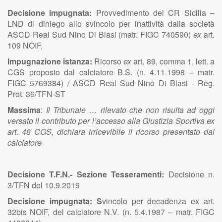
Decisione impugnata:
Provvedimento del CR Sicilia –
LND di diniego allo svincolo per inattività dalla società
ASCD Real Sud Nino Di Blasi (matr. FIGC 740590)
ex
art.
109 NOIF,
Impugnazione istanza:
Ricorso
ex
art. 89, comma 1, lett. a
CGS proposto dal calciatore B.S. (n. 4.11.1998 – matr.
FIGC 5769384) / ASCD Real Sud Nino Di Blasi - Reg.
Prot. 36/TFN-ST
Massima
:
Il Tribunale … rilevato che non risulta ad oggi
versato il contributo per l’accesso alla Giustizia Sportiva ex
art. 48 CGS, dichiara irricevibile il ricorso presentato dal
calciatore
Decisione T.F.N.- Sezione Tesseramenti:
Decisione n.
3/TFN del 10.9.2019
Decisione impugnata: S
vincolo per decadenza ex art.
32bis NOIF, del calciatore N.V. (n. 5.4.1987 – matr. FIGC