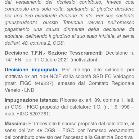
dal versamento del richiesto contributo, invece così
corrisposto una sola volta, spettando al giudice decidere
per una loro eventuale riunione in rito. Per sua costante
giurisprudenza, questo Tribunale ravvisa nell’omesso
pagamento una causa dirimente della decisione da
adottare, definendo il giudizio al suo stato iniziale, ai sensi
dell’art. 48, comma 2, CGS.
Decisione T.F.N.- Sezione Tesseramenti:
Decisione n.
14/TFNT del 11 Ottobre 2021 (motivazioni)
Decisione impugnata:
Per diniego allo svincolo per
inattività ex art. 109 NOIF dalla società SSD FC Valdagno
(matr. FIGC 949237), emesso dal Comitato Regionale
Veneto - LND
Impugnazione Istanza
: Ricorso ex art. 89, comma 1, lett.
a) CGS - FIGC proposto dal calciatore T.G. (n. 1.6.1998 –
matr. FIGC 5207761)
Massima:
E’ irricevibile il ricorso proposto dal calciatore, ai
sensi dell’art. 48 CGS – FIGC, per l’omesso versamento
del contributo previsto per l’accesso alla Giustizia Sportiva