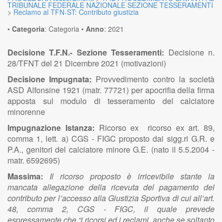
TRIBUNALE FEDERALE NAZIONALE SEZIONE TESSERAMENTI
>
Reclamo al TFN-ST: Contributo giustizia
•
Categoria
:
Categoria
•
Anno
:
2021
Decisione T.F.N.- Sezione Tesseramenti:
Decisione n.
28/TFNT del 21 Dicembre 2021 (motivazioni)
Decisione Impugnata:
Provvedimento contro la società
ASD Alfonsine 1921 (matr. 77721) per apocrifia della firma
apposta sul modulo di tesseramento del calciatore
minorenne
Impugnazione Istanza:
Ricorso ex ricorso ex art. 89,
comma 1, lett. a) CGS - FIGC proposto dai sigg.ri G.R. e
P.A., genitori del calciatore minore G.E. (nato il 5.5.2004 -
matr. 6592695)
Massima:
Il ricorso proposto è irricevibile stante la
mancata allegazione della ricevuta del pagamento del
contributo per l’accesso alla Giustizia Sportiva di cui all’art.
48, comma 2, CGS - FIGC, il quale prevede
espressamente che “i ricorsi ed i reclami, anche se soltanto