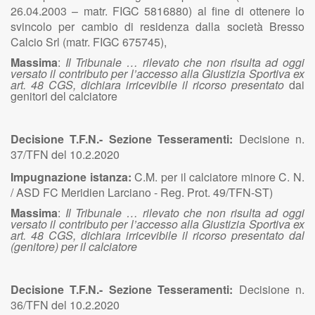
26.04.2003 – matr. FIGC 5816880) al fine di ottenere lo
svincolo per cambio di residenza dalla società Bresso
Calcio Srl (matr. FIGC 675745),
Massima
:
Il Tribunale … rilevato che non risulta ad oggi
versato il contributo per l’accesso alla Giustizia Sportiva ex
art. 48 CGS, dichiara irricevibile il ricorso presentato
dai
genitori del calciatore
Decisione T.F.N.- Sezione Tesseramenti:
Decisione n.
37/TFN del 10.2.2020
Impugnazione istanza:
C.M. per il calciatore minore C. N.
/ ASD FC Meridien Larciano - Reg. Prot. 49/TFN-ST)
Massima
:
Il Tribunale … rilevato che non risulta ad oggi
versato il contributo per l’accesso alla Giustizia Sportiva ex
art. 48 CGS, dichiara irricevibile il ricorso
presentato dal
(genitore) per il calciatore
Decisione T.F.N.- Sezione Tesseramenti:
Decisione n.
36/TFN del 10.2.2020