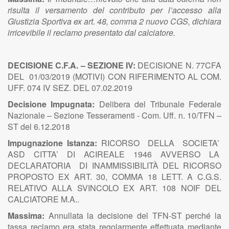
risulta il versamento del contributo per l’accesso alla
Giustizia Sportiva ex art. 48, comma 2 nuovo CGS, dichiara
irricevibile il reclamo presentato dal calciatore.
DECISIONE C.F.A. – SEZIONE IV:
DECISIONE N. 77CFA
DEL 01/03/2019 (MOTIVI) CON RIFERIMENTO AL COM.
UFF. 074 IV SEZ. DEL 07.02.2019
Decisione Impugnata:
Delibera del Tribunale Federale
Nazionale – Sezione Tesseramenti - Com. Uff. n. 10/TFN –
ST del 6.12.2018
Impugnazione Istanza:
RICORSO DELLA SOCIETA’
ASD CITTA’ DI ACIREALE 1946 AVVERSO LA
DECLARATORIA DI INAMMISSIBILITÀ DEL RICORSO
PROPOSTO EX ART. 30, COMMA 18 LETT. A C.G.S.
RELATIVO ALLA SVINCOLO EX ART. 108 NOIF DEL
CALCIATORE M.A..
Massima:
Annullata la decisione del TFN-ST perché la
tassa reclamo era stata regolarmente effettuata mediante