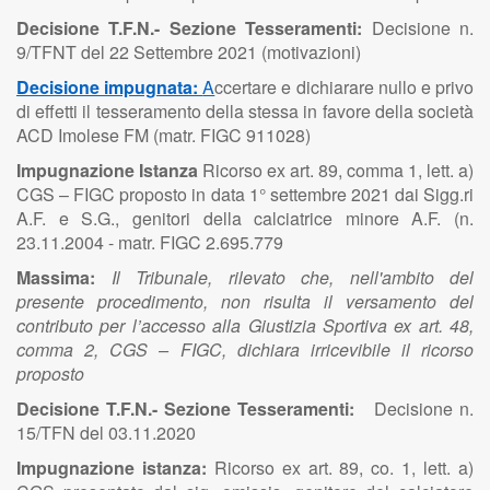
Decisione T.F.N.- Sezione Tesseramenti:
Decisione n.
9/TFNT del 22 Settembre 2021 (motivazioni)
Decisione impugnata:
A
ccertare e dichiarare nullo e privo
di effetti il tesseramento della stessa in favore della società
ACD Imolese FM (matr. FIGC 911028)
Impugnazione Istanza
Ricorso ex art. 89, comma 1, lett. a)
CGS – FIGC proposto in data 1° settembre 2021 dai Sigg.ri
A.F. e S.G., genitori della calciatrice minore A.F. (n.
23.11.2004 - matr. FIGC 2.695.779
Massima:
Il Tribunale, rilevato che, nell'ambito del
presente procedimento, non risulta il versamento del
contributo per l’accesso alla Giustizia Sportiva ex art. 48,
comma 2, CGS – FIGC, dichiara irricevibile il ricorso
proposto
Decisione T.F.N.- Sezione Tesseramenti:
Decisione n.
15/TFN del 03.11.2020
Impugnazione istanza:
Ricorso ex art. 89, co. 1, lett. a)