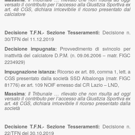
versato il contributo per l’accesso alla Giustizia Sportiva ex
art. 48 CGS, dichiara irricevibile il ricorso
presentato dal
calciatore
Decisione T.F.N.- Sezione Tesseramenti:
Decisione n.
30/TFN del 11.12.2019
Decisione impugnata:
Provvedimento di svincolo per
inattività del calciatore D.P.M. (n. 09.06.2006 – matr. FIGC
2234929)
Impugnazione istanza:
Ricorso
ex
art. 89, comma 1, lett. a
CGS presentato dalla società SSD Albalonga (matr. FIGC
81776)
ex
art. 109 NOIF emesso dal CR Lazio – LND,
Massima
:
Il Tribunale … rilevato che non risulta ad oggi
versato il contributo per l’accesso alla Giustizia Sportiva ex
art. 48 CGS, dichiara irricevibile il ricorso presentato dalla
società
Decisione T.F.N.- Sezione Tesseramenti:
Decisione n.
22/TFN del 30.10.2019