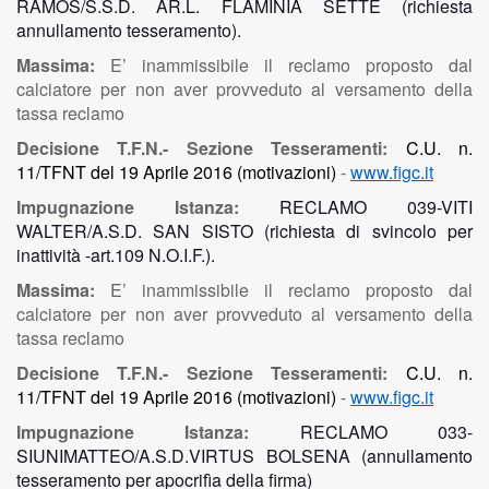
RAMOS/S.S.D. AR.L. FLAMINIA SETTE (richiesta
annullamento tesseramento).
Massima:
E’ inammissibile il reclamo proposto dal
calciatore per non aver provveduto al versamento della
tassa reclamo
Decisione T.F.N.- Sezione Tesseramenti:
C.U. n.
11/TFNT del 19 Aprile 2016 (motivazioni)
-
www.figc.it
Impugnazione Istanza:
RECLAMO 039-VITI
WALTER/A.S.D. SAN SISTO (richiesta di svincolo per
inattività -art.109 N.O.I.F.).
Massima:
E’ inammissibile il reclamo proposto dal
calciatore per non aver provveduto al versamento della
tassa reclamo
Decisione T.F.N.- Sezione Tesseramenti:
C.U. n.
11/TFNT del 19 Aprile 2016 (motivazioni)
-
www.figc.it
Impugnazione Istanza:
RECLAMO 033-
SIUNIMATTEO/A.S.D.VIRTUS BOLSENA
(annullamento
tesseramento per apocrifìa della firma)