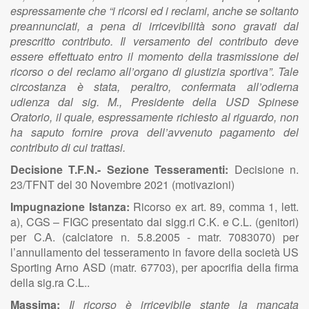
espressamente che “i ricorsi ed i reclami, anche se soltanto
preannunciati, a pena di irricevibilità sono gravati dal
prescritto contributo. Il versamento del contributo deve
essere effettuato entro il momento della trasmissione del
ricorso o del reclamo all’organo di giustizia sportiva”. Tale
circostanza è stata, peraltro, confermata all’odierna
udienza dal sig. M., Presidente della USD Spinese
Oratorio, il quale, espressamente richiesto al riguardo, non
ha saputo fornire prova dell’avvenuto pagamento del
contributo di cui trattasi.
Decisione T.F.N.- Sezione Tesseramenti:
Decisione n.
23/TFNT del 30 Novembre 2021 (motivazioni)
Impugnazione Istanza:
Ricorso ex art. 89, comma 1, lett.
a), CGS – FIGC presentato dai sigg.ri C.K. e C.L. (genitori)
per C.A. (calciatore n. 5.8.2005 - matr. 7083070) per
l’annullamento del tesseramento in favore della società US
Sporting Arno ASD (matr. 67703), per apocrifia della firma
della sig.ra C.L..
Massima:
Il ricorso è irricevibile stante la mancata