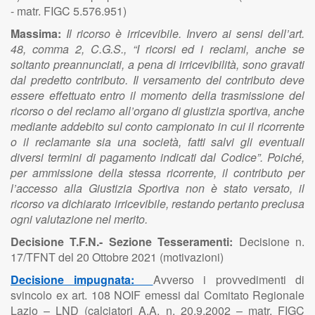
- matr. FIGC 5.576.951)
Massima:
Il ricorso è irricevibile. Invero ai sensi dell’art.
48, comma 2, C.G.S., “I ricorsi ed i reclami, anche se
soltanto preannunciati, a pena di irricevibilità, sono gravati
dal predetto contributo. Il versamento del contributo deve
essere effettuato entro il momento della trasmissione del
ricorso o del reclamo all’organo di giustizia sportiva, anche
mediante addebito sul conto campionato in cui il ricorrente
o il reclamante sia una società, fatti salvi gli eventuali
diversi termini di pagamento indicati dal Codice”. Poiché,
per ammissione della stessa ricorrente, il contributo per
l’accesso alla Giustizia Sportiva non è stato versato, il
ricorso va dichiarato irricevibile, restando pertanto preclusa
ogni valutazione nel merito.
Decisione T.F.N.- Sezione Tesseramenti:
Decisione n.
17/TFNT del 20 Ottobre 2021 (motivazioni)
Decisione impugnata:
Avverso i provvedimenti di
svincolo ex art. 108 NOIF emessi dal Comitato Regionale
Lazio – LND (calciatori A.A. n. 20.9.2002 – matr. FIGC