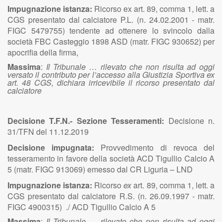
Impugnazione istanza:
Ricorso ex art. 89, comma 1, lett. a
CGS presentato dal calciatore P.L. (n. 24.02.2001 - matr.
FIGC 5479755) tendente ad ottenere lo svincolo dalla
società FBC Casteggio 1898 ASD (matr. FIGC 930652) per
apocrifia della firma,
Massima
:
Il Tribunale … rilevato che non risulta ad oggi
versato il contributo per l’accesso alla Giustizia Sportiva ex
art. 48 CGS, dichiara irricevibile il ricorso
presentato dal
calciatore
Decisione T.F.N.- Sezione Tesseramenti:
Decisione n.
31/TFN del 11.12.2019
Decisione impugnata:
Provvedimento di revoca del
tesseramento in favore della società ACD Tigullio Calcio A
5 (matr. FIGC 913069) emesso dal CR Liguria – LND
Impugnazione istanza:
Ricorso
ex
art. 89, comma 1, lett. a
CGS presentato dal calciatore R.S. (n. 26.09.1997 - matr.
FIGC 4900315) ./ ACD Tigullio Calcio A 5
Massima
:
Il Tribunale … rilevato che non risulta ad oggi