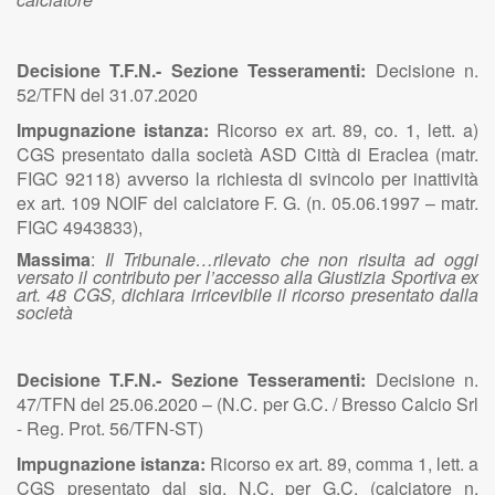
Decisione T.F.N.- Sezione Tesseramenti:
Decisione n.
52/TFN del 31.07.2020
Impugnazione istanza:
Ricorso ex art. 89, co. 1, lett. a)
CGS presentato dalla società ASD Città di Eraclea (matr.
FIGC 92118) avverso la richiesta di svincolo per inattività
ex art. 109 NOIF del calciatore F. G. (n. 05.06.1997 – matr.
FIGC 4943833),
Massima
:
Il Tribunale…rilevato che non risulta ad oggi
versato il contributo per l’accesso alla Giustizia Sportiva ex
art. 48 CGS, dichiara irricevibile il ricorso presentato dalla
società
Decisione T.F.N.- Sezione Tesseramenti:
Decisione n.
47/TFN del 25.06.2020 – (N.C. per G.C. / Bresso Calcio Srl
- Reg. Prot. 56/TFN-ST)
Impugnazione istanza:
Ricorso ex art. 89, comma 1, lett. a
CGS presentato dal sig. N.C. per G.C. (calciatore n.