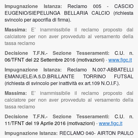
Impugnazione Istanza:
Reclamo 005 -
CASCIO
EUGENIO/SIEPELUNGA BELLARIA
CALCIO
(richiesta
svincolo per apocrifìa di firma).
Massima:
E’ inammissibile il reclamo proposto dal
calciatore per non aver provveduto al versamento della
tassa reclamo
Decisione T.F.N.- Sezione Tesseramenti:
C.U. n.
06/TFNT del 22 Settembre 2016 (motivazioni)
-
www.figc.it
Impugnazione Istanza:
Reclamo N.007-ABBATELLI
EMANUELE/A.5.D.BRILLANTE TORRINO FUTSAL
(richiesta di svincolo per inattività ex art.109 N.O.I.F.).
Massima:
E’ inammissibile il reclamo proposto dal
calciatore per non aver provveduto al versamento della
tassa reclamo
Decisione T.F.N.- Sezione Tesseramenti:
C.U. n.
11/TFNT del 19 Aprile 2016 (motivazioni)
-
www.figc.it
Impugnazione Istanza:
RECLAMO 040- AIRTON PAULO