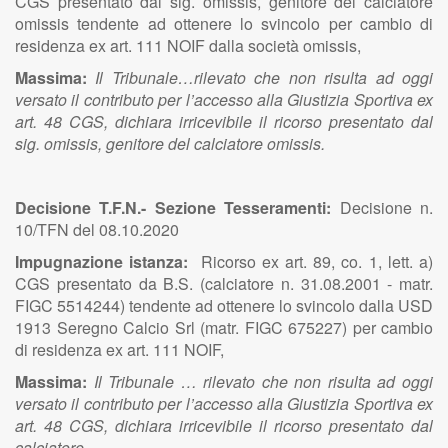
CGS presentato dal sig. omissis, genitore del calciatore
omissis tendente ad ottenere lo svincolo per cambio di
residenza ex art. 111 NOIF dalla società omissis,
Massima:
Il Tribunale…rilevato che non risulta ad oggi
versato il contributo per l’accesso alla Giustizia Sportiva ex
art. 48 CGS, dichiara irricevibile il ricorso presentato dal
sig. omissis, genitore del calciatore omissis.
Decisione T.F.N.- Sezione Tesseramenti:
Decisione n.
10/TFN del 08.10.2020
Impugnazione istanza:
Ricorso ex art. 89, co. 1, lett. a)
CGS presentato da B.S. (calciatore n. 31.08.2001 - matr.
FIGC 5514244) tendente ad ottenere lo svincolo dalla USD
1913 Seregno Calcio Srl (matr. FIGC 675227) per cambio
di residenza ex art. 111 NOIF,
Massima:
Il Tribunale … rilevato che non risulta ad oggi
versato il contributo per l’accesso alla Giustizia Sportiva ex
art. 48 CGS, dichiara irricevibile il ricorso presentato dal
calciatore