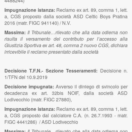
4488244)
Impugnazione istanza:
Reclamo ex art. 89, comma 1, lett.
a, CGS proposto dalla società ASD Celtic Boys Pratina
2016 (matr. FIGC 941140) / N.V.
Massima:
Il Tribunale…rilevato che alla data odierna non
risulta il versamento del contributo per l’accesso alla
Giustizia Sportiva ex art. 48, comma 2 nuovo CGS, dichiara
irricevibile il reclamo presentato dalla società
Decisione T.F.N.- Sezione Tesseramenti:
Decisione n.
1/TFN del 10.9.2019
Decisione impugnata:
Avverso il diniego di svincolo per
decadenza ex art. 32bis NOIF, dalla società ASD
Lodivecchio (matr. FIGC 27880),
Impugnazione istanza:
Reclamo ex art. 89, comma 1, lett.
a, CGS proposto dal calciatore C.A. (n. 26.7.1993 - matr.
FIGC 4441286) / ASD Lodivecchio
Massima:
Il Tribunale…rilevato che alla data odierna non