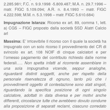
2.285.981; F.C. n. 9.9.1998 -5.809.487; M.A. n. 29.7.1996 –
matr. FIGC 5.109.094; A.R. n. 8.4.1993 – matr. FIGC
4.222.598; M.M. n. 5.3.1998 – matr. FIGC 5.610.684)
Impugnazione Istanza
: Ricorso ex art. 89, comma 1, lett.
a) CGS – FIGC proposto dalla società SSD Alatri Calcio
arl
Massima:
E’ irricevibile il ricorso con il quale la società ha
impugnato con un solo ricorso il provvedimento del CR di
svincolo ex art. 108 NOIF di cinque calciatori e per
l’omesso pagamento del contributo richiesto dalle norme
federali
….. Non spetta infatti al ricorrente assemblare in
una sola impugnativa vicende, seppur analoghe,
riguardanti distinti soggetti, anche per rispetto della
personale riservatezza di ognuno, tanto più che i
provvedimenti oggetto di contestazione sono stati singoli,
riguardando la specifica posizione di ogni singolo
calciatore, adottati in data diversa e per motivi anche
differenti, circostanze tutte che avrebbero dovuto condurre
alla proposizione di separati reclami, ciascuno corredato