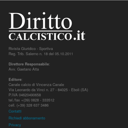
Rivista Giuridico - Sportiva
Reg. Trib. Salerno n. 18 del 05.10.2011
Direttore Responsabile
:
Avv. Gaetano Aita
Editore
:
Canale calcio di Vincenza Canale
Via Leonardo da Vinci n. 27 - 84025 - Eboli (SA)
P.IVA 04620490658
tel./fax +(39) 0828 - 333512
cell. (+39) 328 637 3486
Contatti
Richiedi abbonamento
Privacy