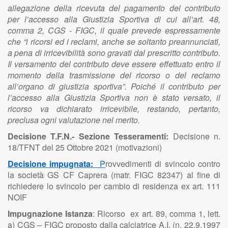
allegazione della ricevuta del pagamento del contributo
per l’accesso alla Giustizia Sportiva di cui all’art. 48,
comma 2, CGS - FIGC, il quale prevede espressamente
che “i ricorsi ed i reclami, anche se soltanto preannunciati,
a pena di irricevibilità sono gravati dal prescritto contributo.
Il versamento del contributo deve essere effettuato entro il
momento della trasmissione del ricorso o del reclamo
all’organo di giustizia sportiva”. Poiché il contributo per
l’accesso alla Giustizia Sportiva non è stato versato, il
ricorso va dichiarato irricevibile, restando, pertanto,
preclusa ogni valutazione nel merito.
Decisione T.F.N.- Sezione Tesseramenti:
Decisione n.
18/TFNT del 25 Ottobre 2021 (motivazioni)
Decisione impugnata:
P
rovvedimenti di svincolo contro
la società GS CF Caprera (matr. FIGC 82347) al fine di
richiedere lo svincolo per cambio di residenza ex art. 111
NOIF
Impugnazione Istanza
: Ricorso ex art. 89, comma 1, lett.
a) CGS – FIGC proposto dalla calciatrice A.I. (n. 22.9.1997