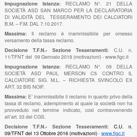
Impugnazione Istanza:
RECLAMO N°. 21 DELLA
SOCIETÀ ASD SAN MARCO PER LA DECLARATORIA
DI VALIDITÀ DEL TESSERAMENTO DEI CALCIATORI
B.M. – F.M. DAL 7.10.2017.
Massima:
Il reclamo è inammissibile per omesso
versamento della tassa reclamo.
Decisione T.F.N.- Sezione Tesseramenti:
C.U. n.
11/TFNT del 09 Gennaio 2018 (motivazioni) - www.figc.it
Impugnazione Istanza:
RECLAMO N°. 09 DELLA
SOCIETÀ ASD PAUL MERSON C5 CONTRO IL
CALCIATORE SIG. M.L. – RICHIESTA SVINCOLO EX
ART. 32 BIS NOIF.
Massima:
E’ inammissibile il reclamo in quanto
privo della
tassa di reclamo, adempimento al quale la società non ha
provveduto nel termine indicato, così contravvenendo
all’art. 33 del CGS.
Decisione T.F.N.- Sezione Tesseramenti:
C.U. n.
09/TFNT del 13 Ottobre 2016 (motivazioni)
-
www.figc.it