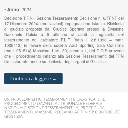
•
Anno
:
2024
Decisione T.F.N.- Sezione Tesseramenti: Decisione n. 6/TFNT del
17 Dicembre 2024 (motivazioni) Impugnazione Istanza: Richiesta
di giudizio proposta dal Giudice Sportivo presso la Divisione
Nazionale Calcio a 5 affinché si valuti la regolarità del
tesseramento del calciatore F.L.F. (nato il 2.8.1998 – matr.
1008412) in favore della società ASD Sporting Sala Consilina
(matr. 951514) Massima: L’art. 89, comma 1, del C.G.S prevede
che il procedimento innanzi alla Sezione Tesseramenti del TFN
sia instaurato anche su richiesta degli organi di Giustizia…
Continua a leggere →
06. PROCEDIMENTO TESSERAMENTI E CASISTICA
,
1. IL
PROCEDIMENTO DAVANTI AL TRIBUNALE FEDERALE
NAZIONALE SEZIONE TESSERAMENTI
,
A) PROCEDURA
TESSERAMENTI
,
MASSIME
,
RECLAMO AL TFN-ST: CONTRIBUTO
GIUSTIZIA