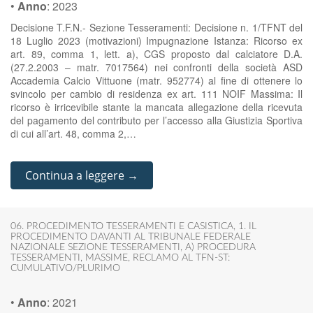
•
Anno
:
2023
Decisione T.F.N.- Sezione Tesseramenti: Decisione n. 1/TFNT del
18 Luglio 2023 (motivazioni) Impugnazione Istanza: Ricorso ex
art. 89, comma 1, lett. a), CGS proposto dal calciatore D.A.
(27.2.2003 – matr. 7017564) nei confronti della società ASD
Accademia Calcio Vittuone (matr. 952774) al fine di ottenere lo
svincolo per cambio di residenza ex art. 111 NOIF Massima: Il
ricorso è irricevibile stante la mancata allegazione della ricevuta
del pagamento del contributo per l’accesso alla Giustizia Sportiva
di cui all’art. 48, comma 2,…
Continua a leggere →
06. PROCEDIMENTO TESSERAMENTI E CASISTICA
,
1. IL
PROCEDIMENTO DAVANTI AL TRIBUNALE FEDERALE
NAZIONALE SEZIONE TESSERAMENTI
,
A) PROCEDURA
TESSERAMENTI
,
MASSIME
,
RECLAMO AL TFN-ST:
CUMULATIVO/PLURIMO
•
Anno
:
2021