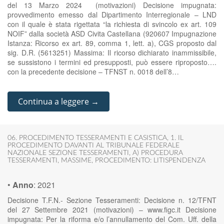
del 13 Marzo 2024 (motivazioni) Decisione impugnata:
provvedimento emesso dal Dipartimento Interregionale – LND
con il quale è stata rigettata “la richiesta di svincolo ex art. 109
NOIF” dalla società ASD Civita Castellana (920607 Impugnazione
Istanza: Ricorso ex art. 89, comma 1, lett. a), CGS proposto dal
sig. D.R. (5613251) Massima: Il ricorso dichiarato inammissibile,
se sussistono i termini ed presupposti, può essere riproposto….
con la precedente decisione – TFNST n. 0018 dell’8…
Continua a leggere →
06. PROCEDIMENTO TESSERAMENTI E CASISTICA
,
1. IL
PROCEDIMENTO DAVANTI AL TRIBUNALE FEDERALE
NAZIONALE SEZIONE TESSERAMENTI
,
A) PROCEDURA
TESSERAMENTI
,
MASSIME
,
PROCEDIMENTO: LITISPENDENZA
•
Anno
:
2021
Decisione T.F.N.- Sezione Tesseramenti: Decisione n. 12/TFNT
del 27 Settembre 2021 (motivazioni) – www.figc.it Decisione
impugnata: Per la riforma e/o l’annullamento del Com. Uff. della