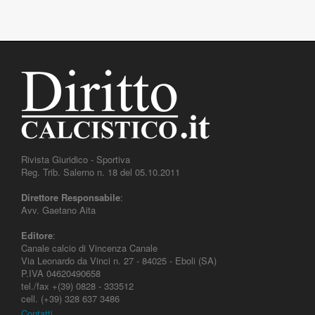
Rivista Giuridico - Sportiva
Reg. Trib. Salerno n. 18 del 05.10.2011
Direttore Responsabile
:
Avv. Gaetano Aita
Editore
:
Canale calcio di Vincenza Canale
Via Leonardo da Vinci n. 27 - 84025 - Eboli (SA)
P.IVA 04620490658
tel./fax +(39) 0828 - 333512
cell. (+39) 328 637 3486
Contatti