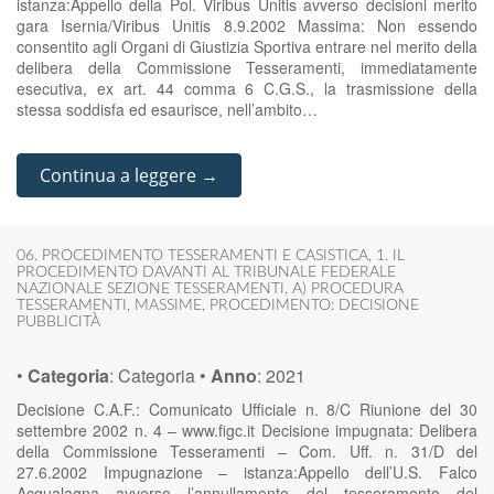
istanza:Appello della Pol. Viribus Unitis avverso decisioni merito
gara Isernia/Viribus Unitis 8.9.2002 Massima: Non essendo
consentito agli Organi di Giustizia Sportiva entrare nel merito della
delibera della Commissione Tesseramenti, immediatamente
esecutiva, ex art. 44 comma 6 C.G.S., la trasmissione della
stessa soddisfa ed esaurisce, nell’ambito…
Continua a leggere →
06. PROCEDIMENTO TESSERAMENTI E CASISTICA
,
1. IL
PROCEDIMENTO DAVANTI AL TRIBUNALE FEDERALE
NAZIONALE SEZIONE TESSERAMENTI
,
A) PROCEDURA
TESSERAMENTI
,
MASSIME
,
PROCEDIMENTO: DECISIONE
PUBBLICITÀ
•
Categoria
:
Categoria
•
Anno
:
2021
Decisione C.A.F.: Comunicato Ufficiale n. 8/C Riunione del 30
settembre 2002 n. 4 – www.figc.it Decisione impugnata: Delibera
della Commissione Tesseramenti – Com. Uff. n. 31/D del
27.6.2002 Impugnazione – istanza:Appello dell’U.S. Falco
Acqualagna avverso l’annullamento del tesseramento del