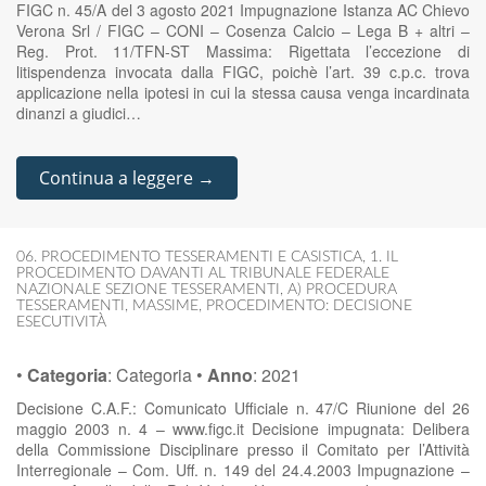
FIGC n. 45/A del 3 agosto 2021 Impugnazione Istanza AC Chievo
Verona Srl / FIGC – CONI – Cosenza Calcio – Lega B + altri –
Reg. Prot. 11/TFN-ST Massima: Rigettata l’eccezione di
litispendenza invocata dalla FIGC, poichè l’art. 39 c.p.c. trova
applicazione nella ipotesi in cui la stessa causa venga incardinata
dinanzi a giudici…
Continua a leggere →
06. PROCEDIMENTO TESSERAMENTI E CASISTICA
,
1. IL
PROCEDIMENTO DAVANTI AL TRIBUNALE FEDERALE
NAZIONALE SEZIONE TESSERAMENTI
,
A) PROCEDURA
TESSERAMENTI
,
MASSIME
,
PROCEDIMENTO: DECISIONE
ESECUTIVITÀ
•
Categoria
:
Categoria
•
Anno
:
2021
Decisione C.A.F.: Comunicato Ufficiale n. 47/C Riunione del 26
maggio 2003 n. 4 – www.figc.it Decisione impugnata: Delibera
della Commissione Disciplinare presso il Comitato per l’Attività
Interregionale – Com. Uff. n. 149 del 24.4.2003 Impugnazione –