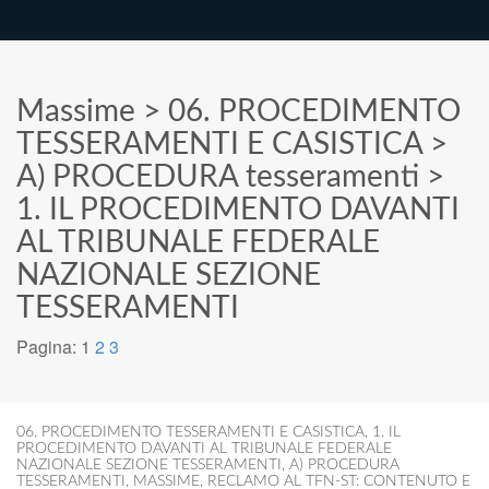
Massime
>
06. PROCEDIMENTO
TESSERAMENTI E CASISTICA
>
A) PROCEDURA tesseramenti
>
1. IL PROCEDIMENTO DAVANTI
AL TRIBUNALE FEDERALE
NAZIONALE SEZIONE
TESSERAMENTI
Pagina:
1
2
3
06. PROCEDIMENTO TESSERAMENTI E CASISTICA
,
1. IL
PROCEDIMENTO DAVANTI AL TRIBUNALE FEDERALE
NAZIONALE SEZIONE TESSERAMENTI
,
A) PROCEDURA
TESSERAMENTI
,
MASSIME
,
RECLAMO AL TFN-ST: CONTENUTO E