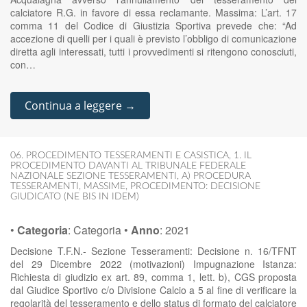
calciatore R.G. in favore di essa reclamante. Massima: L’art. 17
comma 11 del Codice di Giustizia Sportiva prevede che: “Ad
accezione di quelli per i quali è previsto l’obbligo di comunicazione
diretta agli interessati, tutti i provvedimenti si ritengono conosciuti,
con…
Continua a leggere →
06. PROCEDIMENTO TESSERAMENTI E CASISTICA
,
1. IL
PROCEDIMENTO DAVANTI AL TRIBUNALE FEDERALE
NAZIONALE SEZIONE TESSERAMENTI
,
A) PROCEDURA
TESSERAMENTI
,
MASSIME
,
PROCEDIMENTO: DECISIONE
GIUDICATO (NE BIS IN IDEM)
•
Categoria
:
Categoria
•
Anno
:
2021
Decisione T.F.N.- Sezione Tesseramenti: Decisione n. 16/TFNT
del 29 Dicembre 2022 (motivazioni) Impugnazione Istanza:
Richiesta di giudizio ex art. 89, comma 1, lett. b), CGS proposta
dal Giudice Sportivo c/o Divisione Calcio a 5 al fine di verificare la
regolarità del tesseramento e dello status di formato del calciatore