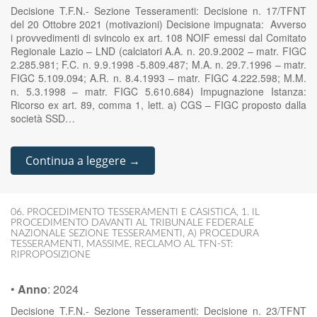
Decisione T.F.N.- Sezione Tesseramenti: Decisione n. 17/TFNT
del 20 Ottobre 2021 (motivazioni) Decisione impugnata: Avverso
i provvedimenti di svincolo ex art. 108 NOIF emessi dal Comitato
Regionale Lazio – LND (calciatori A.A. n. 20.9.2002 – matr. FIGC
2.285.981; F.C. n. 9.9.1998 -5.809.487; M.A. n. 29.7.1996 – matr.
FIGC 5.109.094; A.R. n. 8.4.1993 – matr. FIGC 4.222.598; M.M.
n. 5.3.1998 – matr. FIGC 5.610.684) Impugnazione Istanza:
Ricorso ex art. 89, comma 1, lett. a) CGS – FIGC proposto dalla
società SSD…
Continua a leggere →
06. PROCEDIMENTO TESSERAMENTI E CASISTICA
,
1. IL
PROCEDIMENTO DAVANTI AL TRIBUNALE FEDERALE
NAZIONALE SEZIONE TESSERAMENTI
,
A) PROCEDURA
TESSERAMENTI
,
MASSIME
,
RECLAMO AL TFN-ST:
RIPROPOSIZIONE
•
Anno
:
2024
Decisione T.F.N.- Sezione Tesseramenti: Decisione n. 23/TFNT