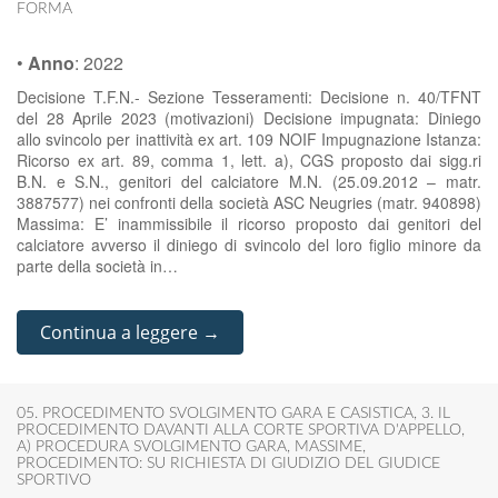
FORMA
•
Anno
:
2022
Decisione T.F.N.- Sezione Tesseramenti: Decisione n. 40/TFNT
del 28 Aprile 2023 (motivazioni) Decisione impugnata: Diniego
allo svincolo per inattività ex art. 109 NOIF Impugnazione Istanza:
Ricorso ex art. 89, comma 1, lett. a), CGS proposto dai sigg.ri
B.N. e S.N., genitori del calciatore M.N. (25.09.2012 – matr.
3887577) nei confronti della società ASC Neugries (matr. 940898)
Massima: E’ inammissibile il ricorso proposto dai genitori del
calciatore avverso il diniego di svincolo del loro figlio minore da
parte della società in…
Continua a leggere →
05. PROCEDIMENTO SVOLGIMENTO GARA E CASISTICA
,
3. IL
PROCEDIMENTO DAVANTI ALLA CORTE SPORTIVA D'APPELLO
,
A) PROCEDURA SVOLGIMENTO GARA
,
MASSIME
,
PROCEDIMENTO: SU RICHIESTA DI GIUDIZIO DEL GIUDICE
SPORTIVO