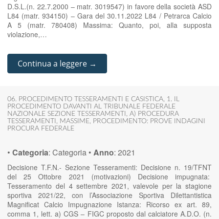
D.S.L.(n. 22.7.2000 – matr. 3019547) in favore della società ASD
L84 (matr. 934150) – Gara del 30.11.2022 L84 / Petrarca Calcio
A 5 (matr. 780408) Massima: Quanto, poi, alla supposta
violazione,…
Continua a leggere →
06. PROCEDIMENTO TESSERAMENTI E CASISTICA
,
1. IL
PROCEDIMENTO DAVANTI AL TRIBUNALE FEDERALE
NAZIONALE SEZIONE TESSERAMENTI
,
A) PROCEDURA
TESSERAMENTI
,
MASSIME
,
PROCEDIMENTO: PROVE INDAGINI
PROCURA FEDERALE
•
Categoria
:
Categoria
•
Anno
:
2021
Decisione T.F.N.- Sezione Tesseramenti: Decisione n. 19/TFNT
del 25 Ottobre 2021 (motivazioni) Decisione impugnata:
Tesseramento del 4 settembre 2021, valevole per la stagione
sportiva 2021/22, con l’Associazione Sportiva Dilettantistica
Magnificat Calcio Impugnazione Istanza: Ricorso ex art. 89,
comma 1, lett. a) CGS – FIGC proposto dal calciatore A.D.O. (n.