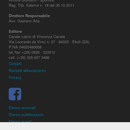
Reg. Trib. Salerno n. 18 del 05.10.2011
Direttore Responsabile
:
Avv. Gaetano Aita
Editore
:
Canale calcio di Vincenza Canale
Via Leonardo da Vinci n. 27 - 84025 - Eboli (SA)
P.IVA 04620490658
tel./fax +(39) 0828 - 333512
cell. (+39) 328 637 3486
Contatti
Richiedi abbonamento
Privacy
Elenco avvocati
Elenco pubblicazioni
Elenco eventi