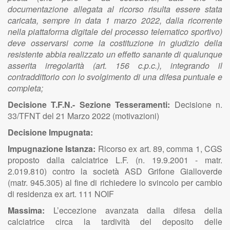
documentazione allegata al ricorso risulta essere stata
caricata, sempre in data 1 marzo 2022, dalla ricorrente
nella piattaforma digitale del processo telematico sportivo)
deve osservarsi come la costituzione in giudizio della
resistente abbia realizzato un effetto sanante di qualunque
asserita irregolarità (art. 156 c.p.c.), integrando il
contraddittorio con lo svolgimento di una difesa puntuale e
completa;
Decisione T.F.N.- Sezione Tesseramenti:
Decisione n.
33/TFNT del 21 Marzo 2022 (motivazioni)
Decisione Impugnata:
Impugnazione Istanza:
Ricorso ex art. 89, comma 1, CGS
proposto dalla calciatrice L.F. (n. 19.9.2001 - matr.
2.019.810) contro la società ASD Grifone Gialloverde
(matr. 945.305) al fine di richiedere lo svincolo per cambio
di residenza ex art. 111 NOIF
Massima:
L’eccezione avanzata dalla difesa della
calciatrice circa la tardività del deposito delle