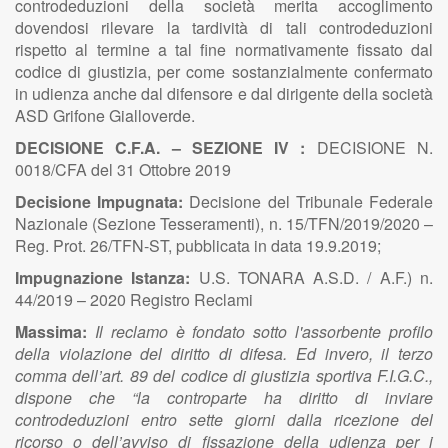
controdeduzioni della società merita accoglimento
dovendosi rilevare la tardività di tali controdeduzioni
rispetto al termine a tal fine normativamente fissato dal
codice di giustizia, per come sostanzialmente confermato
in udienza anche dal difensore e dal dirigente della società
ASD Grifone Gialloverde.
DECISIONE C.F.A. – SEZIONE IV :
DECISIONE N.
0018/CFA del 31 Ottobre 2019
Decisione Impugnata:
Decisione del Tribunale Federale
Nazionale (Sezione Tesseramenti), n. 15/TFN/2019/2020 –
Reg. Prot. 26/TFN-ST, pubblicata in data 19.9.2019;
Impugnazione Istanza:
U.S. TONARA A.S.D. / A.F.) n.
44/2019 – 2020 Registro Reclami
Massima:
Il reclamo è fondato sotto l'assorbente profilo
della violazione del diritto di difesa. Ed invero, il terzo
comma dell’art. 89 del codice di giustizia sportiva F.I.G.C.,
dispone che “la controparte ha diritto di inviare
controdeduzioni entro sette giorni dalla ricezione del
ricorso o dell’avviso di fissazione della udienza per i