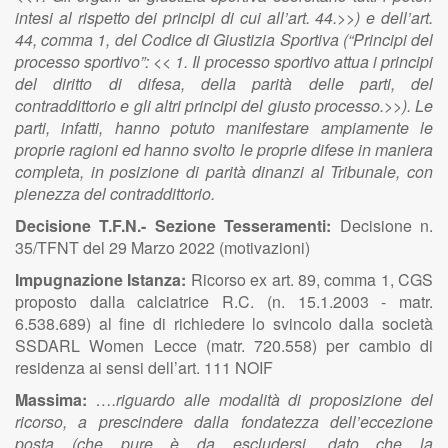
intesi al rispetto dei principi di cui all’art. 44.>>) e dell’art.
44, comma 1, del Codice di Giustizia Sportiva (“Principi del
processo sportivo”: << 1. Il processo sportivo attua i principi
del diritto di difesa, della parità delle parti, del
contraddittorio e gli altri principi del giusto processo.>>). Le
parti, infatti, hanno potuto manifestare ampiamente le
proprie ragioni ed hanno svolto le proprie difese in maniera
completa, in posizione di parità dinanzi al Tribunale, con
pienezza del contraddittorio.
Decisione T.F.N.- Sezione Tesseramenti:
Decisione n.
35/TFNT del 29 Marzo 2022 (motivazioni)
Impugnazione Istanza:
Ricorso ex art. 89, comma 1, CGS
proposto dalla calciatrice R.C. (n. 15.1.2003 - matr.
6.538.689) al fine di richiedere lo svincolo dalla società
SSDARL Women Lecce (matr. 720.558) per cambio di
residenza ai sensi dell’art. 111 NOIF
Massima:
….riguardo alle modalità di proposizione del
ricorso, a prescindere dalla fondatezza dell’eccezione
posta (che pure è da escludersi, dato che la