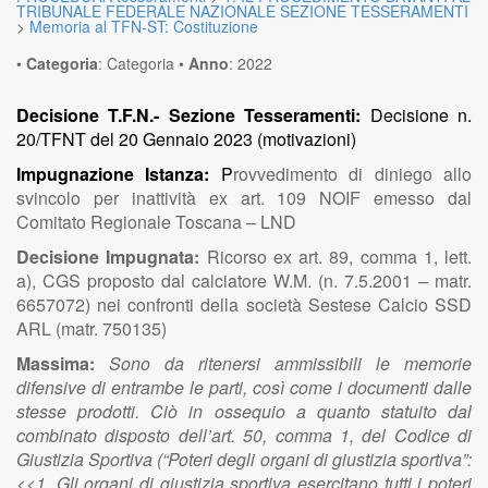
TRIBUNALE FEDERALE NAZIONALE SEZIONE TESSERAMENTI
>
Memoria al TFN-ST: Costituzione
•
Categoria
:
Categoria
•
Anno
:
2022
Decisione T.F.N.- Sezione Tesseramenti:
Decisione n.
20/TFNT del 20 Gennaio 2023 (motivazioni)
Impugnazione Istanza:
P
rovvedimento di diniego allo
svincolo per inattività ex art. 109 NOIF emesso dal
Comitato Regionale Toscana – LND
Decisione Impugnata:
Ricorso ex art. 89, comma 1, lett.
a), CGS proposto dal calciatore W.M. (n. 7.5.2001 – matr.
6657072) nei confronti della società Sestese Calcio SSD
ARL (matr. 750135)
Massima:
Sono da ritenersi ammissibili le memorie
difensive di entrambe le parti, così come i documenti dalle
stesse prodotti. Ciò in ossequio a quanto statuito dal
combinato disposto dell’art. 50, comma 1, del Codice di
Giustizia Sportiva (“Poteri degli organi di giustizia sportiva”:
<<1. Gli organi di giustizia sportiva esercitano tutti i poteri