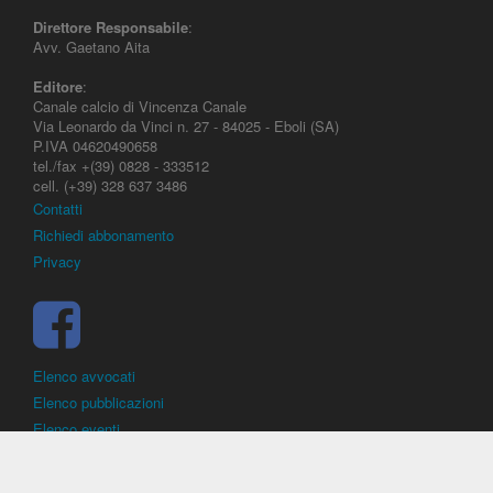
Direttore Responsabile
:
Avv. Gaetano Aita
Editore
:
Canale calcio di Vincenza Canale
Via Leonardo da Vinci n. 27 - 84025 - Eboli (SA)
P.IVA 04620490658
tel./fax +(39) 0828 - 333512
cell. (+39) 328 637 3486
Contatti
Richiedi abbonamento
Privacy
Elenco avvocati
Elenco pubblicazioni
Elenco eventi