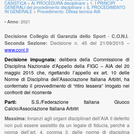
CASISTICA
>
A) PROCEDURA disciplinare
>
1. I PRINCIPI
GENERALI del procedimento disciplinare
>
IL PROCEDIMENTO
IN GENERALE
>
Procedimento: Difesa tecnica AIA
•
Anno
:
2021
Decisione Collegio di Garanzia dello Sport
-
C.O.N.I.
Seconda Sezione:
Decisione
n. 45 del 21/09/2015
–
www.coni.it
Decisione impugnata:
delibera della Commissione di
Disciplina Nazionale d’Appello della FIGC – AIA del 20
maggio 2015 che, rigettando l’appello ex art. 10 delle
Norme di Disciplina dell’Associazione Italiana Arbitri, ha
confermato il provvedimento di “ritiro tessera” irrogato nei
confronti del ricorrente
Parti:
S.S./Federazione Italiana Giuoco
Calcio/Associazione Italiana Arbitri
Massima:
Innanzi agli organi disciplinari dell’AIA il deferito
non può essere assistito da un legale di fiducia, perchè a
norma dell’art. 4, comma 3, delle norme di disciplina