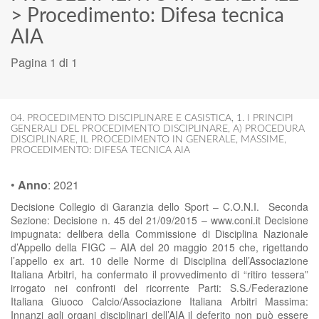
>
Procedimento: Difesa tecnica
AIA
Pagina 1 di 1
04. PROCEDIMENTO DISCIPLINARE E CASISTICA
,
1. I PRINCIPI
GENERALI DEL PROCEDIMENTO DISCIPLINARE
,
A) PROCEDURA
DISCIPLINARE
,
IL PROCEDIMENTO IN GENERALE
,
MASSIME
,
PROCEDIMENTO: DIFESA TECNICA AIA
•
Anno
:
2021
Decisione Collegio di Garanzia dello Sport – C.O.N.I. Seconda
Sezione: Decisione n. 45 del 21/09/2015 – www.coni.it Decisione
impugnata: delibera della Commissione di Disciplina Nazionale
d’Appello della FIGC – AIA del 20 maggio 2015 che, rigettando
l’appello ex art. 10 delle Norme di Disciplina dell’Associazione
Italiana Arbitri, ha confermato il provvedimento di “ritiro tessera”
irrogato nei confronti del ricorrente Parti: S.S./Federazione
Italiana Giuoco Calcio/Associazione Italiana Arbitri Massima:
Innanzi agli organi disciplinari dell’AIA il deferito non può essere