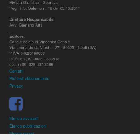
Rivista Giuridico - Sportiva
Reg. Trib. Salerno n. 18 del 05.10.2011
Direttore Responsabile
:
Avv. Gaetano Aita
Editore
:
Canale calcio di Vincenza Canale
Via Leonardo da Vinci n. 27 - 84025 - Eboli (SA)
P.IVA 04620490658
tel./fax +(39) 0828 - 333512
cell. (+39) 328 637 3486
Contatti
Richiedi abbonamento
Privacy
Elenco avvocati
Elenco pubblicazioni
Elenco eventi