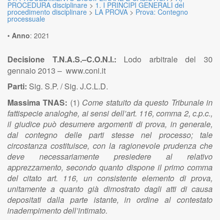
PROCEDURA disciplinare
>
1. I PRINCIPI GENERALI del
procedimento disciplinare
>
LA PROVA
>
Prova: Contegno
processuale
•
Anno
:
2021
Decisione T.N.A.S.–C.O.N.I.:
Lodo arbitrale del 30
gennaio 2013 – www.coni.it
Parti:
Sig. S.P. / Sig. J.C.L.D.
Massima TNAS:
(1)
Come statuito da questo Tribunale in
fattispecie analoghe, ai sensi dell’art. 116, comma 2, c.p.c.,
il giudice può desumere argomenti di prova, in generale,
dal contegno delle parti stesse nel processo; tale
circostanza costituisce, con la ragionevole prudenza che
deve necessariamente presiedere al relativo
apprezzamento, secondo quanto dispone il primo comma
del citato art. 116, un consistente elemento di prova,
unitamente a quanto già dimostrato dagli atti di causa
depositati dalla parte istante, in ordine al contestato
inadempimento dell’intimato.