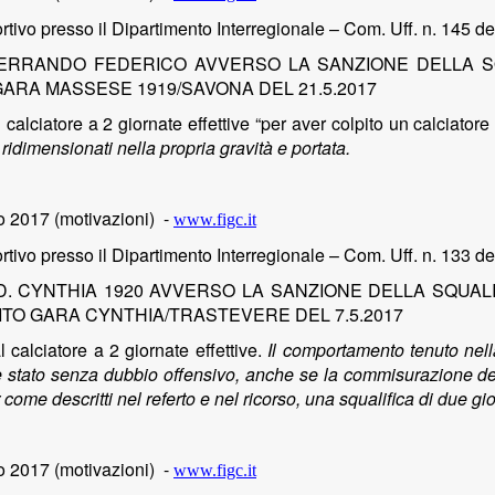
tivo presso il Dipartimento Interregionale – Com. Uff. n. 145 d
ERRANDO FEDERICO AVVERSO LA SANZIONE DELLA SQ
ARA MASSESE 1919/SAVONA DEL 21.5.2017
 al calciatore a 2 giornate effettive “per aver colpito un calciat
idimensionati nella propria gravità e portata.
 2017 (motivazioni)
-
www.figc.it
tivo presso il Dipartimento Interregionale – Com. Uff. n. 133 de
D. CYNTHIA 1920 AVVERSO LA SANZIONE DELLA SQUALI
UITO GARA CYNTHIA/TRASTEVERE DEL 7.5.2017
al calciatore a 2 giornate effettive.
Il comportamento tenuto nella
 è stato senza dubbio offensivo, anche se la commisurazione del
r come descritti nel referto e nel ricorso, una squalifica di due gio
o 2017 (motivazioni)
-
www.figc.it