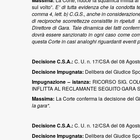
Massima:
La Corte, riduce la squalifica inflitta 
sul volto”.
E’ di tutta evidenza che la condotta te
comma 4, lett. b) C.G.S., anche in considerazione
di reciproche scorrettezze consistite in ripetuti
Direttore di Gara. Tale dinamica dei fatti conferm
dovrà essere sanzionato in ogni caso come compo
questa Corte in casi analoghi riguardanti eventi 
Decisione C.S.A.:
C. U. n. 17/CSA del 08 Agost
Decisione Impugnata:
Delibera del Giudice Spor
Impugnazione – istanza:
RICORSO SIG. CO
INFLITTA AL RECLAMANTE SEGUITO GARA 
Massima:
La Corte conferma la decisione del Gi
la gara".
Decisione C.S.A.:
C. U. n. 12/CSA del 08 Agosto
Decisione Impugnata:
Delibera del Giudice Spor