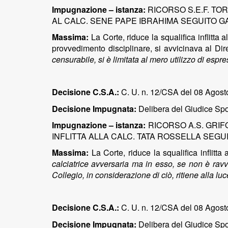
Impugnazione – istanza:
RICORSO S.E.F. TO
AL CALC. SENE PAPE IBRAHIMA SEGUITO GA
Massima:
La Corte, riduce la squalifica inflitta
provvedimento disciplinare, si avvicinava al Dire
censurabile, si è limitata al mero utilizzo di espre
Decisione C.S.A.:
C. U. n. 12/CSA del 08 Agosto
Decisione Impugnata:
Delibera del Giudice Spor
Impugnazione – istanza:
RICORSO A.S. GRI
INFLITTA ALLA CALC. TATA ROSSELLA SEGU
Massima:
La Corte, riduce la squalifica inflitta 
calciatrice avversaria ma in esso, se non è rav
Collegio, in considerazione di ciò, ritiene alla luc
Decisione C.S.A.:
C. U. n. 12/CSA del 08 Agost
Decisione Impugnata:
Delibera del Giudice Spor