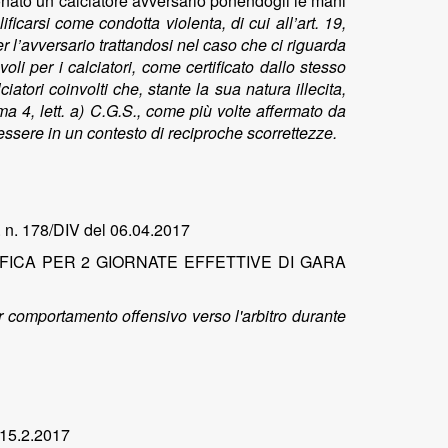
intonato un calciatore avversario ponendogli le mani
ficarsi come condotta violenta, di cui all’art. 19,
 l’avversario trattandosi nel caso che ci riguarda
li per i calciatori, come certificato dallo stesso
atori coinvolti che, stante la sua natura illecita,
 4, lett. a) C.G.S., come più volte affermato da
essere in un contesto di reciproche scorrettezze.
. n. 178/DIV del 06.04.2017
ICA PER 2 GIORNATE EFFETTIVE DI GARA
r comportamento offensivo verso l'arbitro durante
 15.2.2017