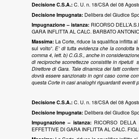
Decisione C.S.A.:
C. U. n. 18/CSA del 08 Agosto
Decisione Impugnata:
Delibera del Giudice Spor
Impugnazione – istanza:
RICORSO DELL’A.S
GARA INFLITTA AL CALC. BARBATO ANTONIO
Massima:
La Corte, riduce la squalifica inflitta 
sul volto”.
E’ di tutta evidenza che la condotta te
comma 4, lett. b) C.G.S., anche in considerazione
di reciproche scorrettezze consistite in ripetuti
Direttore di Gara. Tale dinamica dei fatti conferm
dovrà essere sanzionato in ogni caso come compo
questa Corte in casi analoghi riguardanti eventi 
Decisione C.S.A.:
C. U. n. 18/CSA del 08 Agosto
Decisione Impugnata:
Delibera del Giudice Spor
Impugnazione – istanza:
RICORSO DELLA 
EFFETTIVE DI GARA INFLITTA AL CALC. FIG