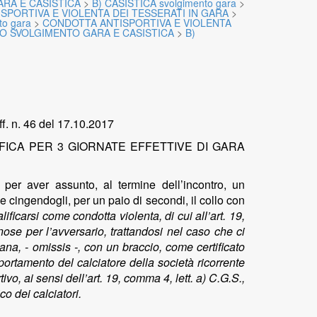
RA E CASISTICA
>
B) CASISTICA svolgimento gara
>
SPORTIVA E VIOLENTA DEI TESSERATI IN GARA
>
to gara
>
CONDOTTA ANTISPORTIVA E VIOLENTA
O SVOLGIMENTO GARA E CASISTICA
>
B)
f. n. 46 del 17.10.2017
FICA PER 3 GIORNATE EFFETTIVE DI GARA
a per aver assunto, al termine dell’incontro, un
 cingendogli, per un paio di secondi, il collo con
ificarsi come condotta violenta, di cui all’art. 19,
se per l’avversario, trattandosi nel caso che ci
itana, - omissis -, con un braccio, come certificato
portamento del calciatore della società ricorrente
, ai sensi dell’art. 19, comma 4, lett. a) C.G.S.,
o dei calciatori.