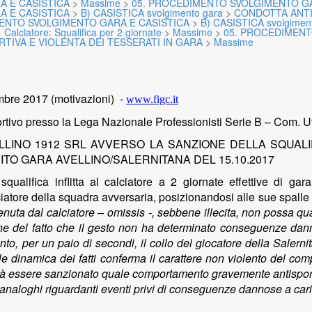
A E CASISTICA
>
Massime
>
05. PROCEDIMENTO SVOLGIMENTO GA
A E CASISTICA
>
B) CASISTICA svolgimento gara
>
CONDOTTA ANTI
ENTO SVOLGIMENTO GARA E CASISTICA
>
B) CASISTICA svolgimen
>
Calciatore: Squalifica per 2 giornate
>
Massime
>
05. PROCEDIMENT
TIVA E VIOLENTA DEI TESSERATI IN GARA
>
Massime
bre 2017 (motivazioni)
-
www.figc.it
tivo presso la Lega Nazionale Professionisti Serie B – Com. Uf
LLINO 1912 SRL AVVERSO LA SANZIONE DELLA SQUALI
UITO GARA AVELLINO/SALERNITANA DEL 15.10.2017
qualifica inflitta al calciatore a 2 giornate effettive di gar
iatore della squadra avversaria, posizionandosi alle sue spalle e
enuta dal calciatore – omissis -, sebbene illecita, non possa qual
ne del fatto che il gesto non ha determinato conseguenze danno
cinto, per un paio di secondi, il collo del giocatore della Salern
ale dinamica dei fatti conferma il carattere non violento del com
rà essere sanzionato quale comportamento gravemente antisportivo
analoghi riguardanti eventi privi di conseguenze dannose a caric