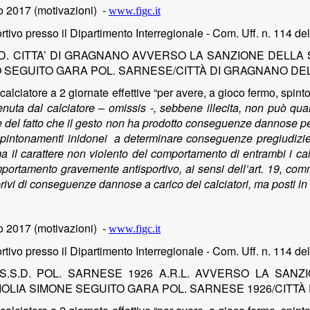
 2017 (motivazioni)
-
www.figc.it
tivo presso il Dipartimento Interregionale - Com. Uff. n. 114 de
.D. CITTA’ DI GRAGNANO AVVERSO LA SANZIONE DELLA 
 SEGUITO GARA POL. SARNESE/CITTÀ DI GRAGNANO DEL 
al calciatore a 2 giornate effettive “per avere, a gioco fermo, sp
nuta dal calciatore – omissis -, sebbene illecita, non può quali
 del fatto che il gesto non ha prodotto conseguenze dannose per
 spintonamenti inidonei a determinare conseguenze pregiudizievo
a il carattere non violento del comportamento di entrambi i calci
rtamento gravemente antisportivo, ai sensi dell’art. 19, comma
privi di conseguenze dannose a carico dei calciatori, ma posti in
 2017 (motivazioni)
-
www.figc.it
tivo presso il Dipartimento Interregionale - Com. Uff. n. 114 de
S.S.D. POL. SARNESE 1926 A.R.L. AVVERSO LA SANZ
LIOLIA SIMONE SEGUITO GARA POL. SARNESE 1926/CITTÀ