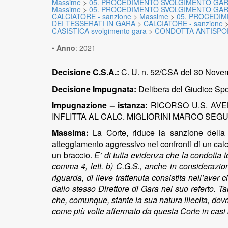
Massime
>
05. PROCEDIMENTO SVOLGIMENTO GAR
Massime
>
05. PROCEDIMENTO SVOLGIMENTO GAR
CALCIATORE - sanzione
>
Massime
>
05. PROCEDIM
DEI TESSERATI IN GARA
>
CALCIATORE - sanzione
CASISTICA svolgimento gara
>
CONDOTTA ANTISPOR
•
Anno
:
2021
Decisione C.S.A.:
C. U. n. 52/CSA del 30 Novem
Decisione Impugnata:
Delibera del Giudice Spor
Impugnazione – istanza:
RICORSO U.S. AVE
INFLITTA AL CALC. MIGLIORINI MARCO SEG
Massima:
La Corte, riduce la sanzione della s
atteggiamento aggressivo nei confronti di un calc
un braccio.
E’ di tutta evidenza che la condotta t
comma 4, lett. b) C.G.S., anche in considerazio
riguarda, di lieve trattenuta consistita nell’aver 
dallo stesso Direttore di Gara nel suo referto. T
che, comunque, stante la sua natura illecita, dov
come più volte affermato da questa Corte in casi 