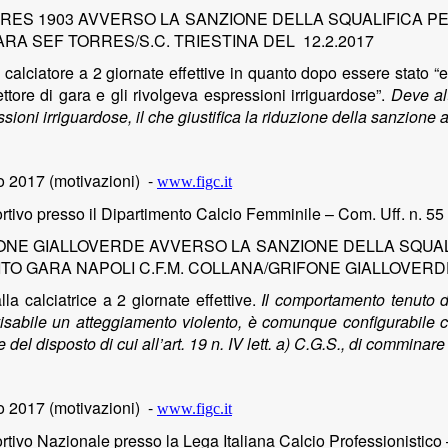
RRES 1903 AVVERSO LA SANZIONE DELLA SQUALIFICA PE
RA SEF TORRES/S.C. TRIESTINA DEL 12.2.2017
 al calciatore a 2 giornate effettive in quanto dopo essere stato
ttore di gara e gli rivolgeva espressioni irriguardose”.
Deve alt
ssioni irriguardose, il che giustifica la riduzione della sanzione 
 2017 (motivazioni)
-
www.figc.it
tivo presso il Dipartimento Calcio Femminile – Com. Uff. n. 55
FONE GIALLOVERDE AVVERSO LA SANZIONE DELLA SQUAL
ITO GARA NAPOLI C.F.M. COLLANA/GRIFONE GIALLOVERDE
alla calciatrice a 2 giornate effettive.
Il comportamento tenuto d
visabile un atteggiamento violento, è comunque configurabile c
e del disposto di cui all’art. 19 n. IV lett. a) C.G.S., di comminar
o 2017 (motivazioni)
-
www.figc.it
tivo Nazionale presso la Lega Italiana Calcio Professionistico