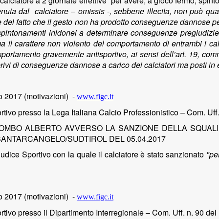
al calciatore a 2 giornate effettive “per avere, a gioco fermo, sp
nuta dal calciatore – omissis -, sebbene illecita, non può quali
 del fatto che il gesto non ha prodotto conseguenze dannose per
 spintonamenti inidonei a determinare conseguenze pregiudizievo
a il carattere non violento del comportamento di entrambi i calci
rtamento gravemente antisportivo, ai sensi dell’art. 19, comma
privi di conseguenze dannose a carico dei calciatori ma posti in 
o 2017 (motivazioni)
-
www.figc.it
tivo presso la Lega Italiana Calcio Professionistico – Com. Uff
LOMBO ALBERTO AVVERSO LA SANZIONE DELLA SQUALIF
SANTARCANGELO/SUDTIROL DEL 05.04.2017
udice Sportivo con la quale il calciatore è stato sanzionato
"pe
 2017 (motivazioni)
-
www.figc.it
tivo presso il Dipartimento Interregionale – Com. Uff. n. 90 del