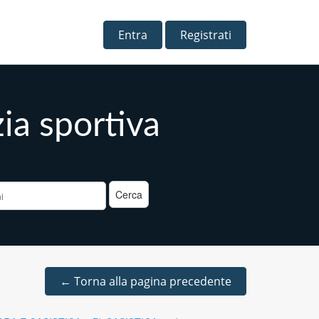
Entra
Registrati
zia sportiva
a
←
Torna alla pagina precedente