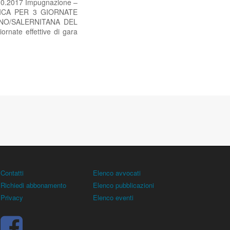
7.10.2017 Impugnazione –
FICA PER 3 GIORNATE
INO/SALERNITANA DEL
ornate effettive di gara
Contatti
Elenco avvocati
Richiedi abbonamento
Elenco pubblicazioni
Privacy
Elenco eventi