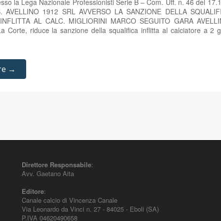
esso la Lega Nazionale Professionisti Serie B – Com. Uff. n. 46 del 1
.S. AVELLINO 1912 SRL AVVERSO LA SANZIONE DELLA SQUALI
INFLITTA AL CALC. MIGLIORINI MARCO SEGUITO GARA AVELL
Corte, riduce la sanzione della squalifica inflitta al calciatore a 2 gi
re →
Direttore Responsabile
:
Avv. Gaetano Aita
Editore
:
Canale calcio di Vincenza Canale
Via Leonardo da Vinci n. 27 - 84025 - Eboli (SA)
P.IVA 04620490658