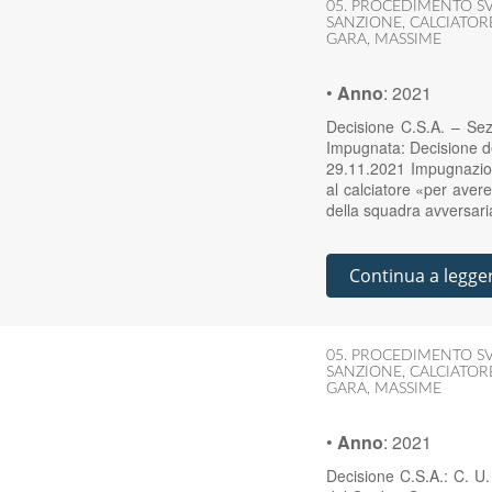
05. PROCEDIMENTO SV
SANZIONE
,
CALCIATOR
GARA
,
MASSIME
•
Anno
:
2021
Decisione C.S.A. – Se
Impugnata: Decisione del
29.11.2021 Impugnazione
al calciatore «per avere
della squadra avversa
Continua a legge
05. PROCEDIMENTO SV
SANZIONE
,
CALCIATOR
GARA
,
MASSIME
•
Anno
:
2021
Decisione C.S.A.: C. U