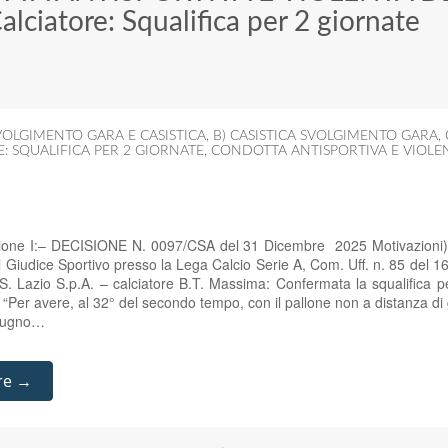
alciatore: Squalifica per 2 giornate
OLGIMENTO GARA E CASISTICA
,
B) CASISTICA SVOLGIMENTO GARA
,
E: SQUALIFICA PER 2 GIORNATE
,
CONDOTTA ANTISPORTIVA E VIOLEN
ione I:– DECISIONE N. 0097/CSA del 31 Dicembre 2025 Motivazioni) 
 Giudice Sportivo presso la Lega Calcio Serie A, Com. Uff. n. 85 del
S. Lazio S.p.A. – calciatore B.T. Massima: Confermata la squalifica per
re “Per avere, al 32° del secondo tempo, con il pallone non a distanza di 
 pugno…
re →