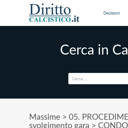
Skip to conten
Main menu
Decisioni
Cerca in Ca
Ricerca per:
Massime
>
05. PROCEDIM
svolgimento gara
>
CONDOT