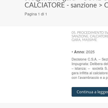
CALCIATORE - sanzione
>
C
Pagina 1 di 1
05. PROCEDIMENTO SV
SANZIONE
,
CALCIATOR
GARA
,
MASSIME
•
Anno
:
2025
Decisione C.S.A. – Sez
Impugnata: Delibera del
– istanza: – società S.
gara inflitta al calciato
con l’avambraccio e a
Continua a legge