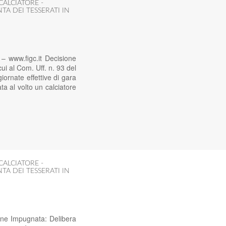
CALCIATORE -
TA DEI TESSERATI IN
 www.figc.it Decisione
ui al Com. Uff. n. 93 del
ornate effettive di gara
ta al volto un calciatore
CALCIATORE -
TA DEI TESSERATI IN
one Impugnata: Delibera