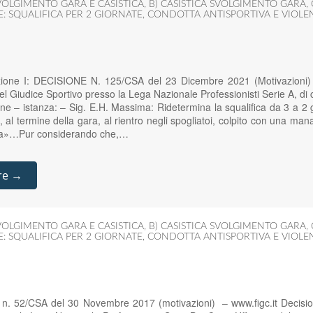
OLGIMENTO GARA E CASISTICA
,
B) CASISTICA SVOLGIMENTO GARA
,
E: SQUALIFICA PER 2 GIORNATE
,
CONDOTTA ANTISPORTIVA E VIOLEN
zione I: DECISIONE N. 125/CSA del 23 Dicembre 2021 (Motivazioni) –
 Giudice Sportivo presso la Lega Nazionale Professionisti Serie A, di c
 – istanza: – Sig. E.H. Massima: Ridetermina la squalifica da 3 a 2 gi
, al termine della gara, al rientro negli spogliatoi, colpito con una mana
ria»…Pur considerando che,…
re →
OLGIMENTO GARA E CASISTICA
,
B) CASISTICA SVOLGIMENTO GARA
,
E: SQUALIFICA PER 2 GIORNATE
,
CONDOTTA ANTISPORTIVA E VIOLEN
. n. 52/CSA del 30 Novembre 2017 (motivazioni) – www.figc.it Decisi