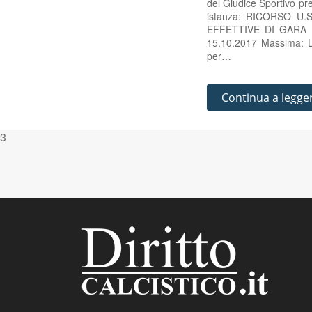
del Giudice Sportivo pr
istanza: RICORSO U
EFFETTIVE DI GARA 
15.10.2017 Massima: La 
per…
Continua a legge
3