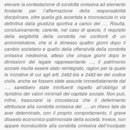
elevare la contestazione di condotta omissiva ad elemento
fondante per l’affermazione della responsabilità
disciplinare, oltre quella già accertata e riconosciuta in via
definitiva dalla giustizia sportiva a carico del …. Risulta,
conclusivamente, carente, nel caso di specie, il requisito
della esigibilità della condotta nei confronti di un
amministratore, che si è dimesso quattro giorni dopo il
cambio societario e quello della offensività della condotta
omissiva medesima, atteso che cinque giorni dopo le
dimissioni del legale rappresentante …, il patrimonio
sociale risulta essere stato reintegrato, ragion per la quale
le iniziative di cui agli artt. 2482-bis e 2482-ter del codice
civile, anche se fossero state assunte immediatamente dal
…, sarebbero state ininfluenti rispetto all’obbligo di
ripristino dei valori minimali del capitale sociale. Non può,
infine, trascurarsi la circostanza che il deferimento
attribuisce alla condotta omissiva del …. un rilievo tale da
aver determinato, con il proprio comportamento, il grave
dissesto economico-patrimoniale della società. Invece, non
appare riconducibile alla condotta omissiva dell’incolpato