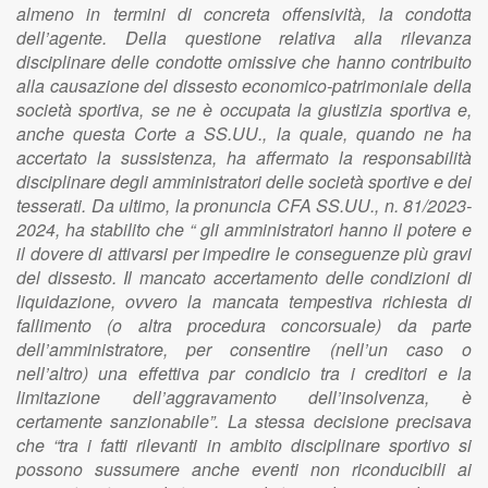
almeno in termini di concreta offensività, la condotta
dell’agente. Della questione relativa alla rilevanza
disciplinare delle condotte omissive che hanno contribuito
alla causazione del dissesto economico-patrimoniale della
società sportiva, se ne è occupata la giustizia sportiva e,
anche questa Corte a SS.UU., la quale, quando ne ha
accertato la sussistenza, ha affermato la responsabilità
disciplinare degli amministratori delle società sportive e dei
tesserati. Da ultimo, la pronuncia CFA SS.UU., n. 81/2023-
2024, ha stabilito che “ gli amministratori hanno il potere e
il dovere di attivarsi per impedire le conseguenze più gravi
del dissesto. Il mancato accertamento delle condizioni di
liquidazione, ovvero la mancata tempestiva richiesta di
fallimento (o altra procedura concorsuale) da parte
dell’amministratore, per consentire (nell’un caso o
nell’altro) una effettiva par condicio tra i creditori e la
limitazione dell’aggravamento dell’insolvenza, è
certamente sanzionabile”. La stessa decisione precisava
che “tra i fatti rilevanti in ambito disciplinare sportivo si
possono sussumere anche eventi non riconducibili ai