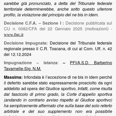
sarebbe già pronunciato, a detta del Tribunale federale
territoriale determinerebbe, anche sotto questo ulteriore
profilo, la violazione del principio del ne bis in idem.
Decisione C.F.A. – Sezione I :
Decisione pubblicata sul
CU n. 0082/CFA del 22 Gennaio 2025 (motivazioni) -
www.figc.it
Decisione Impugnata:
Decisione del Tribunale federale
regionale presso il C.R. Toscana, di cui al Com. Uff. n. 42
del 12.12.2024
Impugnazione – istanza
:
–
PFI/A.S.D. Barberino
Tavarnelle-Sig. N.M.
Massima:
Infondata è l’eccezione di ne bis in idem perché
il deferito sarebbe stato espressamente prosciolto da ogni
addebito ad opera del Giudice sportivo.
Infatti, come risulta
dal fascicolo di primo grado, la Corte d’appello sportiva
(andando in contrario avviso rispetto al Giudice sportivo)
ha semplicemente affermato che sulla base del solo referto
arbitrale e del suo supplemento non era possibile