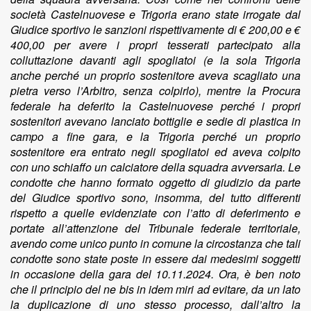
società Castelnuovese e Trigoria erano state irrogate dal
Giudice sportivo le sanzioni rispettivamente di
€
200,00 e
€
400,00 per avere i propri tesserati partecipato alla
colluttazione davanti agli spogliatoi (e la sola Trigoria
anche perché un proprio sostenitore aveva scagliato una
pietra verso l’Arbitro, senza colpirlo), mentre la Procura
federale ha deferito la Castelnuovese perché i propri
sostenitori avevano lanciato bottiglie e sedie di plastica in
campo a fine gara, e la Trigoria perché un proprio
sostenitore era entrato negli spogliatoi ed aveva colpito
con uno schiaffo un calciatore della squadra avversaria. Le
condotte che hanno formato oggetto di giudizio da parte
del Giudice sportivo sono, insomma, del tutto differenti
rispetto a quelle evidenziate con l’atto di deferimento e
portate all’attenzione del Tribunale federale territoriale,
avendo come unico punto in comune la circostanza che tali
condotte sono state poste in essere dai medesimi soggetti
in occasione della gara del 10.11.2024. Ora, è ben noto
che il principio del ne bis in idem miri ad evitare, da un lato
la duplicazione di uno stesso processo, dall’altro la