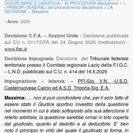
DISCIPLINARE E CASISTICA
>
A) PROCEDURA disciplinare
>
1.
I PRINCIPI GENERALI del procedimento disciplinare
>
LA
DECISIONE
>
Massime
•
Anno
:
2025
Decisione C.F.A. – Sezioni Unite :
Decisione pubblicata
sul CU n. 0117/CFA del 24 Giugno 2025 (motivazioni) -
www.figc.it
Decisione Impugnata:
Decisione del
Tribunale federale
territoriale presso il Comitato regionale Lazio della F.I.G.C.
– L.N.D. pubblicato sul C.U. n. 414 del 16.5.2025
Impugnazione – istanza
:
–
PFI-Sig. V.N. -U.S.D.
Castelnuovese Calcio ed A.S.D. Trigoria-Sig. E.A.
Massima:
… non si può condividere che, per il solo fatto di
essere stato il Giudice sportivo investito della questione
nel momento in cui è stato sottoposto alla sua attenzione il
referto arbitrale, la questione sarebbe ormai in toto coperta
dal giudicato, quanto al dedotto e al deducibile. E’ ben
noto il principio in virtù del quale il giudicato si forma, in