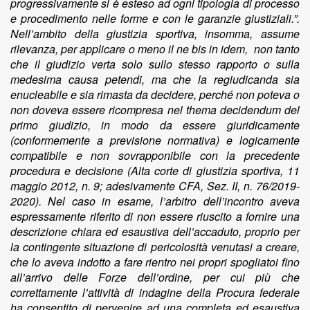
progressivamente si è esteso ad ogni tipologia di processo
e procedimento nelle forme e con le garanzie giustiziali.”.
Nell’ambito della giustizia sportiva, insomma, assume
rilevanza, per applicare o meno il ne bis in idem, non tanto
che il giudizio verta solo sullo stesso rapporto o sulla
medesima causa petendi, ma che la regiudicanda sia
enucleabile e sia rimasta da decidere, perché non poteva o
non doveva essere ricompresa nel thema decidendum del
primo giudizio, in modo da essere giuridicamente
(conformemente a previsione normativa) e logicamente
compatibile e non sovrapponibile con la precedente
procedura e decisione (Alta corte di giustizia sportiva, 11
maggio 2012, n. 9; adesivamente CFA, Sez. II, n. 76/2019-
2020). Nel caso in esame, l’arbitro dell’incontro aveva
espressamente riferito di non essere riuscito a fornire una
descrizione chiara ed esaustiva dell’accaduto, proprio per
la contingente situazione di pericolosità venutasi a creare,
che lo aveva indotto a fare rientro nei propri spogliatoi fino
all’arrivo delle Forze dell’ordine, per cui più che
correttamente l’attività di indagine della Procura federale
ha consentito di pervenire ad una completa ed esaustiva