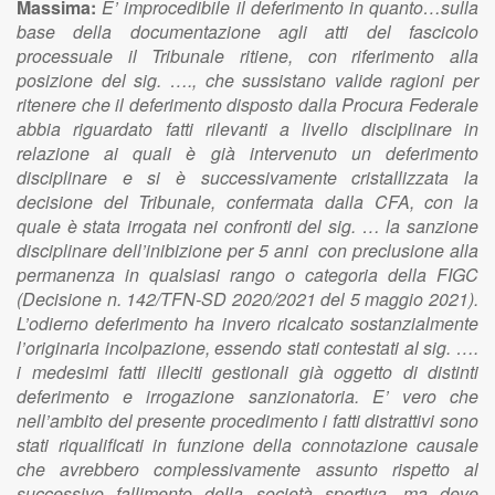
Massima:
E’ improcedibile il deferimento in quanto…sulla
base della documentazione agli atti del fascicolo
processuale il Tribunale ritiene, con riferimento alla
posizione del sig. …., che sussistano valide ragioni per
ritenere che il deferimento disposto dalla Procura Federale
abbia riguardato fatti rilevanti a livello disciplinare in
relazione ai quali è già intervenuto un deferimento
disciplinare e si è successivamente cristallizzata la
decisione del Tribunale, confermata dalla CFA, con la
quale è stata irrogata nei confronti del sig. … la sanzione
disciplinare dell’inibizione per 5 anni con preclusione alla
permanenza in qualsiasi rango o categoria della FIGC
(Decisione n. 142/TFN-SD 2020/2021 del 5 maggio 2021).
L’odierno deferimento ha invero ricalcato sostanzialmente
l’originaria incolpazione, essendo stati contestati al sig. ….
i medesimi fatti illeciti gestionali già oggetto di distinti
deferimento e irrogazione sanzionatoria. E’ vero che
nell’ambito del presente procedimento i fatti distrattivi sono
stati riqualificati in funzione della connotazione causale
che avrebbero complessivamente assunto rispetto al
successivo fallimento della società sportiva, ma deve