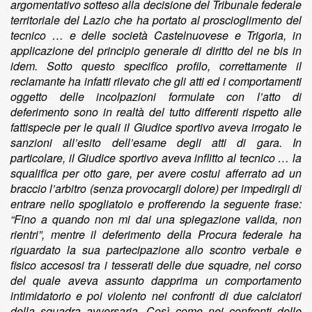
argomentativo sotteso alla decisione del Tribunale federale
territoriale del Lazio che ha portato al proscioglimento del
tecnico … e delle società Castelnuovese e Trigoria, in
applicazione del principio generale di diritto del ne bis in
idem. Sotto questo specifico profilo, correttamente il
reclamante ha infatti rilevato che gli atti ed i comportamenti
oggetto delle incolpazioni formulate con l’atto di
deferimento sono in realtà del tutto differenti rispetto alle
fattispecie per le quali il Giudice sportivo aveva irrogato le
sanzioni all’esito dell’esame degli atti di gara. In
particolare, il Giudice sportivo aveva inflitto al tecnico … la
squalifica per otto gare, per avere costui afferrato ad un
braccio l’arbitro (senza provocargli dolore) per impedirgli di
entrare nello spogliatoio e profferendo la seguente frase:
“Fino a quando non mi dai una spiegazione valida, non
rientri”, mentre il deferimento della Procura federale ha
riguardato la sua partecipazione allo scontro verbale e
fisico accesosi tra i tesserati delle due squadre, nel corso
del quale aveva assunto dapprima un comportamento
intimidatorio e poi violento nei confronti di due calciatori
della squadra avversaria. Così come nei confronti delle