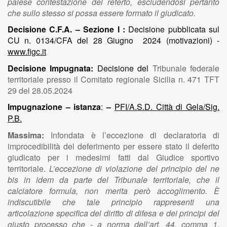
palese contestazione del referto, escludendosi pertanto
che sullo stesso si possa essere formato il giudicato.
Decisione C.F.A. – Sezione I :
Decisione pubblicata sul
CU n. 0134/CFA del 28 Giugno 2024 (motivazioni) -
www.figc.it
Decisione Impugnata:
Decisione del
Tribunale federale
territoriale presso il Comitato regionale Sicilia n. 471 TFT
29 del 28.05.2024
Impugnazione – istanza
:
–
PFI/A.S.D. Città di Gela/Sig.
P.B.
Massima:
Infondata è l’eccezione di declaratoria di
improcedibilità del deferimento per essere stato il deferito
giudicato per i medesimi fatti dal Giudice sportivo
territoriale.
L’eccezione di violazione del principio del ne
bis in idem da parte del Tribunale territoriale, che il
calciatore formula, non merita però accoglimento. È
indiscutibile che tale principio rappresenti una
articolazione specifica del diritto di difesa e dei principi del
giusto processo che - a norma dell’art. 44, comma 1,