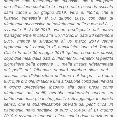
sarebbe stato materialmente impossibilitato a comporre
una situazione contabile in tempo reale, essendo cessato
dalla carica il 25 giugno 2019. Vero è, inoltre, che il
bilancio trimestrale al 30 giugno 2019, con data di
riferimento successiva al trasferimento delle quote ad A…,
avvenuto il 21.06.2019, venne predisposto dal nuovo
management e inviato alla Co.Vi.Soc. in data 30 settembre
2019, mentre la situazione al 30 marzo 2019 venne
approvata dal consiglio di amministrazione del Trapani
Calcio in data 30 maggio 2019 (quindi, come per prassi,
dopo due mesi dalla data di riferimento). Peraltro, la perdita
giornaliera della gestione … (nella misura rideterminata
dai periti del Tribunale penale) sarebbe stata pari –
assunta una distribuzione uniforme nel tempo – ad euro
9.015,69 pro die, di talché una situazione contabile rilevata
il giorno precedente (rispetto alla data presa come
riferimento dai periti) avrebbe evidenziato ancora un
patrimonio netto (finanche) positivo. Si aggiunga, in questo
senso, che la quantificazione operata dai periti circa un
patrimonio netto negativo di euro 8.554,90 al 21 giugno
2019 è avvenuta tenendo, altresì, conto della sanzione di