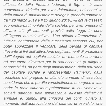
all’assunto della Procura federale, il Sig. … è stato
nuovamente deferito per aver determinato, nell’esercizio
della carica di amministratore delegato (periodo compreso
tra il 20 marzo 2019 e il 25 giugno 2019), «il grave dissesto
economico-patrimoniale della società, per aver omesso di
attivare tutti gli strumenti previsti dalla legge in seno
all’Organo amministrativo». Una siffatta affermazione è,
tuttavia, contraddetta dalla circostanza secondo cui, per
poter apprezzare il verificarsi della perdita di capitale
rilevante ai fini dell’attivazione degli strumenti di protezione
dell’integrità del capitale sociale, un momento che viene
ad assumere rilevanza per la “conoscenza” (o diligente
conoscibilità), da parte degli amministratori, della riduzione
del capitale sociale è rappresentato (“almeno”) dalla
redazione del progetto di bilancio annuale di esercizio,
considerato che le perdite verosimilmente emergono in tale
sede: la reale situazione patrimoniale in cui versava la
società sarebbe stata apprezzabile all’esito dell’attività
annuale e, quindi, alla chiusura dei conti, ovvero al
momento dell’approvazione del bilancio di esercizio, che