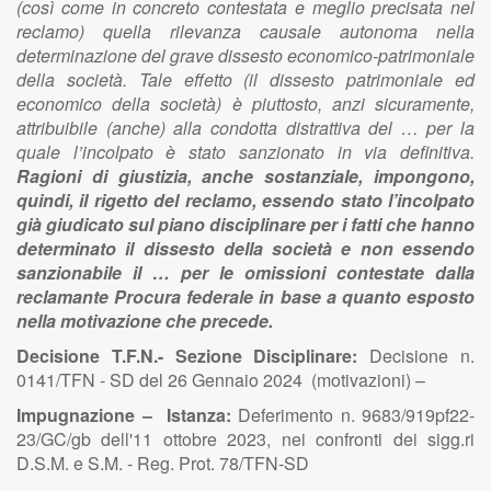
(così come in concreto contestata e meglio precisata nel
reclamo) quella rilevanza causale autonoma nella
determinazione del grave dissesto economico-patrimoniale
della società. Tale effetto (il dissesto patrimoniale ed
economico della società) è piuttosto, anzi sicuramente,
attribuibile (anche) alla condotta distrattiva del … per la
quale l’incolpato è stato sanzionato in via definitiva.
Ragioni di giustizia, anche sostanziale, impongono,
quindi, il rigetto del reclamo, essendo stato l’incolpato
già giudicato sul piano disciplinare per i fatti che hanno
determinato il dissesto della società e non essendo
sanzionabile il … per le omissioni contestate dalla
reclamante Procura federale in base a quanto esposto
nella motivazione che precede.
Decisione T.F.N.- Sezione Disciplinare:
Decisione n.
0141/TFN - SD del 26 Gennaio 2024 (motivazioni) –
Impugnazione – Istanza:
Deferimento n. 9683/919pf22-
23/GC/gb dell'11 ottobre 2023, nei confronti dei sigg.ri
D.S.M. e S.M. - Reg. Prot. 78/TFN-SD