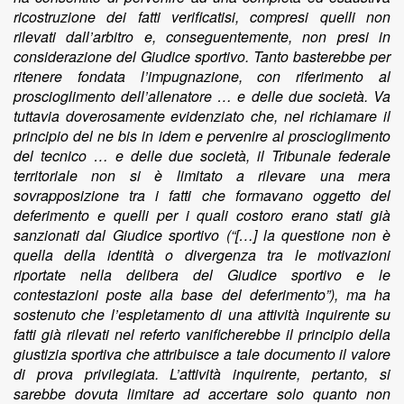
ricostruzione dei fatti verificatisi, compresi quelli non
rilevati dall’arbitro e, conseguentemente, non presi in
considerazione del Giudice sportivo. Tanto basterebbe per
ritenere fondata l’impugnazione, con riferimento al
proscioglimento dell’allenatore … e delle due società. Va
tuttavia doverosamente evidenziato che, nel richiamare il
principio del ne bis in idem e pervenire al proscioglimento
del tecnico … e delle due società, il Tribunale federale
territoriale non si è limitato a rilevare una mera
sovrapposizione tra i fatti che formavano oggetto del
deferimento e quelli per i quali costoro erano stati già
sanzionati dal Giudice sportivo (“[…] la questione non è
quella della identità o divergenza tra le motivazioni
riportate nella delibera del Giudice sportivo e le
contestazioni poste alla base del deferimento”), ma ha
sostenuto che l’espletamento di una attività inquirente su
fatti già rilevati nel referto vanificherebbe il principio della
giustizia sportiva che attribuisce a tale documento il valore
di prova privilegiata. L’attività inquirente, pertanto, si
sarebbe dovuta limitare ad accertare solo quanto non