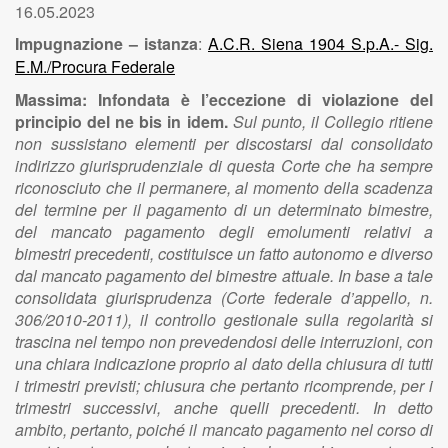
16.05.2023
Impugnazione – istanza
:
A.C.R. Siena 1904 S.p.A.- Sig.
E.M./Procura Federale
Massima: Infondata è l’eccezione di violazione del
principio del ne bis in idem.
Sul punto, il Collegio ritiene
non sussistano elementi per discostarsi dal consolidato
indirizzo giurisprudenziale di questa Corte che ha sempre
riconosciuto che il permanere, al momento della scadenza
del termine per il pagamento di un determinato bimestre,
del mancato pagamento degli emolumenti relativi a
bimestri precedenti, costituisce un fatto autonomo e diverso
dal mancato pagamento del bimestre attuale. In base a tale
consolidata giurisprudenza (Corte federale d’appello, n.
306/2010-2011), il controllo gestionale sulla regolarità si
trascina nel tempo non prevedendosi delle interruzioni, con
una chiara indicazione proprio al dato della chiusura di tutti
i trimestri previsti; chiusura che pertanto ricomprende, per i
trimestri successivi, anche quelli precedenti. In detto
ambito, pertanto, poiché il mancato pagamento nel corso di