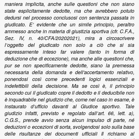
maniera implicita, anche sulle questioni che non siano
state esplicitamente dedotte, ma che avrebbero potuto
dedursi nel processo conclusosi con sentenza passata in
giudicato. E’ evidente che un simile principio, peraltro
ammesso anche in materia di giustizia sportiva (cfr. C.F.A.,
Sez. IV, n. 40/CFA/20202021), mira a circoscrivere
l’oggetto del giudicato non solo a ciò che si sia
espressamente inteso far valere (tanto in forma di
deduzione che di eccezione), ma anche alle questioni che,
pur se non specificamente dedotte, siano la premessa
necessaria della domanda e dell'accertamento relativo,
ponendosi così come precedenti logici essenziali e
indefettibili della decisione. Ma se così è, il principio
secondo cui il giudicato copre il dedotto e il deducibile non
è inquadrabile nel giudizio che, come nel caso in esame, è
instaurato d’ufficio davanti al Giudice sportivo. Tale
giudizio infatti, previsto e regolato dall’art. 66, lett. a),
C.G.S., prende avvio senza alcun impulso di parte, né
deduzioni o eccezioni di sorta, svolgendosi solo sulla base
delle risultanze dei documenti ufficiali Il richiamo al