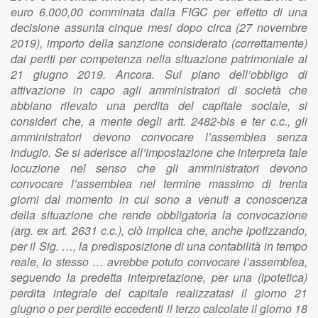
euro 6.000,00 comminata dalla FIGC per effetto di una
decisione assunta cinque mesi dopo circa (27 novembre
2019), importo della sanzione considerato (correttamente)
dai periti per competenza nella situazione patrimoniale al
21 giugno 2019. Ancora. Sul piano dell’obbligo di
attivazione in capo agli amministratori di società che
abbiano rilevato una perdita del capitale sociale, si
consideri che, a mente degli artt. 2482-bis e ter c.c., gli
amministratori devono convocare l’assemblea senza
indugio. Se si aderisce all’impostazione che interpreta tale
locuzione nel senso che gli amministratori devono
convocare l’assemblea nel termine massimo di trenta
giorni dal momento in cui sono a venuti a conoscenza
della situazione che rende obbligatoria la convocazione
(arg. ex art. 2631 c.c.), ciò implica che, anche ipotizzando,
per il Sig. …, la predisposizione di una contabilità in tempo
reale, lo stesso … avrebbe potuto convocare l’assemblea,
seguendo la predetta interpretazione, per una (ipotetica)
perdita integrale del capitale realizzatasi il giorno 21
giugno o per perdite eccedenti il terzo calcolate il giorno 18