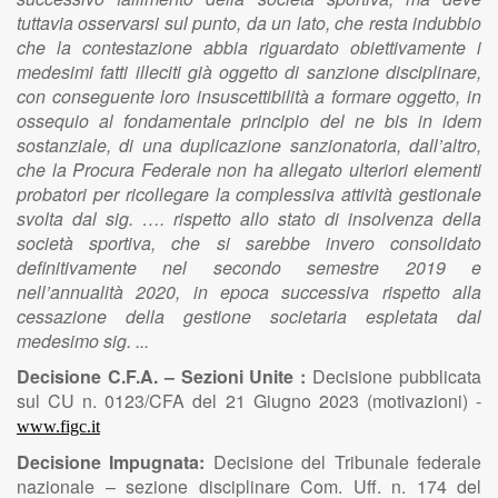
tuttavia osservarsi sul punto, da un lato, che resta indubbio
che la contestazione abbia riguardato obiettivamente i
medesimi fatti illeciti già oggetto di sanzione disciplinare,
con conseguente loro insuscettibilità a formare oggetto, in
ossequio al fondamentale principio del ne bis in idem
sostanziale, di una duplicazione sanzionatoria, dall’altro,
che la Procura Federale non ha allegato ulteriori elementi
probatori per ricollegare la complessiva attività gestionale
svolta dal sig. …. rispetto allo stato di insolvenza della
società sportiva, che si sarebbe invero consolidato
definitivamente nel secondo semestre 2019 e
nell’annualità 2020, in epoca successiva rispetto alla
cessazione della gestione societaria espletata dal
medesimo sig. ...
Decisione C.F.A. – Sezioni Unite :
Decisione pubblicata
sul CU n. 0123/CFA del 21 Giugno 2023 (motivazioni) -
www.figc.it
Decisione Impugnata:
Decisione del Tribunale federale
nazionale – sezione disciplinare Com. Uff. n. 174 del