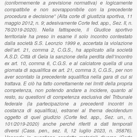
(conformemente a previsione normativa) e logicamente
compatibile e non sovrapponibile con la precedente
procedura e decisione” (Alta corte di giustizia sportiva, 11
maggio 2012, n. 9; adesivamente Corte fed. app., Sez. II, n.
76/2019-2020). Nella fattispecie, il Giudice sportivo
territoriale ha preso in esame il solo incontro contestato
dalla società S.S. Leonzio 1999 e, accertata la violazione
dell’art. 21, comma 2, C.G.S., ha applicato alla società
A.S.D. Città di Gela la sanzione della perdita dell’incontro
ex art. 10, comma 6, C.G.S. e al calciatore quella di una
giornata di squalifica ex art. 21, comma 3, C.G.S., per non
aver scontato la precedente squalifica nella gara di cui si
trattava. E ciò ha fatto correttamente nei limiti della propria
competenza, non potendo andare a incidere, quanto al
resto, su questioni di competenza esclusiva del Tribunale
federale (la partecipazione a precedenti incontri in
costanza di squalifica), estranei al thema decidendum
oggetto di quel giudizio (Corte fed. app., Sez. un., n.
101/2019-2020) anche perché riferiti a dati temporali
diversi (Cass. pen., sez. II, 12 luglio 2023, n. 35876).