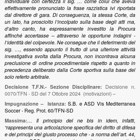
individuare con certezza il sig. … come colui che aveva
effettivamente pronunciato la frase razzistica ivi riportata
dal direttore di gara. Di conseguenza, la stessa Corte, da
un lato, ha prosciolto l’incolpato sulla base degli atti ma,
d’altro canto, ha espressamente investito la Procura
affinché accertasse – attraverso le opportune indagini -
l’identità del colpevole. Ne consegue che il deferimento del
sig. …, essendo appunto il frutto di una ulteriore attività
investigativa svolta dalla Procura, non incontrava alcuna
preclusione di ordine procedimentale rispetto a quanto in
precedenza deliberato dalla Corte sportiva sulla base del
solo referto arbitrale.
Decisione T.F.N.- Sezione Disciplinare:
Decisione n.
0070/TFN - SD del 7 Ottobre 2024 (motivazioni) –
Impugnazione – Istanza:
S.B. e ASD Vis Mediterranea
Soccer - Reg. Prot. 60/TFN-SD
Massima:
…
Il principio del ne bis in idem, infatti,
“rappresenta una articolazione specifica del diritto di difesa
e dei principi del giusto processo che - a norma dell’art. 44,