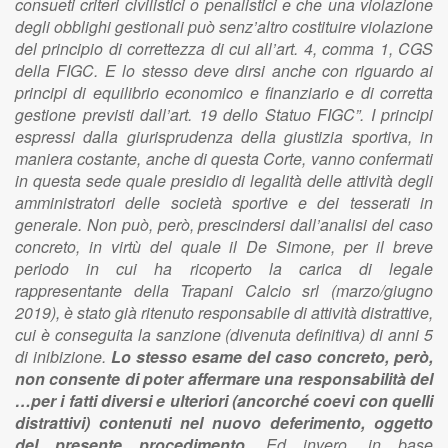
consueti criteri civilistici o penalistici e che una violazione
degli obblighi gestionali può senz’altro costituire violazione
del principio di correttezza di cui all’art. 4, comma 1, CGS
della FIGC. E lo stesso deve dirsi anche con riguardo ai
principi di equilibrio economico e finanziario e di corretta
gestione previsti dall’art. 19 dello Statuo FIGC”. I principi
espressi dalla giurisprudenza della giustizia sportiva, in
maniera costante, anche di questa Corte, vanno confermati
in questa sede quale presidio di legalità delle attività degli
amministratori delle società sportive e dei tesserati in
generale. Non può, però, prescindersi dall’analisi del caso
concreto, in virtù del quale il De Simone, per il breve
periodo in cui ha ricoperto la carica di legale
rappresentante della Trapani Calcio srl (marzo/giugno
2019), è stato già ritenuto responsabile di attività distrattive,
cui è conseguita la sanzione (divenuta definitiva) di anni 5
di inibizione.
Lo stesso esame del caso concreto, però,
non consente di poter affermare una responsabilità del
…per i fatti diversi e ulteriori (ancorché coevi con quelli
distrattivi) contenuti nel nuovo deferimento, oggetto
del presente procedimento.
Ed invero, in base