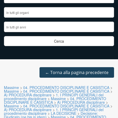
←
Torna alla pagina precedente
Massime
>
04. PROCEDIMENTO DISCIPLINARE E CASISTICA
>
Massime
>
04. PROCEDIMENTO DISCIPLINARE E CASISTICA
>
A) PROCEDURA disciplinare
>
1. I PRINCIPI GENERALI del
procedimento disciplinare
>
Massime
>
04. PROCEDIMENTO
DISCIPLINARE E CASISTICA
>
A) PROCEDURA disciplinare
>
Massime
>
04. PROCEDIMENTO DISCIPLINARE E CASISTICA
>
A) PROCEDURA disciplinare
>
1. I PRINCIPI GENERALI del
procedimento disciplinare
>
LA DECISIONE
>
Decisione:
Giudicato (ne bis in idem)
>
Massime
>
04. PROCEDIMENTO