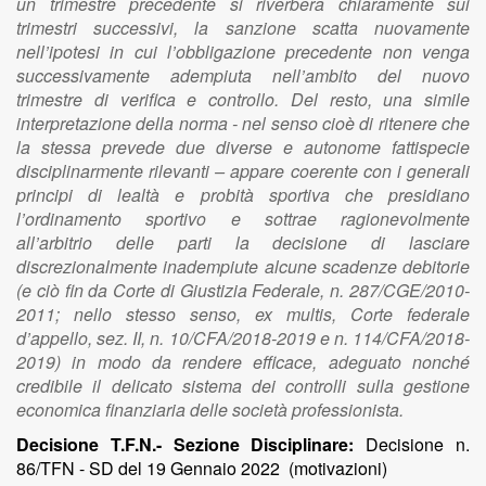
un trimestre precedente si riverbera chiaramente sui
trimestri successivi, la sanzione scatta nuovamente
nell’ipotesi in cui l’obbligazione precedente non venga
successivamente adempiuta nell’ambito del nuovo
trimestre di verifica e controllo. Del resto, una simile
interpretazione della norma - nel senso cioè di ritenere che
la stessa prevede due diverse e autonome fattispecie
disciplinarmente rilevanti – appare coerente con i generali
principi di lealtà e probità sportiva che presidiano
l’ordinamento sportivo e sottrae ragionevolmente
all’arbitrio delle parti la decisione di lasciare
discrezionalmente inadempiute alcune scadenze debitorie
(e ciò fin da Corte di Giustizia Federale, n. 287/CGE/2010-
2011; nello stesso senso, ex multis, Corte federale
d’appello, sez. II, n. 10/CFA/2018-2019 e n. 114/CFA/2018-
2019) in modo da rendere efficace, adeguato nonché
credibile il delicato sistema dei controlli sulla gestione
economica finanziaria delle società professionista.
Decisione T.F.N.- Sezione Disciplinare:
Decisione n.
86/TFN - SD del 19 Gennaio 2022 (motivazioni)