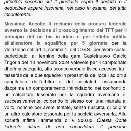
principio secondo cui il giudicato copre il dedotto e il
deducibile appare insomma, nel caso in esame, del tutto
inconferente.
Massima: Accolto il reclamo della procura federale
avverso la decisione di proscioglimento del TFT per il
principio del ne bis in idem e per l’effetto inflitta
all’allenatore la squalifica per 5 giornate
per la
violazione dell’art. 4, comma 1, del C.G.S., per avere costui
partecipato, al termine della gara Castelnuovo Calcio
Trigoria del 10 novembre 2024 valevole per il campionato
di prima categoria, allo scontro verbale fisico accesosi tra i
tesserati delle due squadre in prossimità dei locali adibiti a
spogliatoio dell’arbitro e dei calciatori, assumendo
dapprima un comportamento intimidatorio nei confronti di
un calciatore tesserato per la squadra avversaria e,
successivamente, colpendo lo stesso con una manata al
volto; nonché per avere tentato, senza riuscirci, di colpire
un altro calciatore tesserato per la società avversaria. Alla
società inflitta l’ammenda di € 300,00.
Questa Corte
federale ritiene di non condividere il percorso