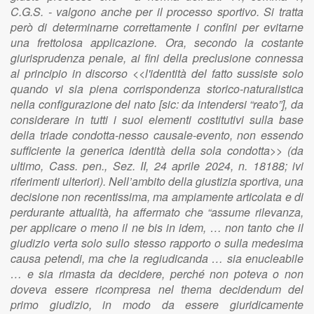
C.G.S. - valgono anche per il processo sportivo. Si tratta
però di determinarne correttamente i confini per evitarne
una frettolosa applicazione. Ora, secondo la costante
giurisprudenza penale, ai fini della preclusione connessa
al principio in discorso <<l'identità del fatto sussiste solo
quando vi sia piena corrispondenza storico-naturalistica
nella configurazione del nato [sic: da intendersi “reato”], da
considerare in tutti i suoi elementi costitutivi sulla base
della triade condotta-nesso causale-evento, non essendo
sufficiente la generica identità della sola condotta>> (da
ultimo, Cass. pen., Sez. II, 24 aprile 2024, n. 18188; ivi
riferimenti ulteriori). Nell’ambito della giustizia sportiva, una
decisione non recentissima, ma ampiamente articolata e di
perdurante attualità, ha affermato che “assume rilevanza,
per applicare o meno il ne bis in idem, … non tanto che il
giudizio verta solo sullo stesso rapporto o sulla medesima
causa petendi, ma che la regiudicanda … sia enucleabile
… e sia rimasta da decidere, perché non poteva o non
doveva essere ricompresa nel thema decidendum del
primo giudizio, in modo da essere giuridicamente