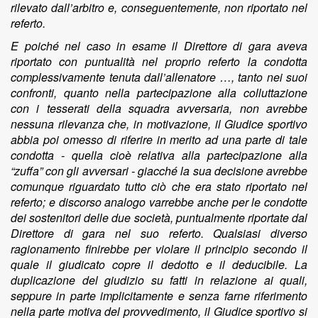
rilevato dall’arbitro e, conseguentemente, non riportato nel
referto.
E poiché nel caso in esame il Direttore di gara aveva
riportato con puntualità nel proprio referto la condotta
complessivamente tenuta dall’allenatore …, tanto nei suoi
confronti, quanto nella partecipazione alla colluttazione
con i tesserati della squadra avversaria, non avrebbe
nessuna rilevanza che, in motivazione, il Giudice sportivo
abbia poi omesso di riferire in merito ad una parte di tale
condotta - quella cioè relativa alla partecipazione alla
“zuffa” con gli avversari - giacché la sua decisione avrebbe
comunque riguardato tutto ciò che era stato riportato nel
referto; e discorso analogo varrebbe anche per le condotte
dei sostenitori delle due società, puntualmente riportate dal
Direttore di gara nel suo referto. Qualsiasi diverso
ragionamento finirebbe per violare il principio secondo il
quale il giudicato copre il dedotto e il deducibile. La
duplicazione del giudizio su fatti in relazione ai quali,
seppure in parte implicitamente e senza farne riferimento
nella parte motiva del provvedimento, il Giudice sportivo si