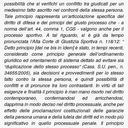
possibilità che si verifichi un conflitto tra giudicati per un
medesimo fatto ascritto nei confronti della stessa persona.
Tale principio rappresenta un’articolazione specifica del
diritto di difesa e dei principi del giusto processo che - a
norma dell’art. 44, comma 1, CGS - valgono anche per il
processo sportivo. A tal riguardo, si è già da tempo
pronunciata l’Alta Corte di Giustizia Sportiva n. 118/12: “
Detto principio [del ne bis in idem] è stato, in tempi recenti,
considerato come principio generale dell’ordinamento
giuridico ed orientamento di sistema dettato ad evitare sia
“duplicazione dello stesso processo” (Cass. S.U. pen., n.
34655/2005), sia decisioni e provvedimenti per lo stesso
fatto contro la stessa persona, e quindi possibilità di
conflitti e di pronunce tra loro contrastanti. In virtù di tali
esigenze e finalità il principio è man mano risorto nel diritto
contemporaneo, confermandosi ed arricchendosi,
dapprima in modo deciso nel diritto processuale, anche per
effetto delle proclamazioni costituzionali delle garanzie
della persona umana e della tutela dei diritti ed in modo più
significativo in quello processuale penale. Il principio