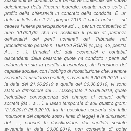
sussistenti le contestazioni omissive contenute nel nuovo
deferimento della Procura federale, quanto meno sotto il
profilo della offensività in concreto della condotta. E’ un
dato di fatto che il 21 giugno 2019 il socio unico … srl
cedeva l’intera partecipazione ad …, per un corrispettivo di
euro 30.000,00, che ha costituito il punto di partenza
dell’analisi dei periti nominati dal Tribunale nel
procedimento penale n. 1691/20 RGNR (v. pag. 42, perizia
A… e ..). L’analisi dei dati economici e contabili
discendenti dalla cessione quote ha condotto i periti ad
evidenziare sia la perdita di esercizio, sia l’erosione del
capitale sociale, con l’obbligo di ricostituzione che, sempre
secondo le risultanze peritali, è avvenuta il 30.06.2019. Tra
la data del 21.06.2019 e quella del 30.06.2019, vi sono
state le dimissioni del … rassegnate il 25.06.2019, quale
ineludibile conseguenza del change of control della
società (da .. a …). Il lasso temporale di soli quattro giorni
(21.6.2019-25.6.2019) tra la possibile scoperta del fatto
(riduzione del capitolo sotto i limiti di legge) e le dimissioni
del …., nonché la ricostituzione del capitale sociale
avvenuta in data 30.06.2019, non consente di poter