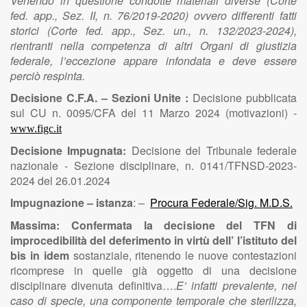
Venendo in questione condotte materiali diverse (Corte
fed. app., Sez. II, n. 76/2019-2020) ovvero differenti fatti
storici (Corte fed. app., Sez. un., n. 132/2023-2024),
rientranti nella competenza di altri Organi di giustizia
federale, l’eccezione appare infondata e deve essere
perciò respinta.
Decisione C.F.A. – Sezioni Unite :
Decisione pubblicata
sul CU n. 0095/CFA del 11 Marzo 2024 (motivazioni) -
www.figc.it
Decisione Impugnata:
Decisione del Tribunale federale
nazionale - Sezione disciplinare, n. 0141/TFNSD-2023-
2024 del 26.01.2024
Impugnazione – istanza
: –
Procura Federale/Sig. M.D.S.
Massima: Confermata la decisione del TFN di
improcedibilità del deferimento
in virtù dell’ l’istituto del
bis in idem
sostanziale, ritenendo le nuove contestazioni
ricomprese in quelle già oggetto di una decisione
disciplinare divenuta definitiva….
E’ infatti prevalente, nel
caso di specie, una componente temporale che sterilizza,