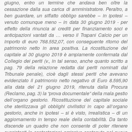
giugno, entro un termine che andava ben oltre la
cessazione dalla sua carica di amministratore. Peraltro, a
ben guardare, un siffatto obbligo sarebbe – in ipotesi –
venuto comunque meno – in data 30 giugno 2019 - per
effetto della rinuncia ai crediti per finanziamento soci e
anticipazioni vantati da … verso il Trapani Calcio per un
importo di euro 768.552,07, con conseguente ritorno del
patrimonio netto in area positiva. La ricostituzione del
capitale al 30 giugno 2019 è ampiamente confermata dal
Collegio dei periti (v., in tal senso, anche quanto scritto a
pag. 79 della relazione redatta dai periti nominati dal
Tribunale penale), cioè dagli stessi periti che avevano
evidenziato il patrimonio netto negativo di Euro 8.595,90
alla data del 21 giugno 2019, ritenuta dalla Procura
(Reclamo, pag. 3) la “prova documentale” della mala gestio
dell’organo gestorio. Ricostituzione del capitale sociale
che sterilizzava gli obblighi civilistici in capo all’organo
gestorio, anche in ipotesi – si è visto, irrealistica – di un
aggiornamento in tempo reale della contabilità. Da tanto
discende un quadro che non consente di poter ritenere