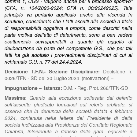
comma 1, CGS - valgono anche per il processo sportivo”
(CFA, n. 134/2023-2024; CFA n. 30/20242025). Tale
principio va pertanto applicato anche alla vicenda in
scrutinio, considerato che i fatti ascritti alla società a titolo
di responsabilità oggettiva e propria, come descritti nella
parte motiva dell’atto di deferimento, sono a ben vedere
esattamente sovrapponibili a quanto già oggetto di
deliberazione da parte del competente G.S., che per tali
fatti ha già adottato i provvedimenti disciplinari di cui al
richiamato C.U. n. 77 del 24.4.2024.
Decisione T.F.N.- Sezione Disciplinare:
Decisione n.
0026/TFN - SD del 30 Luglio 2024 (motivazioni) –
Impugnazione – Istanza:
D.M. - Reg. Prot. 266/TFN-SD
Massima:
Quanto alla eccezione sollevata dal deferito
sull’asserito giudicato formatosi sul referto arbitrale, si
osserva che la denuncia della società datata 4 febbraio
2024, contenuta nella lettera del Presidente di detta
società indirizzata alla Presidenza del Comitato Regionale
Calabria, intervenuta a ridosso della gara, equivale a