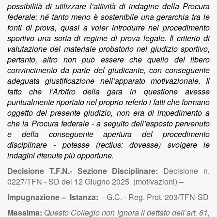
possibilità di utilizzare l’attività di indagine della Procura
federale; né tanto meno è sostenibile una gerarchia tra le
fonti di prova, quasi a voler introdurre nel procedimento
sportivo una sorta di regime di prova legale. Il criterio di
valutazione del materiale probatorio nel giudizio sportivo,
pertanto, altro non può essere che quello del libero
convincimento da parte del giudicante, con conseguente
adeguata giustificazione nell’apparato motivazionale. Il
fatto che l’Arbitro della gara in questione avesse
puntualmente riportato nel proprio referto i fatti che formano
oggetto del presente giudizio, non era di impedimento a
che la Procura federale - a seguito dell’esposto pervenuto
e della conseguente apertura del procedimento
disciplinare - potesse (rectius: dovesse) svolgere le
indagini ritenute più opportune.
Decisione T.F.N.- Sezione Disciplinare:
Decisione n.
0227/TFN - SD del 12 Giugno 2025 (motivazioni) –
Impugnazione – Istanza:
- G.C. - Reg. Prot. 203/TFN-SD
Massima:
Questo Collegio non ignora il dettato dell’art. 61,