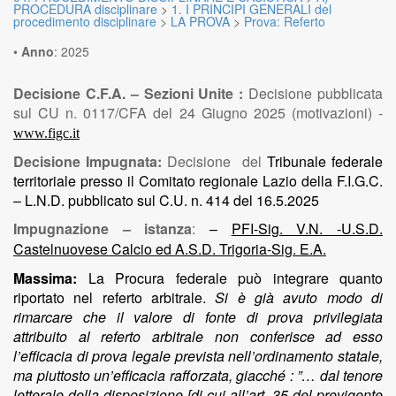
PROCEDURA disciplinare
>
1. I PRINCIPI GENERALI del
procedimento disciplinare
>
LA PROVA
>
Prova: Referto
•
Anno
:
2025
Decisione C.F.A. – Sezioni Unite :
Decisione pubblicata
sul CU n. 0117/CFA del 24 Giugno 2025 (motivazioni) -
www.figc.it
Decisione Impugnata:
Decisione del
Tribunale federale
territoriale presso il Comitato regionale Lazio della F.I.G.C.
– L.N.D. pubblicato sul C.U. n. 414 del 16.5.2025
Impugnazione – istanza
:
–
PFI-Sig. V.N. -U.S.D.
Castelnuovese Calcio ed A.S.D. Trigoria-Sig. E.A.
Massima:
La Procura federale può integrare quanto
riportato nel referto arbitrale.
Si è già avuto modo di
rimarcare che il valore di fonte di prova privilegiata
attribuito al referto arbitrale non conferisce ad esso
l’efficacia di prova legale prevista nell’ordinamento statale,
ma piuttosto un’efficacia rafforzata, giacché : ”… dal tenore
letterale della disposizione [di cui all’art. 35 del previgente