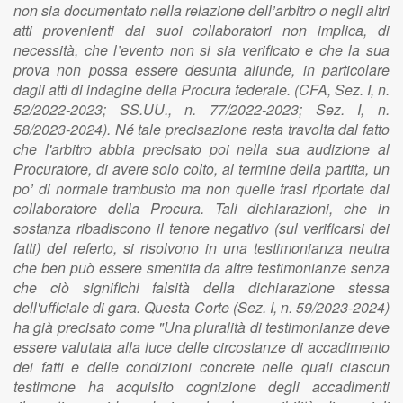
non sia documentato nella relazione dell’arbitro o negli altri
atti provenienti dai suoi collaboratori non implica, di
necessita
̀, che l’evento non si sia verificato e che la sua
prova non possa essere desunta aliunde, in particolare
dagli atti di indagine della Procura federale. (CFA, Sez. I, n.
52/2022-2023; SS.UU., n. 77/2022-2023; Sez. I, n.
58/2023-2024). Né tale precisazione resta travolta dal fatto
che l'arbitro abbia precisato poi nella sua audizione al
Procuratore, di avere solo colto, al termine della partita, un
po’ di normale trambusto ma non quelle frasi riportate dal
collaboratore della Procura. Tali dichiarazioni, che in
sostanza ribadiscono il tenore negativo (sul verificarsi dei
fatti) del referto, si risolvono in una testimonianza neutra
che ben può essere smentita da altre testimonianze senza
che ciò significhi falsità della dichiarazione stessa
dell'ufficiale di gara. Questa Corte (Sez. I, n. 59/2023-2024)
ha già precisato come "Una pluralità di testimonianze deve
essere valutata alla luce delle circostanze di accadimento
dei fatti e delle condizioni concrete nelle quali ciascun
testimone ha acquisito cognizione degli accadimenti