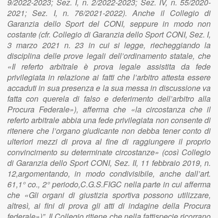
9/2022-2023; Sez. I, n. 2/2022-2023; Sez. IV, n. 55/2020-
2021; Sez. I, n. 76/2021-2022). Anche il Collegio di
Garanzia dello Sport del CONI, seppure in modo non
costante (cfr. Collegio di Garanzia dello Sport CONI, Sez. I,
3 marzo 2021 n. 23 in cui si legge, riecheggiando la
disciplina delle prove legali dell’ordinamento statale, che
«Il referto arbitrale è prova legale assistita da fede
privilegiata in relazione ai fatti che l’arbitro attesta essere
accaduti in sua presenza e la sua messa in discussione va
fatta con querela di falso e deferimento dell’arbitro alla
Procura Federale»), afferma che «la circostanza che il
referto arbitrale abbia una fede privilegiata non consente di
ritenere che l’organo giudicante non debba tener conto di
ulteriori mezzi di prova al fine di raggiungere il proprio
convincimento su determinate circostanze» (così Collegio
di Garanzia dello Sport CONI, Sez. II, 11 febbraio 2019, n.
12,argomentando, in modo condivisibile, anche dall’art.
61,1° co., 2° periodo,C.G.S.FIGC nella parte in cui afferma
che «Gli organi di giustizia sportiva possono utilizzare,
altresì, ai fini di prova gli atti di indagine della Procura
federale»)”. Il Collegio ritiene che nella fattispecie ricorrano