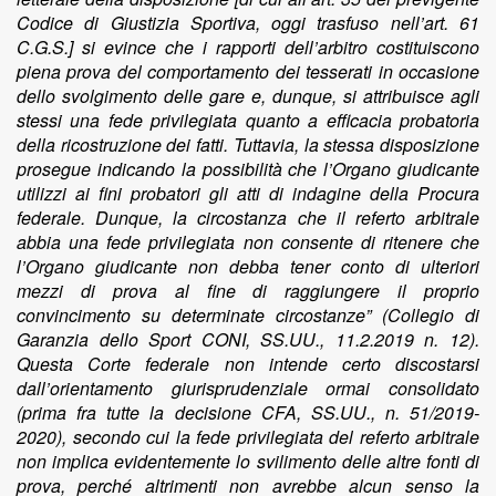
Codice di Giustizia Sportiva, oggi trasfuso nell’art. 61
C.G.S.] si evince che i rapporti dell’arbitro costituiscono
piena prova del comportamento dei tesserati in occasione
dello svolgimento delle gare e, dunque, si attribuisce agli
stessi una fede privilegiata quanto a efficacia probatoria
della ricostruzione dei fatti. Tuttavia, la stessa disposizione
prosegue indicando la possibilità che l’Organo giudicante
utilizzi ai fini probatori gli atti di indagine della Procura
federale. Dunque, la circostanza che il referto arbitrale
abbia una fede privilegiata non consente di ritenere che
l’Organo giudicante non debba tener conto di ulteriori
mezzi di prova al fine di raggiungere il proprio
convincimento su determinate circostanze” (Collegio di
Garanzia dello Sport CONI, SS.UU., 11.2.2019 n. 12).
Questa Corte federale non intende certo discostarsi
dall’orientamento giurisprudenziale ormai consolidato
(prima fra tutte la decisione CFA, SS.UU., n. 51/2019-
2020), secondo cui la fede privilegiata del referto arbitrale
non implica evidentemente lo svilimento delle altre fonti di
prova, perché altrimenti non avrebbe alcun senso la