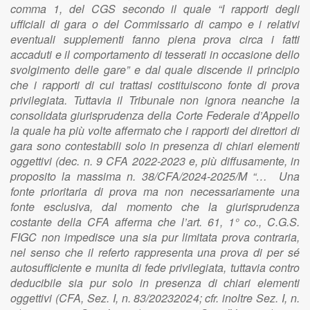
comma 1, del CGS secondo il quale “I rapporti degli
ufficiali di gara o del Commissario di campo e i relativi
eventuali supplementi fanno piena prova circa i fatti
accaduti e il comportamento di tesserati in occasione dello
svolgimento delle gare” e dal quale discende il principio
che i rapporti di cui trattasi costituiscono fonte di prova
privilegiata. Tuttavia il Tribunale non ignora neanche la
consolidata giurisprudenza della Corte Federale d’Appello
la quale ha più volte affermato che i rapporti dei direttori di
gara sono contestabili solo in presenza di chiari elementi
oggettivi (dec. n. 9 CFA 2022-2023 e, più diffusamente, in
proposito la massima n. 38/CFA/2024-2025/M “… Una
fonte prioritaria di prova ma non necessariamente una
fonte esclusiva, dal momento che la giurisprudenza
costante della CFA afferma che l’art. 61, 1° co., C.G.S.
FIGC non impedisce una sia pur limitata prova contraria,
nel senso che il referto rappresenta una prova di per sé
autosufficiente e munita di fede privilegiata, tuttavia contro
deducibile sia pur solo in presenza di chiari elementi
oggettivi (CFA, Sez. I, n. 83/20232024; cfr. inoltre Sez. I, n.