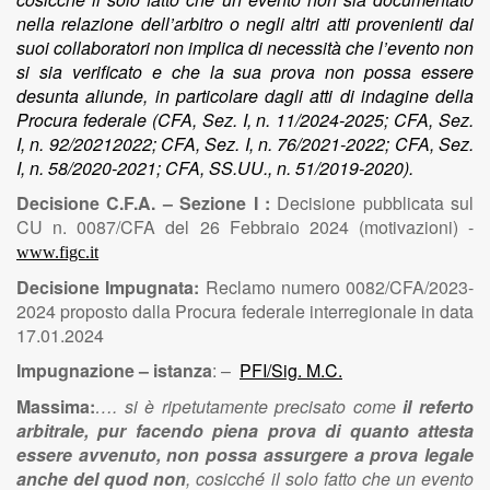
nella relazione dell’arbitro o negli altri atti provenienti dai
suoi collaboratori non implica di necessità che l’evento non
si sia verificato e che la sua prova non possa essere
desunta aliunde, in particolare dagli atti di indagine della
Procura federale (CFA, Sez. I, n. 11/2024-2025; CFA, Sez.
I, n. 92/20212022; CFA, Sez. I, n. 76/2021-2022; CFA, Sez.
I, n. 58/2020-2021; CFA, SS.UU., n. 51/2019-2020).
Decisione C.F.A. – Sezione I :
Decisione pubblicata sul
CU n. 0087/CFA del 26 Febbraio 2024 (motivazioni) -
www.figc.it
Decisione Impugnata:
Reclamo numero 0082/CFA/2023-
2024 proposto dalla Procura federale interregionale in data
17.01.2024
Impugnazione – istanza
: –
PFI/Sig. M.C.
Massima:
…. si è ripetutamente precisato come
il referto
arbitrale, pur facendo piena prova di quanto attesta
essere avvenuto, non possa assurgere a prova legale
anche del quod non
, cosicché
́ il solo fatto che un evento