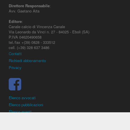
Direttore Responsabile
:
Avv. Gaetano Aita
Editore
:
Canale calcio di Vincenza Canale
Via Leonardo da Vinci n. 27 - 84025 - Eboli (SA)
P.IVA 04620490658
tel./fax +(39) 0828 - 333512
cell. (+39) 328 637 3486
Contatti
Richiedi abbonamento
Privacy
Elenco avvocati
Elenco pubblicazioni
Elenco eventi