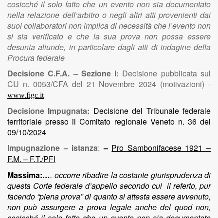
cosicché il solo fatto che un evento non sia documentato
nella relazione dell’arbitro o negli altri atti provenienti dai
suoi collaboratori non implica di necessità che l’evento non
si sia verificato e che la sua prova non possa essere
desunta aliunde, in particolare dagli atti di indagine della
Procura federale
Decisione C.F.A. – Sezione I:
Decisione pubblicata sul
CU n. 0053/CFA del 21 Novembre 2024 (motivazioni) -
www.figc.it
Decisione Impugnata:
Decisione del Tribunale federale
territoriale presso il Comitato regionale Veneto n. 36 del
09/10/2024
Impugnazione – istanza
:
–
Pro Sambonifacese 1921 –
F.M. – F.T./PFI
Massima:
…
. occorre ribadire la costante giurisprudenza di
questa Corte federale d’appello secondo cui il referto, pur
facendo “piena prova” di quanto si attesta essere avvenuto,
non può assurgere a prova legale anche del quod non,
cosicché il solo fatto che un evento non sia documentato