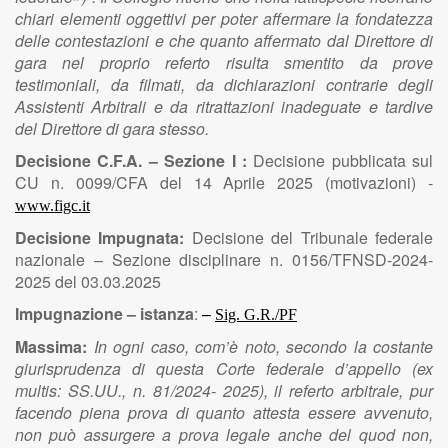
chiari elementi oggettivi per poter affermare la fondatezza
delle contestazioni e che quanto affermato dal Direttore di
gara nel proprio referto risulta smentito da prove
testimoniali, da filmati, da dichiarazioni contrarie degli
Assistenti Arbitrali e da ritrattazioni inadeguate e tardive
del Direttore di gara stesso.
Decisione C.F.A. – Sezione I :
Decisione pubblicata sul
CU n. 0099/CFA del 14 Aprile 2025 (motivazioni) -
www.figc.it
Decisione Impugnata:
Decisione del Tribunale federale
nazionale – Sezione disciplinare n. 0156/TFNSD-2024-
2025 del 03.03.2025
Impugnazione – istanza
:
–
Sig. G.R./PF
Massima:
In ogni caso, com’è noto, secondo la costante
giurisprudenza di questa Corte federale d’appello (ex
multis: SS.UU., n. 81/2024- 2025), il referto arbitrale, pur
facendo piena prova di quanto attesta essere avvenuto,
non può assurgere a prova legale anche del quod non,