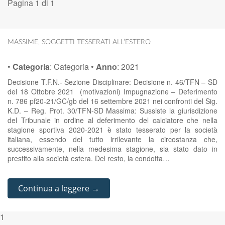
Pagina 1 di 1
MASSIME
,
SOGGETTI TESSERATI ALL’ESTERO
•
Categoria
:
Categoria
•
Anno
:
2021
Decisione T.F.N.- Sezione Disciplinare: Decisione n. 46/TFN – SD
del 18 Ottobre 2021 (motivazioni) Impugnazione – Deferimento
n. 786 pf20-21/GC/gb del 16 settembre 2021 nei confronti del Sig.
K.D. – Reg. Prot. 30/TFN-SD Massima: Sussiste la giurisdizione
del Tribunale in ordine al deferimento del calciatore che nella
stagione sportiva 2020-2021 è stato tesserato per la società
italiana, essendo del tutto irrilevante la circostanza che,
successivamente, nella medesima stagione, sia stato dato in
prestito alla società estera. Del resto, la condotta…
Continua a leggere →
1