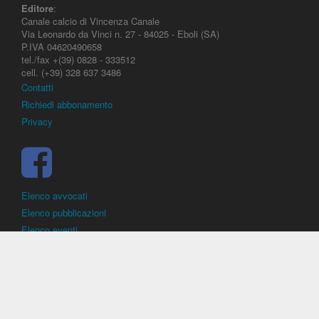
Editore
:
Canale calcio di Vincenza Canale
Via Leonardo da Vinci n. 27 - 84025 - Eboli (SA)
P.IVA 04620490658
tel./fax +(39) 0828 - 333512
cell. (+39) 328 637 3486
Contatti
Richiedi abbonamento
Privacy
Elenco avvocati
Elenco pubblicazioni
Elenco eventi
DirittoCalcistico.it
è il portale giuridico - normativo di riferimento per il
diritto sportivo. E' diretto alla società, al calciatore, all'agente
(procuratore), all'allenatore e contiene norme, regolamenti, decisioni,
sentenze e una banca dati di giurisprudenza di giustizia sportiva.