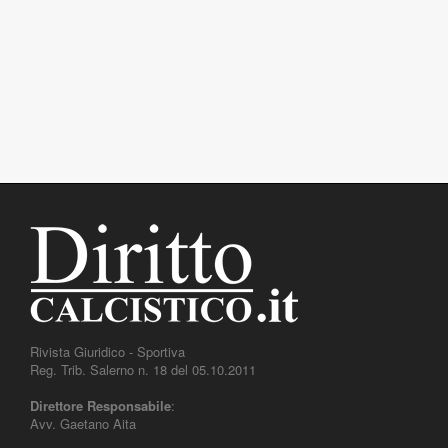
Rivista Giuridico - Sportiva
Reg. Trib. Salerno n. 18 del 05.10.2011
Direttore Responsabile
:
Avv. Gaetano Aita