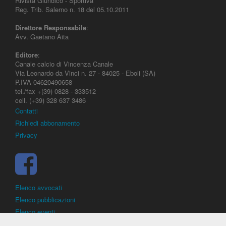
Rivista Giuridico - Sportiva
Reg. Trib. Salerno n. 18 del 05.10.2011
Direttore Responsabile
:
Avv. Gaetano Aita
Editore
:
Canale calcio di Vincenza Canale
Via Leonardo da Vinci n. 27 - 84025 - Eboli (SA)
P.IVA 04620490658
tel./fax +(39) 0828 - 333512
cell. (+39) 328 637 3486
Contatti
Richiedi abbonamento
Privacy
Elenco avvocati
Elenco pubblicazioni
Elenco eventi