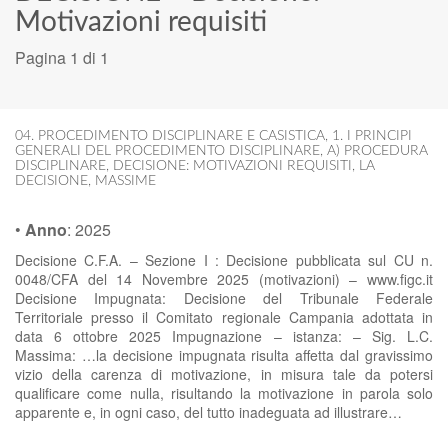
Motivazioni requisiti
Pagina 1 di 1
04. PROCEDIMENTO DISCIPLINARE E CASISTICA
,
1. I PRINCIPI
GENERALI DEL PROCEDIMENTO DISCIPLINARE
,
A) PROCEDURA
DISCIPLINARE
,
DECISIONE: MOTIVAZIONI REQUISITI
,
LA
DECISIONE
,
MASSIME
•
Anno
:
2025
Decisione C.F.A. – Sezione I : Decisione pubblicata sul CU n.
0048/CFA del 14 Novembre 2025 (motivazioni) – www.figc.it
Decisione Impugnata: Decisione del Tribunale Federale
Territoriale presso il Comitato regionale Campania adottata in
data 6 ottobre 2025 Impugnazione – istanza: – Sig. L.C.
Massima: …la decisione impugnata risulta affetta dal gravissimo
vizio della carenza di motivazione, in misura tale da potersi
qualificare come nulla, risultando la motivazione in parola solo
apparente e, in ogni caso, del tutto inadeguata ad illustrare…