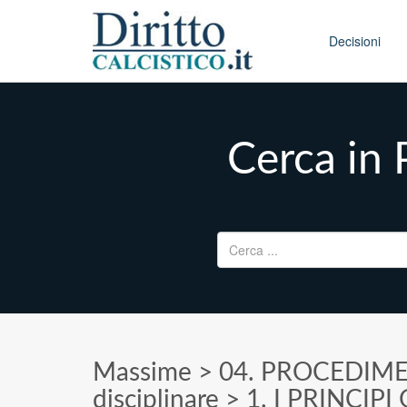
Skip to conten
Main menu
Decisioni
Cerca in 
Ricerca per:
Massime
>
04. PROCEDIME
disciplinare
>
1. I PRINCIPI