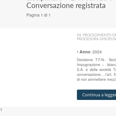
Conversazione registrata
Pagina 1 di 1
04. PROCEDIMENTO DI
PROCEDURA DISCIPLI
•
Anno
:
2024
Decisione T.F.N.- Se
Impugnazione – Istanz
S.A. e della società 
conversazione….l’art. 
di non ammettere mezzi
Continua a legge
1