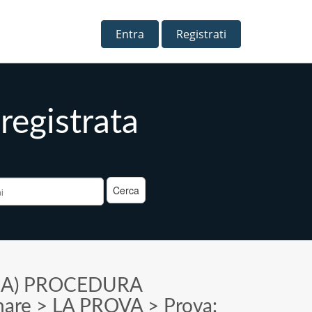
Entra
Registrati
registrata
a
>
A) PROCEDURA
nare
>
LA PROVA
>
Prova: