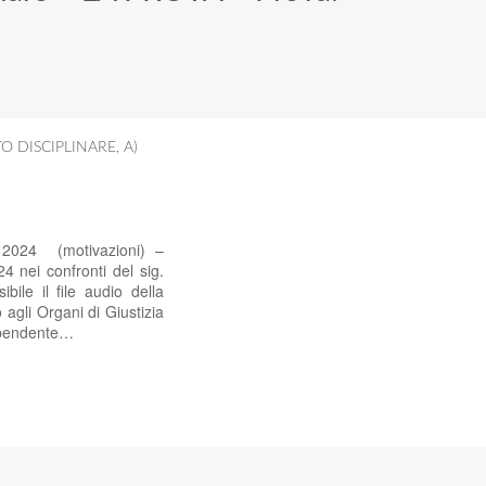
TO DISCIPLINARE
,
A)
 2024 (motivazioni) –
nei confronti del sig.
le il file audio della
gli Organi di Giustizia
o pendente…