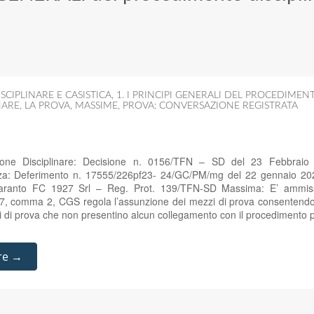
SCIPLINARE E CASISTICA
,
1. I PRINCIPI GENERALI DEL PROCEDIMEN
NARE
,
LA PROVA
,
MASSIME
,
PROVA: CONVERSAZIONE REGISTRATA
zione Disciplinare: Decisione n. 0156/TFN – SD del 23 Febbraio
a: Deferimento n. 17555/226pf23- 24/GC/PM/mg del 22 gennaio 2024 
Taranto FC 1927 Srl – Reg. Prot. 139/TFN-SD Massima: E’ ammissibi
57, comma 2, CGS regola l’assunzione dei mezzi di prova consentendo a
 di prova che non presentino alcun collegamento con il procediment
re →