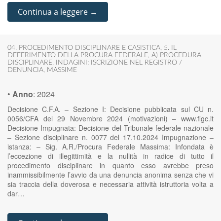
Continua a leggere →
04. PROCEDIMENTO DISCIPLINARE E CASISTICA
,
5. IL
DEFERIMENTO DELLA PROCURA FEDERALE
,
A) PROCEDURA
DISCIPLINARE
,
INDAGINI: ISCRIZIONE NEL REGISTRO /
DENUNCIA
,
MASSIME
•
Anno
:
2024
Decisione C.F.A. – Sezione I: Decisione pubblicata sul CU n.
0056/CFA del 29 Novembre 2024 (motivazioni) – www.figc.it
Decisione Impugnata: Decisione del Tribunale federale nazionale
– Sezione disciplinare n. 0077 del 17.10.2024 Impugnazione –
istanza: – Sig. A.R./Procura Federale Massima: Infondata è
l’eccezione di illegittimità e la nullità in radice di tutto il
procedimento disciplinare in quanto esso avrebbe preso
inammissibilmente l’avvio da una denuncia anonima senza che vi
sia traccia della doverosa e necessaria attività istruttoria volta a
dar…