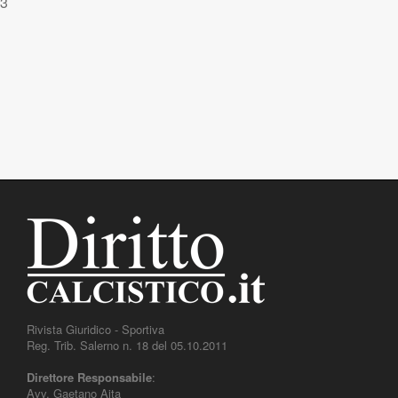
3
Rivista Giuridico - Sportiva
Reg. Trib. Salerno n. 18 del 05.10.2011
Direttore Responsabile
:
Avv. Gaetano Aita