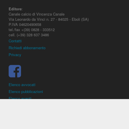
Editore
:
Canale calcio di Vincenza Canale
Via Leonardo da Vinci n. 27 - 84025 - Eboli (SA)
P.IVA 04620490658
tel./fax +(39) 0828 - 333512
cell. (+39) 328 637 3486
Contatti
Richiedi abbonamento
Privacy
Elenco avvocati
Elenco pubblicazioni
Elenco eventi
DirittoCalcistico.it
è il portale giuridico - normativo di riferimento per il
diritto sportivo. E' diretto alla società, al calciatore, all'agente