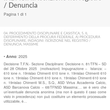
/ Denuncia
Pagina 1 di 1
04. PROCEDIMENTO DISCIPLINARE E CASISTICA
,
5. IL
DEFERIMENTO DELLA PROCURA FEDERALE
,
A) PROCEDURA
DISCIPLINARE
,
INDAGINI: ISCRIZIONE NEL REGISTRO /
DENUNCIA
,
MASSIME
•
Anno
:
2025
Decisione T.F.N.- Sezione Disciplinare: Decisione n. 81/TFN – SD
del 28 Ottobre 2025 (motivazioni) Impugnazione – Istanza: –
610 ione n. 19nislao Chimenti 610 ione n. 19nislao Chimenti 610
ione n. 19nislao Chimenti 610 ione n. 19nislao Chimenti 610 ione
n. 19nislao Chimenti M.S., S.Q., ASD Virtus Accademia Calcio,
ASD Barcanova Calcio – 68/TFNSD Massima:… se è vero che
un’eventuale denuncia anonima (ma non è questo il caso come
visto in precedenza) non può costituire un elemento processuale
utilizzabile, è…