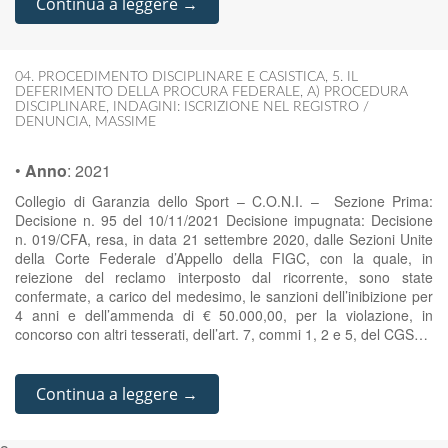
Continua a leggere →
04. PROCEDIMENTO DISCIPLINARE E CASISTICA
,
5. IL
DEFERIMENTO DELLA PROCURA FEDERALE
,
A) PROCEDURA
DISCIPLINARE
,
INDAGINI: ISCRIZIONE NEL REGISTRO /
DENUNCIA
,
MASSIME
•
Anno
:
2021
Collegio di Garanzia dello Sport – C.O.N.I. – Sezione Prima:
Decisione n. 95 del 10/11/2021 Decisione impugnata: Decisione
n. 019/CFA, resa, in data 21 settembre 2020, dalle Sezioni Unite
della Corte Federale d’Appello della FIGC, con la quale, in
reiezione del reclamo interposto dal ricorrente, sono state
confermate, a carico del medesimo, le sanzioni dell’inibizione per
4 anni e dell’ammenda di € 50.000,00, per la violazione, in
concorso con altri tesserati, dell’art. 7, commi 1, 2 e 5, del CGS…
Continua a leggere →