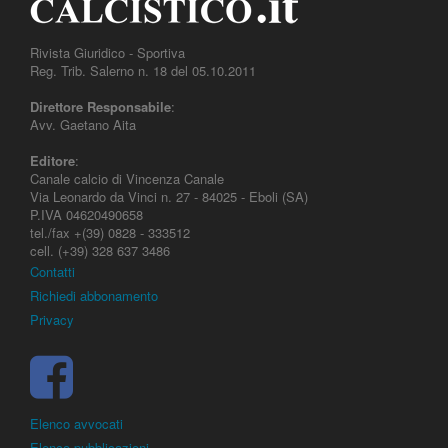
Rivista Giuridico - Sportiva
Reg. Trib. Salerno n. 18 del 05.10.2011
Direttore Responsabile
:
Avv. Gaetano Aita
Editore
:
Canale calcio di Vincenza Canale
Via Leonardo da Vinci n. 27 - 84025 - Eboli (SA)
P.IVA 04620490658
tel./fax +(39) 0828 - 333512
cell. (+39) 328 637 3486
Contatti
Richiedi abbonamento
Privacy
Elenco avvocati
Elenco pubblicazioni