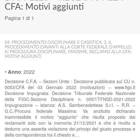
CFA: Motivi aggiunti
Pagina 1 di 1
04. PROCEDIMENTO DISCIPLINARE E CASISTICA
,
3. IL
PROCEDIMENTO DAVANTI ALLA CORTE FEDERALE D'APPELLO
,
A) PROCEDURA DISCIPLINARE
,
MASSIME
,
RECLAMO ALLA CFA:
MOTIVI AGGIUNTI
•
Anno
:
2022
Decisione C.F.A. – Sezioni Unite : Decisione pubblicata sul CU n.
0053/CFA del 03 Gennaio 2022 (motivazioni) – www.figc.it
Decisione Impugnata: Decisione Tribunale Federale Nazionale
della FIGC-Sezione Disciplinare n. 0057/TFNSD-2021-2022
Impugnazione – istanza: A.S. Sambenedettese S.r.l. – R.R. –
G.C./Procura federale Massima: Va anzitutto dichiarato
inammissibile il motivo “aggiunto” che risulta proposto dai
reclamanti solo con la memoria 21/12/2021 e che è rivolto a
dedurre una asserita violazione dei principi del giusto processo e
della corrispondenza tra il chiesto e…