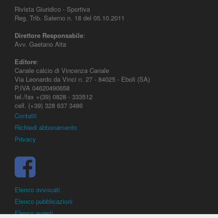
Rivista Giuridico - Sportiva
Reg. Trib. Salerno n. 18 del 05.10.2011
Direttore Responsabile
:
Avv. Gaetano Aita
Editore
:
Canale calcio di Vincenza Canale
Via Leonardo da Vinci n. 27 - 84025 - Eboli (SA)
P.IVA 04620490658
tel./fax +(39) 0828 - 333512
cell. (+39) 328 637 3486
Contatti
Richiedi abbonamento
Privacy
Elenco avvocati
Elenco pubblicazioni
Elenco eventi