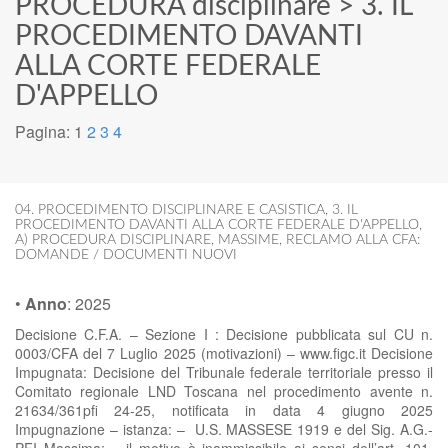
PROCEDURA disciplinare
>
3. IL
PROCEDIMENTO DAVANTI
ALLA CORTE FEDERALE
D'APPELLO
Pagina:
1
2
3
4
04. PROCEDIMENTO DISCIPLINARE E CASISTICA
,
3. IL
PROCEDIMENTO DAVANTI ALLA CORTE FEDERALE D'APPELLO
,
A) PROCEDURA DISCIPLINARE
,
MASSIME
,
RECLAMO ALLA CFA:
DOMANDE / DOCUMENTI NUOVI
•
Anno
:
2025
Decisione C.F.A. – Sezione I : Decisione pubblicata sul CU n.
0003/CFA del 7 Luglio 2025 (motivazioni) – www.figc.it Decisione
Impugnata: Decisione del Tribunale federale territoriale presso il
Comitato regionale LND Toscana nel procedimento avente n.
21634/361pfi 24-25, notificata in data 4 giugno 2025
Impugnazione – istanza: – U.S. MASSESE 1919 e del Sig. A.G.-