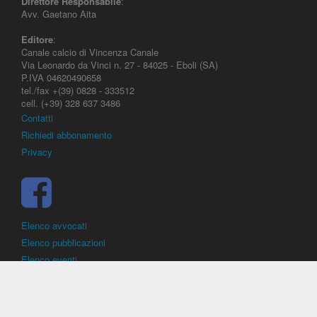
Direttore Responsabile
:
Avv. Gaetano Aita
Editore
:
Canale calcio di Vincenza Canale
Via Leonardo da Vinci n. 27 - 84025 - Eboli (SA)
P.IVA 04620490658
tel./fax +(39) 0828 - 333512
cell. (+39) 328 637 3486
Contatti
Richiedi abbonamento
Privacy
Elenco avvocati
Elenco pubblicazioni
Elenco eventi
DirittoCalcistico.it
è il portale giuridico - normativo di riferimento per il