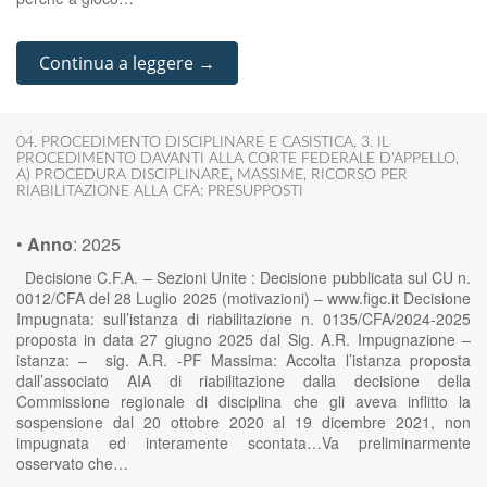
Continua a leggere →
04. PROCEDIMENTO DISCIPLINARE E CASISTICA
,
3. IL
PROCEDIMENTO DAVANTI ALLA CORTE FEDERALE D'APPELLO
,
A) PROCEDURA DISCIPLINARE
,
MASSIME
,
RICORSO PER
RIABILITAZIONE ALLA CFA: PRESUPPOSTI
•
Anno
:
2025
Decisione C.F.A. – Sezioni Unite : Decisione pubblicata sul CU n.
0012/CFA del 28 Luglio 2025 (motivazioni) – www.figc.it Decisione
Impugnata: sull’istanza di riabilitazione n. 0135/CFA/2024-2025
proposta in data 27 giugno 2025 dal Sig. A.R. Impugnazione –
istanza: – sig. A.R. -PF Massima: Accolta l’istanza proposta
dall’associato AIA di riabilitazione dalla decisione della
Commissione regionale di disciplina che gli aveva inflitto la
sospensione dal 20 ottobre 2020 al 19 dicembre 2021, non
impugnata ed interamente scontata…Va preliminarmente
osservato che…