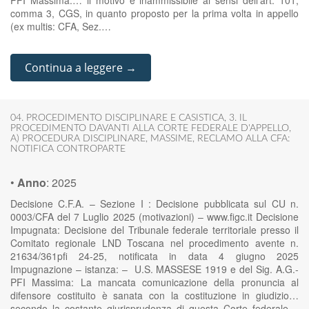
PFI Massima:… il motivo è inammissibile ai sensi dell’art. 101,
comma 3, CGS, in quanto proposto per la prima volta in appello
(ex multis: CFA, Sez.…
Continua a leggere →
04. PROCEDIMENTO DISCIPLINARE E CASISTICA
,
3. IL
PROCEDIMENTO DAVANTI ALLA CORTE FEDERALE D'APPELLO
,
A) PROCEDURA DISCIPLINARE
,
MASSIME
,
RECLAMO ALLA CFA:
NOTIFICA CONTROPARTE
•
Anno
:
2025
Decisione C.F.A. – Sezione I : Decisione pubblicata sul CU n.
0003/CFA del 7 Luglio 2025 (motivazioni) – www.figc.it Decisione
Impugnata: Decisione del Tribunale federale territoriale presso il
Comitato regionale LND Toscana nel procedimento avente n.
21634/361pfi 24-25, notificata in data 4 giugno 2025
Impugnazione – istanza: – U.S. MASSESE 1919 e del Sig. A.G.-
PFI Massima: La mancata comunicazione della pronuncia al
difensore costituito è sanata con la costituzione in giudizio…
secondo la costante giurisprudenza di questa Corte federale –