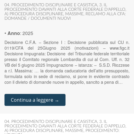
04. PROCEDIMENTO DISCIPLINARE E CASISTICA
,
3. IL
PROCEDIMENTO DAVANTI ALLA CORTE FEDERALE D'APPELLO
,
A) PROCEDURA DISCIPLINARE
,
MASSIME
,
RECLAMO ALLA CFA:
DOMANDE / DOCUMENTI NUOVI
•
Anno
:
2025
Decisione C.F.A. – Sezione I : Decisione pubblicata sul CU n.
0119/CFA del 25Giugno 2025 (motivazioni) – www.figc.it
Decisione Impugnata: Decisione del Tribunale federale territoriale
presso il Comitato regionale Lombardia di cui al Com. Uff. n. 32
VB del 5 giugno 2025 Impugnazione – istanza: – S.S.D. Riozzese
a r.l. Massima: … la domanda caducatoria dell’atto presupposto,
formulata solo in sede di reclamo, si pone in evidente contrasto
con il divieto di domande nuove in appello, sancito a pena di…
Continua a leggere →
04. PROCEDIMENTO DISCIPLINARE E CASISTICA
,
3. IL
PROCEDIMENTO DAVANTI ALLA CORTE FEDERALE D'APPELLO
,
A) PROCEDURA DISCIPLINARE
,
MASSIME
,
PROCEDIMENTO: