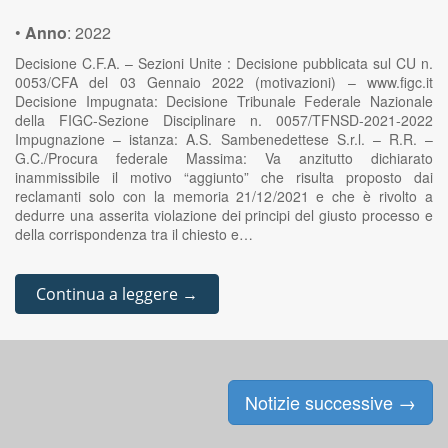
•
Anno
:
2022
Decisione C.F.A. – Sezioni Unite : Decisione pubblicata sul CU n.
0053/CFA del 03 Gennaio 2022 (motivazioni) – www.figc.it
Decisione Impugnata: Decisione Tribunale Federale Nazionale
della FIGC-Sezione Disciplinare n. 0057/TFNSD-2021-2022
Impugnazione – istanza: A.S. Sambenedettese S.r.l. – R.R. –
G.C./Procura federale Massima: Va anzitutto dichiarato
inammissibile il motivo “aggiunto” che risulta proposto dai
reclamanti solo con la memoria 21/12/2021 e che è rivolto a
dedurre una asserita violazione dei principi del giusto processo e
della corrispondenza tra il chiesto e…
Continua a leggere →
Notizie successive
→
Posts navigation