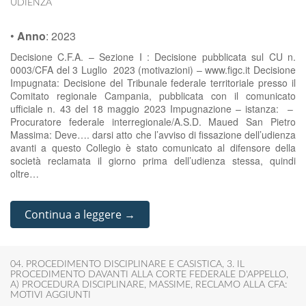
UDIENZA
•
Anno
:
2023
Decisione C.F.A. – Sezione I : Decisione pubblicata sul CU n.
0003/CFA del 3 Luglio 2023 (motivazioni) – www.figc.it Decisione
Impugnata: Decisione del Tribunale federale territoriale presso il
Comitato regionale Campania, pubblicata con il comunicato
ufficiale n. 43 del 18 maggio 2023 Impugnazione – istanza: –
Procuratore federale interregionale/A.S.D. Maued San Pietro
Massima: Deve…. darsi atto che l’avviso di fissazione dell’udienza
avanti a questo Collegio è stato comunicato al difensore della
società reclamata il giorno prima dell’udienza stessa, quindi
oltre…
Continua a leggere →
04. PROCEDIMENTO DISCIPLINARE E CASISTICA
,
3. IL
PROCEDIMENTO DAVANTI ALLA CORTE FEDERALE D'APPELLO
,
A) PROCEDURA DISCIPLINARE
,
MASSIME
,
RECLAMO ALLA CFA:
MOTIVI AGGIUNTI