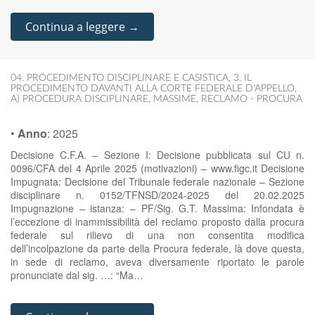
Continua a leggere →
04. PROCEDIMENTO DISCIPLINARE E CASISTICA
,
3. IL
PROCEDIMENTO DAVANTI ALLA CORTE FEDERALE D'APPELLO
,
A) PROCEDURA DISCIPLINARE
,
MASSIME
,
RECLAMO - PROCURA
•
Anno
:
2025
Decisione C.F.A. – Sezione I: Decisione pubblicata sul CU n.
0096/CFA del 4 Aprile 2025 (motivazioni) – www.figc.it Decisione
Impugnata: Decisione del Tribunale federale nazionale – Sezione
disciplinare n. 0152/TFNSD/2024-2025 del 20.02.2025
Impugnazione – istanza: – PF/Sig. G.T. Massima: Infondata è
l’eccezione di inammissibilità del reclamo proposto dalla procura
federale sul rilievo di una non consentita modifica
dell’incolpazione da parte della Procura federale, là dove questa,
in sede di reclamo, aveva diversamente riportato le parole
pronunciate dal sig. …: “Ma…