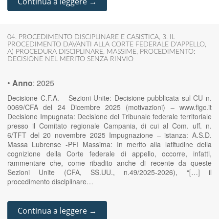
Continua a leggere →
04. PROCEDIMENTO DISCIPLINARE E CASISTICA
,
3. IL
PROCEDIMENTO DAVANTI ALLA CORTE FEDERALE D'APPELLO
,
A) PROCEDURA DISCIPLINARE
,
MASSIME
,
PROCEDIMENTO:
DECISIONE NEL MERITO SENZA RINVIO
•
Anno
:
2025
Decisione C.F.A. – Sezioni Unite: Decisione pubblicata sul CU n.
0069/CFA del 24 Dicembre 2025 (motivazioni) – www.figc.it
Decisione Impugnata: Decisione del Tribunale federale territoriale
presso il Comitato regionale Campania, di cui al Com. uff. n.
6/TFT del 20 novembre 2025 Impugnazione – istanza: A.S.D.
Massa Lubrense -PFI Massima: In merito alla latitudine della
cognizione della Corte federale di appello, occorre, infatti,
rammentare che, come ribadito anche di recente da queste
Sezioni Unite (CFA, SS.UU., n.49/2025-2026), “[…] il
procedimento disciplinare…
Continua a leggere →