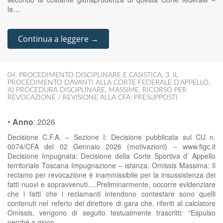
la…
Continua a leggere →
04. PROCEDIMENTO DISCIPLINARE E CASISTICA
,
3. IL
PROCEDIMENTO DAVANTI ALLA CORTE FEDERALE D'APPELLO
,
A) PROCEDURA DISCIPLINARE
,
MASSIME
,
RICORSO PER
REVOCAZIONE / REVISIONE ALLA CFA: PRESUPPOSTI
•
Anno
:
2026
Decisione C.F.A. – Sezione I: Decisione pubblicata sul CU n.
0074/CFA del 02 Gennaio 2026 (motivazioni) – www.figc.it
Decisione Impugnata: Decisione della Corte Sportiva d’ Appello
territoriale Toscana Impugnazione – istanza: Omissis Massima: Il
reclamo per revocazione è inammissibile per la insussistenza dei
fatti nuovi e sopravvenuti.…Preliminarmente, occorre evidenziare
che i fatti che i reclamanti intendono contestare sono quelli
contenuti nel referto del direttore di gara che, riferiti al calciatore
Omissis, vengono di seguito testualmente trascritti: “Espulso
perché a gioco…