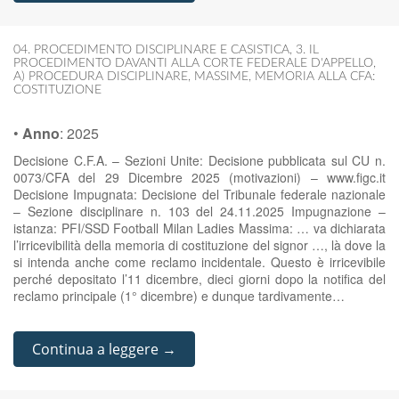
04. PROCEDIMENTO DISCIPLINARE E CASISTICA
,
3. IL
PROCEDIMENTO DAVANTI ALLA CORTE FEDERALE D'APPELLO
,
A) PROCEDURA DISCIPLINARE
,
MASSIME
,
MEMORIA ALLA CFA:
COSTITUZIONE
•
Anno
:
2025
Decisione C.F.A. – Sezioni Unite: Decisione pubblicata sul CU n.
0073/CFA del 29 Dicembre 2025 (motivazioni) – www.figc.it
Decisione Impugnata: Decisione del Tribunale federale nazionale
– Sezione disciplinare n. 103 del 24.11.2025 Impugnazione –
istanza: PFI/SSD Football Milan Ladies Massima: … va dichiarata
l’irricevibilità della memoria di costituzione del signor …, là dove la
si intenda anche come reclamo incidentale. Questo è irricevibile
perché depositato l’11 dicembre, dieci giorni dopo la notifica del
reclamo principale (1° dicembre) e dunque tardivamente…
Continua a leggere →