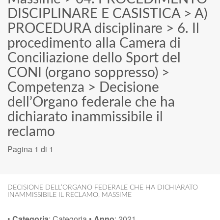
DISCIPLINARE E CASISTICA
>
A)
PROCEDURA disciplinare
>
6. Il
procedimento alla Camera di
Conciliazione dello Sport del
CONI (organo soppresso)
>
Competenza
>
Decisione
dell’Organo federale che ha
dichiarato inammissibile il
reclamo
Pagina 1 di 1
DECISIONE DELL’ORGANO FEDERALE CHE HA DICHIARATO
INAMMISSIBILE IL RECLAMO
,
MASSIME
•
Categoria
:
Categoria
•
Anno
:
2021