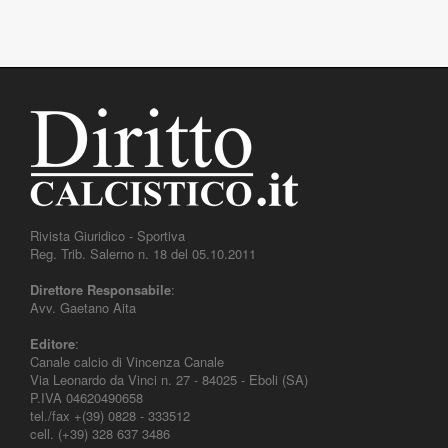
Rivista Giuridico - Sportiva
Reg. Trib. Salerno n. 18 del 05.10.2011
Direttore Responsabile
:
Avv. Gaetano Aita
Editore
:
Canale calcio di Vincenza Canale
Via Leonardo da Vinci n. 27 - 84025 - Eboli (SA)
P.IVA 04620490658
tel./fax +(39) 0828 - 333512
cell. (+39) 328 637 3486