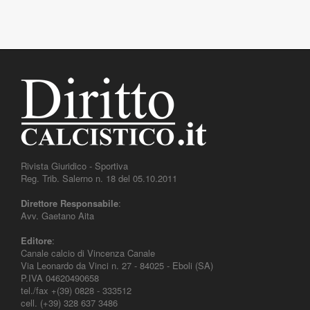
Rivista Giuridico - Sportiva
Reg. Trib. Salerno n. 18 del 05.10.2011
Direttore Responsabile
:
Avv. Gaetano Aita
Editore
:
Canale calcio di Vincenza Canale
Via Leonardo da Vinci n. 27 - 84025 - Eboli (SA)
P.IVA 04620490658
tel./fax +(39) 0828 - 333512
cell. (+39) 328 637 3486